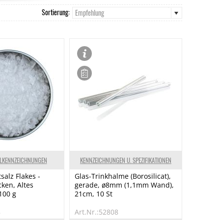
Sortierung:
Empfehlung
ELKENNZEICHNUNGEN
KENNZEICHNUNGEN U. SPEZIFIKATIONEN
salz Flakes -
Glas-Trinkhalme (Borosilicat),
cken, Altes
gerade, ø8mm (1,1mm Wand),
100 g
21cm, 10 St
8
Art.Nr.:52808