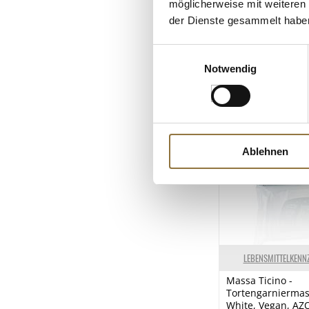
möglicherweise mit weiteren
Art.Nr.:51862
der Dienste gesammelt habe
€ 11,95*
€ 796,67*
/ kg
Einwilligungsauswahl
Notwendig
Ablehnen
LEBENSMITTELKENN
Massa Ticino -
Tortengarniermas
White, Vegan, AZO