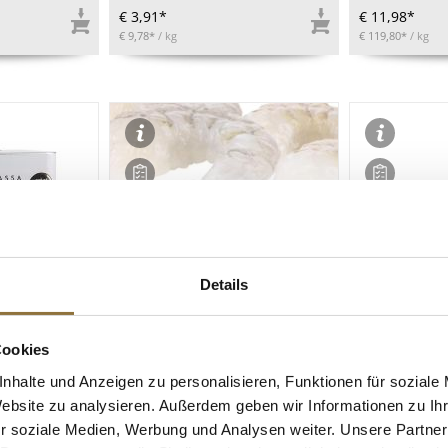
€ 3,91*
€ 11,98*
€ 9,78*
/ kg
€ 119,80*
/ kg
Details
ZEICHNUNGEN
LEBENSMITTELKENNZEICHNUNGEN
LEBENSMITT
Cookies
nhalte und Anzeigen zu personalisieren, Funktionen für soziale
rbena Tea
White Tiger Garnelen, ohne
Ramen-Nudeln
ut), lose mit
Schale, ca. 16-24 Stück,
gerade, Kubo
Website zu analysieren. Außerdem geben wir Informationen zu I
5 g
Gourmaître Pure, TK, 1 kg, ATG
600 g, 5 x 12
r soziale Medien, Werbung und Analysen weiter. Unsere Partner
800g