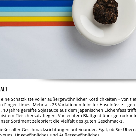
FALT
 eine Schatzkiste voller außergewöhnlicher Köstlichkeiten – von t
 Finger-Limes. Mehr als 25 Variationen feinster Haselnüsse – gerös
. 10 Jahre gereifte Sojasauce aus dem japanischen Eichenfass trif
sitem Fleischersatz liegen. Von echtem Blattgold über getrocknete
ser Sortiment zelebriert die Vielfalt des guten Geschmacks.
nießer aller Geschmacksrichtungen aufeinander. Egal, ob Sie Überr
e Neues, Ungewöhnliches und Außergewöhnliches.