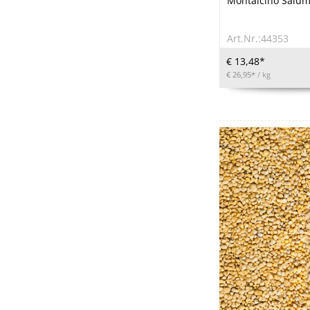
Montalcino Salumi
Art.Nr.:44353
€ 13,48*
€ 26,95*
/ kg