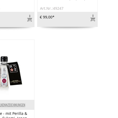
6
Art.Nr.:49247
€ 99,00*
ELKENNZEICHNUNGEN
e - mit Perilla &