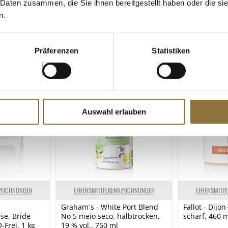
 Daten zusammen, die Sie ihnen bereitgestellt haben oder die s
Art.Nr.:66545
Art.Nr.:5974
n.
€ 23,99*
€ 12,95*
€ 29,99*
/ kg
€ 21,58*
/ kg
Präferenzen
Statistiken
Auswahl erlauben
ZEICHNUNGEN
LEBENSMITTELKENNZEICHNUNGEN
LEBENSMITT
Graham´s - White Port Blend
Fallot - Dijo
se, Bride
No 5 meio seco, halbtrocken,
scharf, 460 
-Frei, 1 kg
19 % vol., 750 ml