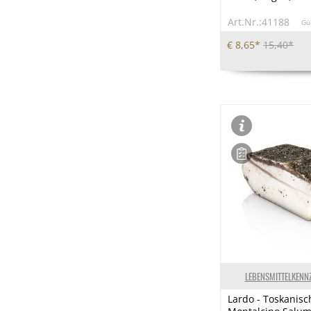
Art.Nr.:41188
Gü
€ 8,65*
15,40*
LEBENSMITTELKENN
Lardo - Toskanisc