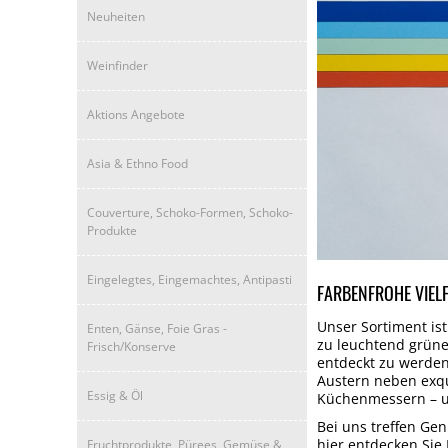
Neuheiten
Weinfinder
Aktions Angebote
Asia & Ethno Food
Couverture, Schoko-Formen, Schoko-
Produkte
Eingelegtes, Eingemachtes, Antipasti
FARBENFROHE VIEL
Unser Sortiment ist
Enten, Gänse, Foie Gras -
zu leuchtend grünen
Frisch/Konserve
entdeckt zu werden
Austern neben exqui
Essig & Öl
Küchenmessern – un
Bei uns treffen Ge
hier entdecken Si
Fruchtprodukte, Pürees, Gemüse &