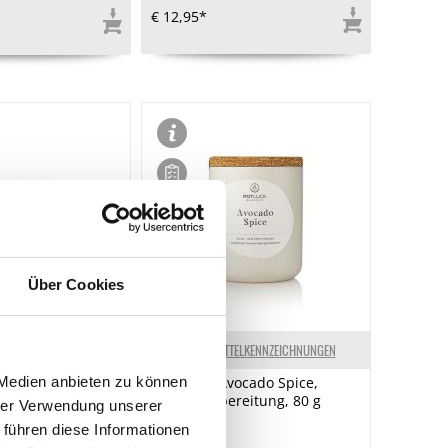
€ 12,95*
Über Cookies
ELKENNZEICHNUNGEN
LEBENSMITTELKENNZEICHNUNGEN
 Medien anbieten zu können
, mitteldick,
POTLUCK Avocado Spice,
ta Europa, TK,
Gewürzzubereitung, 80 g
hrer Verwendung unserer
0g
 führen diese Informationen