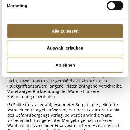
dass dieser seinen nach § 377 HGB geschuldeten
Marketing
Untersuchungs- und Rügeobliegenheiten ordnungsgemäß
nachgekommen ist. Die Ware muss vor Unterzeichnung
der Frachtdokumente im Beisein des Überbringers
kontrolliert werden. Wird der Mangel bereits bei der
notwendigen Eingangskontrolle entdeckt, so ist er auf den
Alle zulassen
Frachtbegleitpapieren des Transportunternehmens
entsprechend zu dokumentieren. Schäden, deren Höhe
den gelieferten Warenwert überschreiten, sind sofort
Auswahl erlauben
anzuzeigen. Das reklamierte Produkt ist zu sperren und
uns ggf. zur Verfügung zu stellen (Beweissicherung).
(2) Mängelansprüche verjähren in 12 Monaten nach
Ablehnen
erfolgter Ablieferung der von uns gelieferten Ware bei
unserem Besteller. Vorstehende Bestimmungen gelten
nicht, soweit das Gesetz gemäß § 479 Absatz 1 BGB
(Rückgriffsanspruch) längere Fristen zwingend vorschreibt.
Vor etwaiger Rücksendung der Ware ist unsere
Zustimmung einzuholen.
(3) Sollte trotz aller aufgewendeter Sorgfalt die gelieferte
Ware einen Mangel aufweisen, der bereits zum Zeitpunkt
des Gefahrübergangs vorlag, so werden wir die Ware,
vorbehaltlich fristgerechter Mängelrüge nach unserer
Wahl nachbessern oder Ersatzware liefern. Es ist uns stets