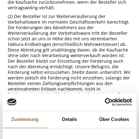
die Kaufsache zurückzunehmen, wenn der Besteller sich
vertragswidrig verhält.
(2) Der Besteller ist zur Weiterveräußerung der
Vorbehaltsware im normalen Geschäftsverkehr berechtigt.
Die Forderungen des Abnehmers aus der
Weiterveräußerung der Vorbehaltsware tritt der Besteller
schon jetzt an uns in Höhe des mit uns vereinbarten
Faktura-Endbetrages (einschließlich Mehrwertsteuer) ab.
Diese Abtretung gilt unabhängig davon, ob die Kaufsache
ohne oder nach Verarbeitung weiterverkauft worden ist.
Der Besteller bleibt zur Einziehung der Forderung auch
nach der Abtretung ermächtigt. Unsere Befugnis, die
Forderung selbst einzuziehen, bleibt davon unberührt. Wir
werden jedoch die Forderung nicht einziehen, solange der
Besteller seinen Zahlungsverpflichtungen aus den
vereinnahmten Erlösen nachkommt, nicht in
Zahlungsverzug ist und insbesondere kein Antrag auf
Eröffnung eines Insolvenzverfahrens gestellt ist oder
Zahlungseinstellung vorliegt.
(3) Die Be- und Verarbeitung oder Umbildung der
Zustimmung
Details
Über Cookies
Kaufsache durch den Besteller erfolgt stets Namens und
im Auftrag für uns. In diesem Fall setzt sich das
Anwartschaftsrecht des Bestellers an der Kaufsache an
der umgebildeten Sache fort. Sofern die Kaufsache mit