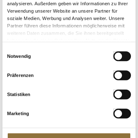
analysieren. Außerdem geben wir Informationen zu Ihrer
Limetten-Paste, Dreidoppel, No.215, 1
Verwendung unserer Website an unsere Partner für
kg
soziale Medien, Werbung und Analysen weiter. Unsere
Partner führen diese Informationen möglicherweise mit
weiteren Daten zusammen, die Sie ihnen bereitgestellt
Art.Nr.:37886
haben oder die sie im Rahmen Ihrer Nutzung der Dienste
gesammelt haben.
LEBENSMITTELKENNZEICHNUNGEN
Einwilligungsauswahl
Notwendig
Produkt nur für Gastronomiekunden verfügbar.
i
Präferenzen
Mandarinen-Paste, Dreidoppel, No.210,
1 kg
Statistiken
Art.Nr.:14797
Marketing
LEBENSMITTELKENNZEICHNUNGEN
Produkt nur für Gastronomiekunden verfügbar.
i