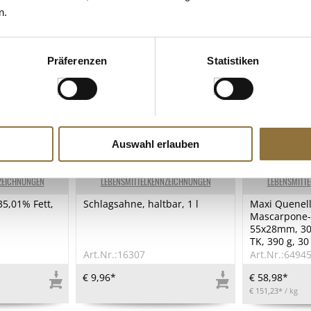
n.
Präferenzen
Statistiken
Auswahl erlauben
ZEICHNUNGEN
LEBENSMITTELKENNZEICHNUNGEN
LEBENSMITT
35,01% Fett,
Schlagsahne, haltbar, 1 l
Maxi Quenell
Mascarpone-
55x28mm, 30 
TK, 390 g, 30
Art.Nr.:16307
Art.Nr.:6494
€ 9,96*
€ 58,98*
€ 151,23*
/ kg