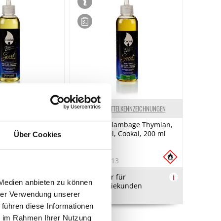
ELKENNZEICHNUNGEN
LEBENSMITTELKENNZEICHNUNGEN
ambage Poivre
Secret de Flambage Thymian,
zer Pfeffer),
Flambiergel, Cookal, 200 ml
Über Cookies
 Cookal, 200 ml
4
Art.Nr.:52313
für
i
Produkt nur für
i
 Medien anbieten zu können
kunden
Gastronomiekunden
verfügbar.
hrer Verwendung unserer
 führen diese Informationen
ie im Rahmen Ihrer Nutzung