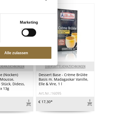
Marketing
Alle zulassen
ELKENNZEICHNUNGEN
LEBENSMITTELKENNZEICHNUNGEN
e (Nocken)
Dessert Base - Crème Brûlée
Mousse,
Basis m. Madagaskar Vanille,
Stück, Didess,
Elle & Vire, 1 l
 x 13g
5
Art.Nr.:16095
€ 17,30*