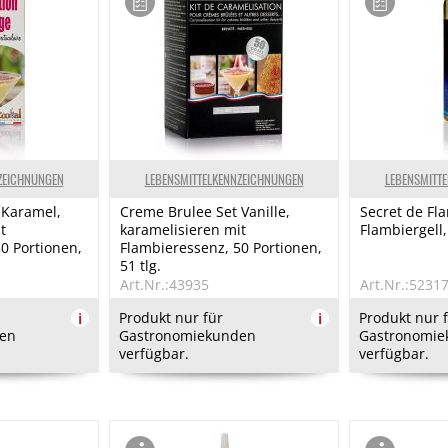
ZEICHNUNGEN
LEBENSMITTELKENNZEICHNUNGEN
LEBENSMITT
 Karamel,
Creme Brulee Set Vanille,
Secret de Fl
t
karamelisieren mit
Flambiergell,
0 Portionen,
Flambieressenz, 50 Portionen,
51 tlg.
Art.Nr.:43935
Art.Nr.:5231
i
Produkt nur für
i
Produkt nur 
en
Gastronomiekunden
Gastronomie
verfügbar.
verfügbar.