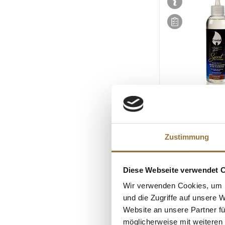
LEBENSMITTELKENN
Secret de Flamba
Flambiergel, Cook
Zustimmung
Art.Nr.:52312
Diese Webseite verwendet 
Produkt nur für
Wir verwenden Cookies, um I
Gastronomiekund
verfügbar.
und die Zugriffe auf unsere 
Website an unsere Partner fü
möglicherweise mit weiteren