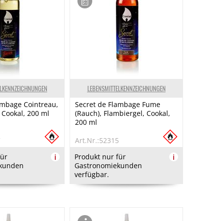
ELKENNZEICHNUNGEN
LEBENSMITTELKENNZEICHNUNGEN
ambage Cointreau,
Secret de Flambage Fume
 Cookal, 200 ml
(Rauch), Flambiergel, Cookal,
200 ml
7
Art.Nr.:52315
für
i
Produkt nur für
i
kunden
Gastronomiekunden
verfügbar.