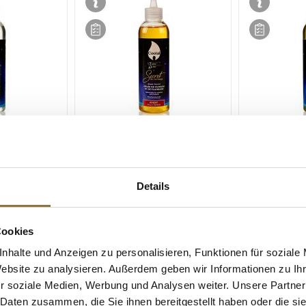
ZEICHNUNGEN
LEBENSMITTELKENNZEICHNUNGEN
LEBENSMITT
ge Karamell,
Secret de Flambage Chili u.
Secret de Fl
al, 200 ml
Knoblauch, Flambiergel,
Noire (schwar
Details
Cookal, 200 ml
Flambiergel,
Art.Nr.:52316
Art.Nr.:5231
Cookies
i
Produkt nur für
i
Produkt nur 
nhalte und Anzeigen zu personalisieren, Funktionen für soziale
en
Gastronomiekunden
Gastronomie
verfügbar.
verfügbar.
Website zu analysieren. Außerdem geben wir Informationen zu I
r soziale Medien, Werbung und Analysen weiter. Unsere Partner
 Daten zusammen, die Sie ihnen bereitgestellt haben oder die s