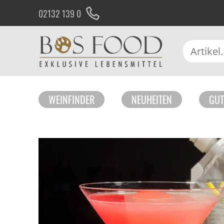
02132 139 0
WEINFINDER
NEUHEITEN
GUT