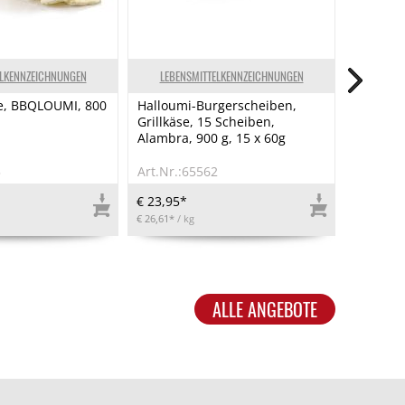
ELKENNZEICHNUNGEN
LEBENSMITTELKENNZEICHNUNGEN
LEBEN
se, BBQLOUMI, 800
Halloumi-Burgerscheiben,
Griechis
Grillkäse, 15 Scheiben,
Schafkäs
Alambra, 900 g, 15 x 60g
5
Art.Nr.:65562
Art.Nr.:
€ 23,95*
€ 6,06*
€ 26,61*
/ kg
€ 30,30*
/ 
ALLE ANGEBOTE