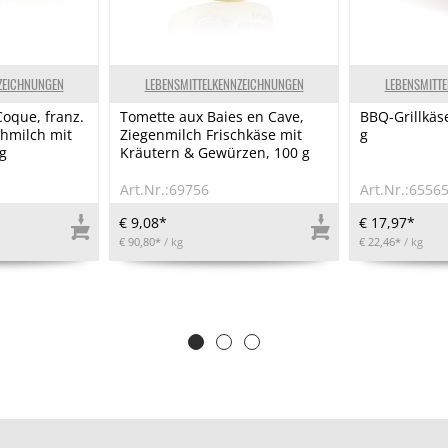
ZEICHNUNGEN
LEBENSMITTELKENNZEICHNUNGEN
LEBENSMITT
oque, franz.
Tomette aux Baies en Cave,
BBQ-Grillkä
uhmilch mit
Ziegenmilch Frischkäse mit
g
g
Kräutern & Gewürzen, 100 g
Art.Nr.:69756
Art.Nr.:6556
€ 9,08*
€ 17,97*
€ 90,80*
/ kg
€ 22,46*
/ kg