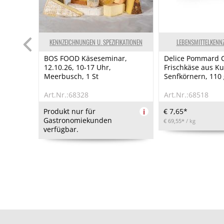
KENNZEICHNUNGEN U. SPEZIFIKATIONEN
LEBENSMITTELKENN
BOS FOOD Käseseminar,
Delice Pommard C
12.10.26, 10-17 Uhr,
Frischkäse aus K
Meerbusch, 1 St
Senfkörnern, 110 
Art.Nr.:68328
Art.Nr.:68518
Produkt nur für
i
€ 7,65*
Gastronomiekunden
€ 69,55*
/ kg
verfügbar.