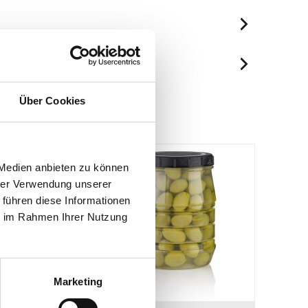
je 100g
1616 kJ/389 kcal
Spuren / Enthalten
31.4 g
Über Cookies
Enthalten
20.3 g
Enthalten
5.2 g
3.4 g
 Medien anbieten zu können
21.5 g
hrer Verwendung unserer
 führen diese Informationen
1.5 g
ie im Rahmen Ihrer Nutzung
Marketing