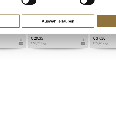
ZEICHNUNGEN
LEBENSMITTELKENNZEICHNUNGEN
LEBENSMITT
dion", weiß,
InstantGEL (kaltlösliches
Norwegische
 ATG 205g
Gelatinepulver), 500 g
mit Rotholzp
geschnitten, 
Auswahl erlauben
TK, 500 g
Art.Nr.:22261
Art.Nr.:4101
€ 29,35
€ 37,30
€ 58,70
/ kg
€ 74,60
/ kg