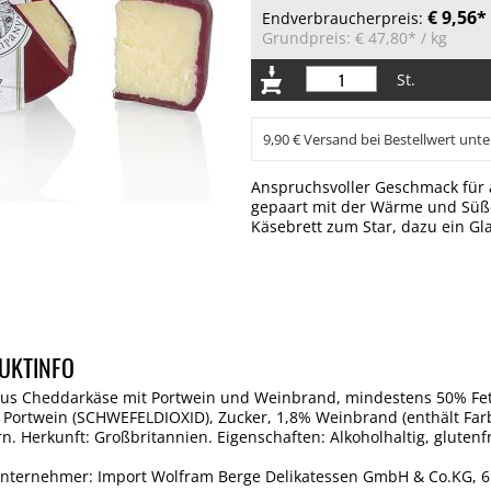
€ 9,56*
Endverbraucherpreis:
Grundpreis:
€ 47,80*
/ kg
St.
9,90 € Versand bei Bestellwert unte
Anspruchsvoller Geschmack für 
gepaart mit der Wärme und Süße
Käsebrett zum Star, dazu ein Gl
UKTINFO
us Cheddarkäse mit Portwein und Weinbrand, mindestens 50% Fett 
Portwein (SCHWEFELDIOXID), Zucker, 1,8% Weinbrand (enthält Farbs
n. Herkunft: Großbritannien. Eigenschaften: Alkoholhaltig, glutenfr
Unternehmer: Import Wolfram Berge Delikatessen GmbH & Co.KG, 