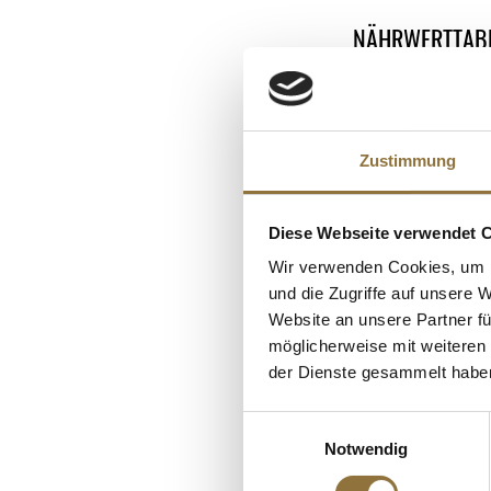
NÄHRWERTTAB
Nährwerte
ALLERGENE
Brennwert
Allergene
Fett
Zustimmung
Milch
KUNDEN
davon gesättigt
SO2/Sulfite
Kohlenhydrate
Diese Webseite verwendet 
davon Zucker
Wir verwenden Cookies, um I
Eiweiß
und die Zugriffe auf unsere 
Website an unsere Partner fü
Salz
möglicherweise mit weiteren
der Dienste gesammelt habe
Einwilligungsauswahl
Notwendig