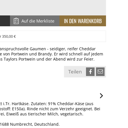
Auf die Merkliste
r 350,00 €
anspruchsvolle Gaumen - seidiger, reifer Cheddar
 von Portwein und Brandy. Er wird schnell auf jedem
as Taylors Portwein und der Abend wird zur Feier.
Teilen
i.Tr. Hartkäse. Zutaten: 91% Cheddar-Käse (aus
toff: E150a). Rinde nicht zum Verzehr geeignet. Bei
ei, Eiweiß aus tierischer Milch, vegetarisch.
61688 Numbrecht, Deutschland.