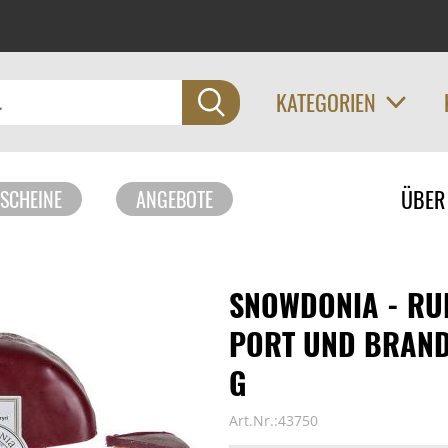
KATEGORIEN
Navigati
ÜBER
SCHEINE
ANGEBOTE
überspri
SNOWDONIA - RU
PORT UND BRAND
G
Art.Nr.:43750