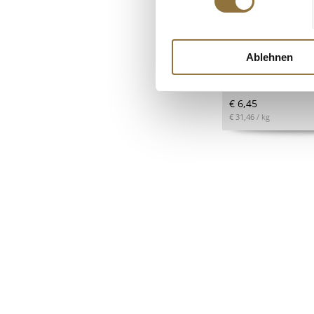
LEBENSMITTELKENN
Riesenbohnen "Ju
Navarrico, 325 g,
Ablehnen
Art.Nr.:51327
€ 6,45
€ 31,46
/ kg