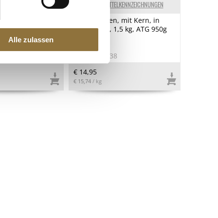
ELKENNZEICHNUNGEN
LEBENSMITTELKENNZEICHNUNGEN
r Räucherlachs
Grüne Oliven, mit Kern, in
ulver,
Lake, Linos, 1,5 kg, ATG 950g
kalt geräuchert,
Alle zulassen
8
Art.Nr.:35338
€ 14,95
€ 15,74
/ kg