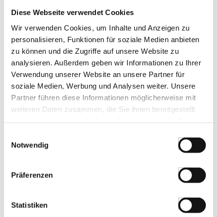
Diese Webseite verwendet Cookies
LEBENSMITTELKENNZEICHNUNGEN
Wir verwenden Cookies, um Inhalte und Anzeigen zu
personalisieren, Funktionen für soziale Medien anbieten
€ 9,03*
zu können und die Zugriffe auf unsere Website zu
€ 36,11*
/ kg
analysieren. Außerdem geben wir Informationen zu Ihrer
St.
Verwendung unserer Website an unsere Partner für
soziale Medien, Werbung und Analysen weiter. Unsere
Partner führen diese Informationen möglicherweise mit
Schwarzkümmelkäse, halbfester
Schnittkäse, ganzer Laib, BIO , ca.3 kg
weiteren Daten zusammen, die Sie ihnen bereitgestellt
Art.Nr.:67810
haben oder die sie im Rahmen Ihrer Nutzung der Dienste
gesammelt haben.
Einwilligungsauswahl
Notwendig
LEBENSMITTELKENNZEICHNUNGEN
Präferenzen
€ 83,78*
€ 27,93*
/ kg
St.
Statistiken