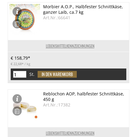
Morbier A.O.P., Halbfester Schnittkäse,
ganzer Laib, ca.7 kg
Art.Nr.:66641
LEBENSMITTELKENNZEICHNUNGEN
€ 158,79*
€ 22,68*
/ kg
St.
Reblochon AOP, halbfester Schnittkäse,
450 g
Art.Nr.:17382
LEBENSMITTELKENNZEICHNUNGEN