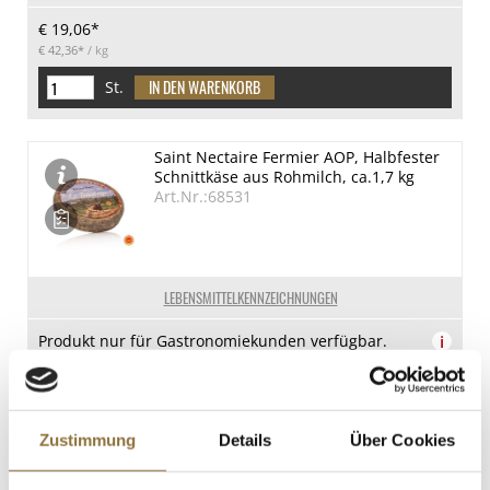
€ 19,06*
€ 42,36*
/ kg
St.
Saint Nectaire Fermier AOP, Halbfester
Schnittkäse aus Rohmilch, ca.1,7 kg
Art.Nr.:68531
LEBENSMITTELKENNZEICHNUNGEN
Produkt nur für Gastronomiekunden verfügbar.
i
Schwarzkümmelkäse, halbfester
Schnittkäse, BIO , ca.250 g
Art.Nr.:67812
Zustimmung
Details
Über Cookies