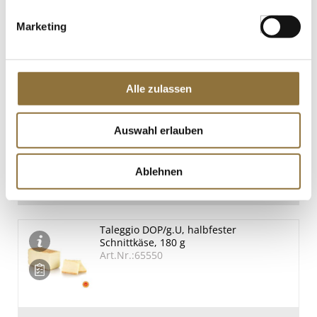
Marketing
Schwarzkümmelkäse, halbfester
Schnittkäse, halber Laib, BIO , ca.1,5 kg
Art.Nr.:67811
Alle zulassen
LEBENSMITTELKENNZEICHNUNGEN
Auswahl erlauben
€ 46,55*
€ 31,03*
/ kg
Ablehnen
St.
Taleggio DOP/g.U, halbfester
Schnittkäse, 180 g
Art.Nr.:65550