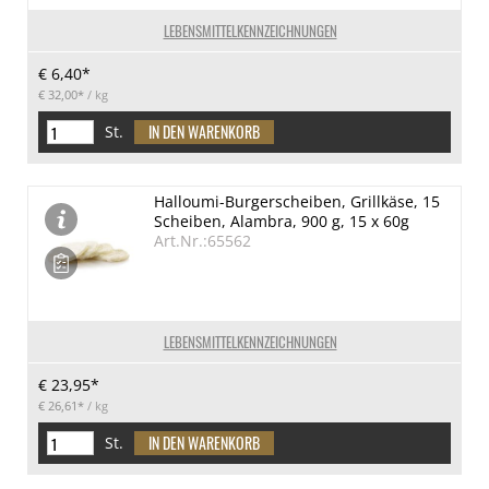
LEBENSMITTELKENNZEICHNUNGEN
€ 6,40*
€ 32,00*
/ kg
St.
Halloumi-Burgerscheiben, Grillkäse, 15
Scheiben, Alambra, 900 g, 15 x 60g
Art.Nr.:65562
LEBENSMITTELKENNZEICHNUNGEN
€ 23,95*
€ 26,61*
/ kg
St.