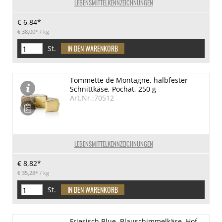
LEBENSMITTELKENNZEICHNUNGEN
€ 6,84*
€ 38,00*
/ kg
St.
Tommette de Montagne, halbfester
Schnittkäse, Pochat, 250 g
Art.Nr.:70512
LEBENSMITTELKENNZEICHNUNGEN
€ 8,82*
€ 35,28*
/ kg
St.
Friesisch Blue, Blauschimmelkäse, Hof