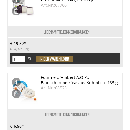
Art.Nr.:67760
LEBENSMITTELKENNZEICHNUNGEN
€ 19,57*
€ 54,37*
/ kg
St.
Fourme d`Ambert A.O.P.,
Blauschimmelkäse aus Kuhmilch, 185 g
Art.Nr.:68523
LEBENSMITTELKENNZEICHNUNGEN
€ 6,96*