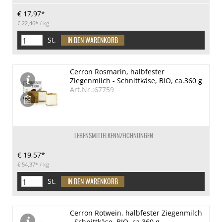
€ 17,97*
€ 22,46*
/ kg
St.
Cerron Rosmarin, halbfester
Ziegenmilch - Schnittkäse, BIO, ca.360 g
Art.Nr.:67759
LEBENSMITTELKENNZEICHNUNGEN
€ 19,57*
€ 54,37*
/ kg
St.
Cerron Rotwein, halbfester Ziegenmilch
- Schnittkäse, BIO, ca.360 g