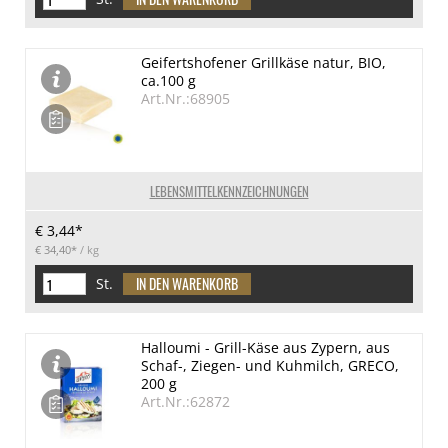
Geifertshofener Grillkäse natur, BIO,
ca.100 g
Art.Nr.:68905
LEBENSMITTELKENNZEICHNUNGEN
€ 3,44*
€ 34,40*
/ kg
St.
Halloumi - Grill-Käse aus Zypern, aus
Schaf-, Ziegen- und Kuhmilch, GRECO,
200 g
Art.Nr.:62872