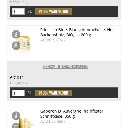
€ 37,62*
/ kg
St.
Friesisch Blue, Blauschimmelkäse, Hof
Backensholz, BIO, ca.200 g
Art.Nr.:67747
LEBENSMITTELKENNZEICHNUNGEN
€ 7,01*
€ 35,04*
/ kg
St.
Gaperon D´ Auvergne, halbfester
Schnittkäse, 350 g
Art.Nr.:36688