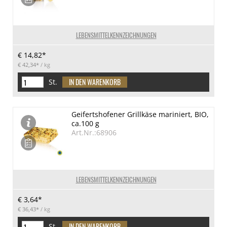
LEBENSMITTELKENNZEICHNUNGEN
€ 14,82*
€ 42,34*
/ kg
St.
Geifertshofener Grillkäse mariniert, BIO,
ca.100 g
Art.Nr.:68906
LEBENSMITTELKENNZEICHNUNGEN
€ 3,64*
€ 36,43*
/ kg
St.