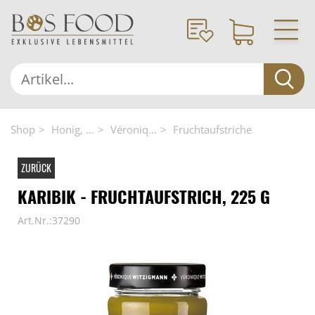
Shop
Honig, ...
Véroniq...
Fruchtaufstriche
ZURÜCK
KARIBIK - FRUCHTAUFSTRICH, 225 G
Art.Nr.:37290