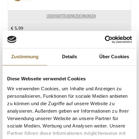
Kohlenhydrate
35 g
LEBENSMITTELKENNZEICHNUNGEN
davon Zucker
€ 5,99
34 g
€ 70,47
/ kg
Eiweiß
0.6 g
St.
Salz
Zustimmung
Details
Über Cookies
0.03 g
Sauerkirsche - Fruchtaufstrich, 225 g
Art.Nr.:27011
Diese Webseite verwendet Cookies
Wir verwenden Cookies, um Inhalte und Anzeigen zu
personalisieren, Funktionen für soziale Medien anbieten
zu können und die Zugriffe auf unsere Website zu
LEBENSMITTELKENNZEICHNUNGEN
analysieren. Außerdem geben wir Informationen zu Ihrer
€ 5,89
Verwendung unserer Website an unsere Partner für
€ 26,18
/ kg
soziale Medien, Werbung und Analysen weiter. Unsere
Partner führen diese Informationen möglicherweise mit
St.