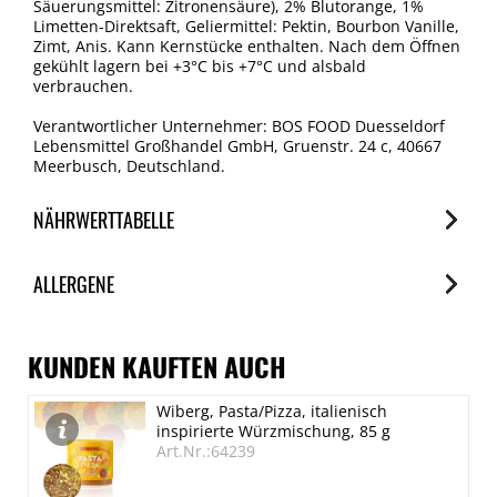
Säuerungsmittel: Zitronensäure), 2% Blutorange, 1%
Limetten-Direktsaft, Geliermittel: Pektin, Bourbon Vanille,
Zimt, Anis. Kann Kernstücke enthalten. Nach dem Öffnen
gekühlt lagern bei +3°C bis +7°C und alsbald
verbrauchen.
Verantwortlicher Unternehmer: BOS FOOD Duesseldorf
Lebensmittel Großhandel GmbH, Gruenstr. 24 c, 40667
Meerbusch, Deutschland.
NÄHRWERTTABELLE
Nährwerte
ALLERGENE
je 100g
Brennwert
Allergene
618 kJ/146 kcal
Spuren / Enthalten
KUNDEN KAUFTEN AUCH
Fett
SO2/Sulfite
Wiberg, Pasta/Pizza, italienisch
< 0.5 g
Spuren
inspirierte Würzmischung, 85 g
davon gesättigte Fettsäuren
Art.Nr.:64239
< 0.1 g