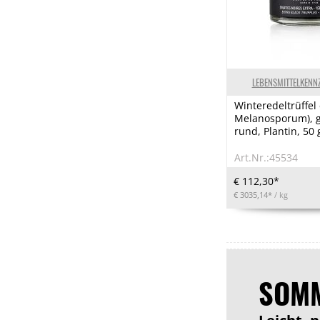
LEBENSMITTELKENN
Winteredeltrüffel
Melanosporum), g
rund, Plantin, 50
Art.Nr.:45534
€ 112,30*
€ 3035,14*
/ kg
SOMM