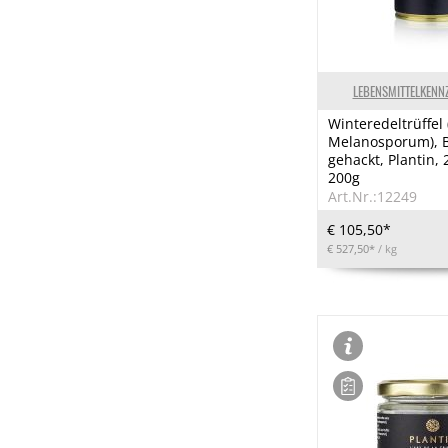
LEBENSMITTELKENN
Winteredeltrüffel
Melanosporum), Br
gehackt, Plantin, 
200g
Art.Nr.:12249
€ 105,50*
€ 527,50*
/ kg