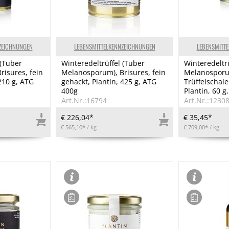
ZEICHNUNGEN
LEBENSMITTELKENNZEICHNUNGEN
LEBENSMITT
 (Tuber
Winteredeltrüffel (Tuber
Winteredeltr
isures, fein
Melanosporum), Brisures, fein
Melanosporum
210 g, ATG
gehackt, Plantin, 425 g, ATG
Trüffelschal
400g
Plantin, 60 g
Art.Nr.:16794
Art.Nr.:1230
€ 226,04*
€ 35,45*
€ 565,10*
/ kg
€ 709,00*
/ kg