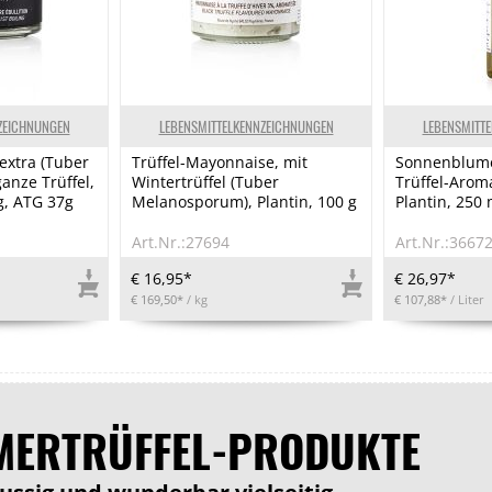
ZEICHNUNGEN
LEBENSMITTELKENNZEICHNUNGEN
LEBENSMITT
 extra (Tuber
Trüffel-Mayonnaise, mit
Sonnenblume
anze Trüffel,
Wintertrüffel (Tuber
Trüffel-Aroma
 g, ATG 37g
Melanosporum), Plantin, 100 g
Plantin, 250 
Art.Nr.:27694
Art.Nr.:3667
€ 16,95*
€ 26,97*
€ 169,50*
/ kg
€ 107,88*
/ Liter
ERTRÜFFEL-PRODUKTE