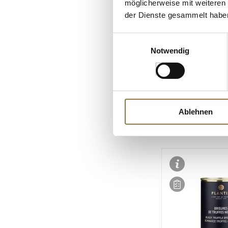
möglicherweise mit weiteren
der Dienste gesammelt habe
LEBENSMITTELKENN
Einwilligungsauswahl
Winteredeltrüffel
Notwendig
Melanosporum), 
Trüffelstücke, Plan
ATG 50g
Art.Nr.:12275
€ 86,80*
Ablehnen
€ 1736,00*
/ kg