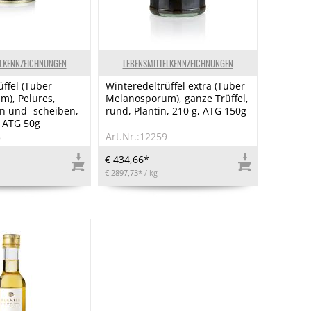
ELKENNZEICHNUNGEN
LEBENSMITTELKENNZEICHNUNGEN
üffel (Tuber
Winteredeltrüffel extra (Tuber
), Pelures,
Melanosporum), ganze Trüffel,
en und -scheiben,
rund, Plantin, 210 g, ATG 150g
, ATG 50g
8
Art.Nr.:12259
€ 434,66*
€ 2897,73*
/ kg