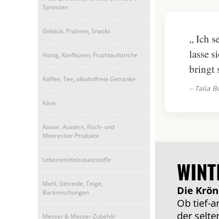
Sprossen
Gebäck, Pralinen, Snacks
„ Ich s
lasse 
Honig, Konfitüren, Fruchtaufstriche
bringt 
Kaffee, Tee, alkoholfreie Getränke
– Talia B
Käse
Kaviar, Austern, Fisch- und
Meerestier-Produkte
Lebensmittelzusatzstoffe
WINT
Mehl, Getreide, Teige,
Die Krön
Backmischungen
Ob tief-a
der selte
Messer & Messer-Zubehör