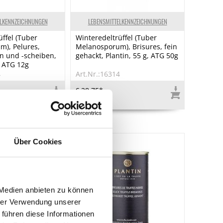
ELKENNZEICHNUNGEN
LEBENSMITTELKENNZEICHNUNGEN
üffel (Tuber
Winteredeltrüffel (Tuber
), Pelures,
Melanosporum), Brisures, fein
en und -scheiben,
gehackt, Plantin, 55 g, ATG 50g
, ATG 12g
4
Art.Nr.:16314
€ 28,75*
€ 575,00*
/ kg
Über Cookies
 Medien anbieten zu können
hrer Verwendung unserer
 führen diese Informationen