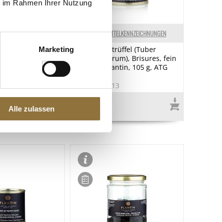
ie im Rahmen Ihrer Nutzung
ELKENNZEICHNUNGEN
LEBENSMITTELKENNZEICHNUNGEN
ffel extra (Tuber
Winteredeltrüffel (Tuber
Marketing
), ganze Trüffel,
Melanosporum), Brisures, fein
, 15 g, ATG 12g
gehackt, Plantin, 105 g, ATG
100g
8
Art.Nr.:16313
€ 55,95*
Alle zulassen
€ 559,50*
/ kg