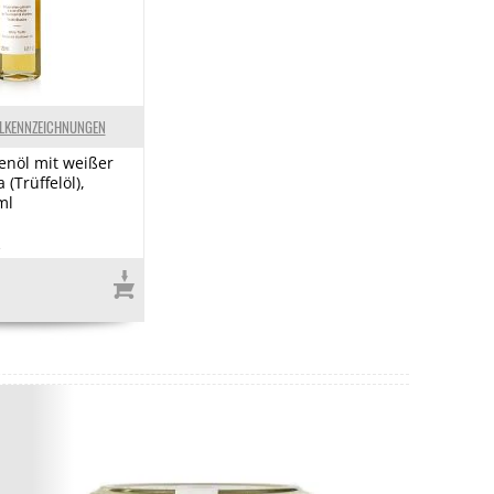
ELKENNZEICHNUNGEN
nöl mit weißer
 (Trüffelöl),
ml
2