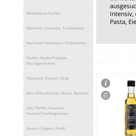
ausgesuc
Intensiv,
Molekulares Kochen
Pasta, Ei
Morcheln, Steinpilze, Trockenpilze
Non Food / Hardware / Grillzubehör
Nudeln, Nudel-Produkte,
frisch/getrocknet
Patisserie, Dessert, Sirup
Reis, Hülsenfrüchte, Nüsse, Maronen
Salz, Pfeffer, Gewürze,
Aromen,Trockengemüse
Saucen, Suppen, Fonds