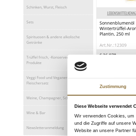
Schinken, Wurst, Fleisch
LEBENSMITTELKENN
Sets
Sonnenblumenöl 
Wintertrüffel-Arom
Plantin, 250 ml
Spirituosen & andere alkolische
Getränke
Art.Nr.:12309
€ 26,97*
Trüffel frisch, -Konserven, -Öle, -
€ 107,88*
/ Liter
Produkte
Veggi Food und Veganer
Fleischersatz
Zustimmung
Weine, Champagner, Schaumweine
Diese Webseite verwendet 
Wine & Bar
Wir verwenden Cookies, um I
und die Zugriffe auf unsere 
Newsletteranmeldung
Website an unsere Partner fü