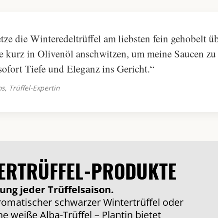
etze die Winteredeltrüffel am liebsten fein gehobelt ü
sie kurz in Olivenöl anschwitzen, um meine Saucen zu
sofort Tiefe und Eleganz ins Gericht.“
os, Trüffel-Expertin
ERTRÜFFEL-PRODUKTE
ung jeder Trüffelsaison.
romatischer schwarzer Wintertrüffel oder
ne weiße Alba-Trüffel – Plantin bietet