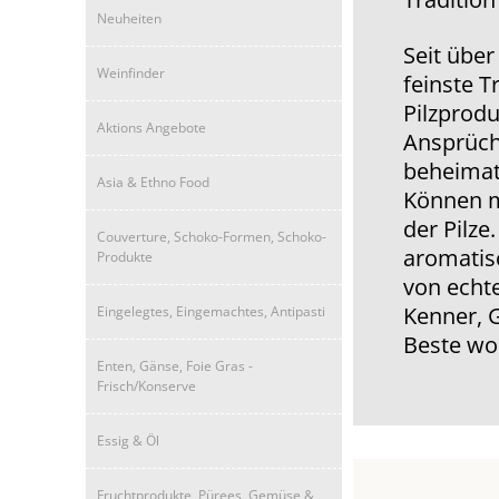
Neuheiten
Seit über
Weinfinder
feinste T
Pilzprodu
Aktions Angebote
Ansprüch
beheimat
Asia & Ethno Food
Können mi
der Pilze
Couverture, Schoko-Formen, Schoko-
aromatis
Produkte
von echt
Kenner, 
Eingelegtes, Eingemachtes, Antipasti
Beste wol
Enten, Gänse, Foie Gras -
Frisch/Konserve
Essig & Öl
Fruchtprodukte, Pürees, Gemüse &