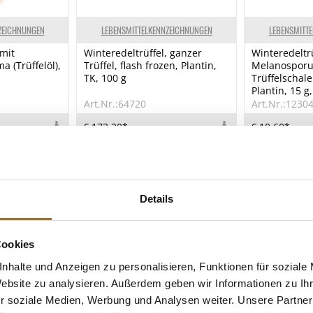
ZEICHNUNGEN
LEBENSMITTELKENNZEICHNUNGEN
LEBENSMITT
mit
Winteredeltrüffel, ganzer
Winteredeltr
a (Trüffelöl),
Trüffel, flash frozen, Plantin,
Melanosporum
TK, 100 g
Trüffelschal
Plantin, 15 g
Art.Nr.:64720
Art.Nr.:1230
€ 173,20*
€ 10,60*
€ 1732,00*
/ kg
€ 883,33*
/ kg
Details
Cookies
nhalte und Anzeigen zu personalisieren, Funktionen für soziale
Website zu analysieren. Außerdem geben wir Informationen zu I
r soziale Medien, Werbung und Analysen weiter. Unsere Partner