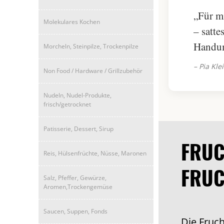
„Für m
Molekulares Kochen
– satt
Handum
Morcheln, Steinpilze, Trockenpilze
– Pia Kl
Non Food / Hardware / Grillzubehör
Nudeln, Nudel-Produkte,
frisch/getrocknet
Patisserie, Dessert, Sirup
FRUC
Reis, Hülsenfrüchte, Nüsse, Maronen
FRUC
Salz, Pfeffer, Gewürze,
Aromen,Trockengemüse
Saucen, Suppen, Fonds
Die Fruc