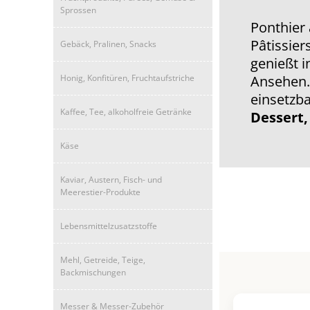
Sprossen
Ponthier 
Pâtissie
Gebäck, Pralinen, Snacks
genießt 
Honig, Konfitüren, Fruchtaufstriche
Ansehen. 
einsetzb
Kaffee, Tee, alkoholfreie Getränke
Dessert,
Käse
Kaviar, Austern, Fisch- und
Meerestier-Produkte
Lebensmittelzusatzstoffe
Mehl, Getreide, Teige,
Backmischungen
Messer & Messer-Zubehör