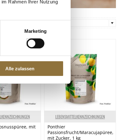
ie im Rahmen Ihrer Nutzung
Sortierung:
Empfehlung
Marketing
Alle zulassen
ELKENNZEICHNUNGEN
LEBENSMITTELKENNZEICHNUNGEN
osnusspüree, mit
Ponthier
Passionsfrucht/Maracujapüree,
mit Zucker, 1 kg