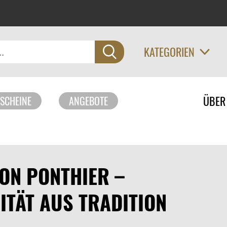
KATEGORIEN
Navigati
ÜBER
SCHEINE
ANGEBOTE
überspri
ON PONTHIER –
ITÄT AUS TRADITION