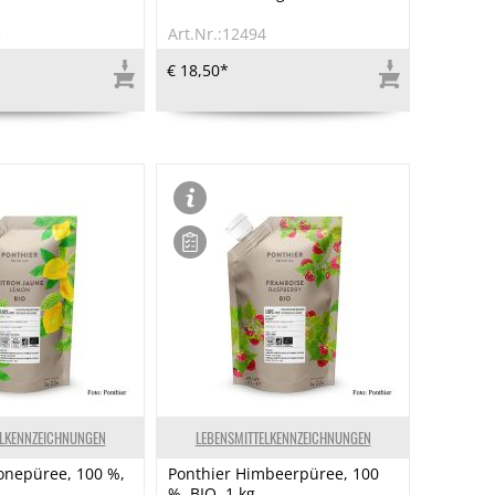
3
Art.Nr.:12494
€ 18,50*
ELKENNZEICHNUNGEN
LEBENSMITTELKENNZEICHNUNGEN
ronepüree, 100 %,
Ponthier Himbeerpüree, 100
%, BIO, 1 kg