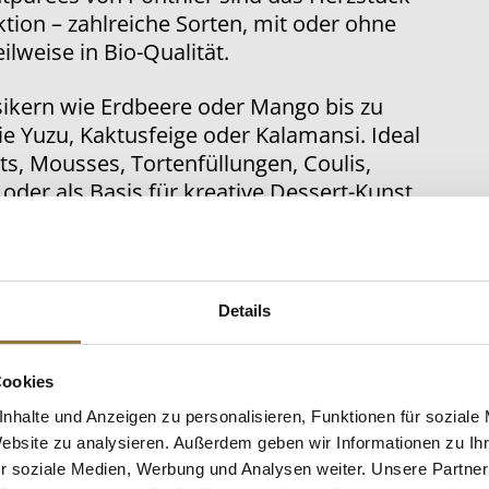
ktion – zahlreiche Sorten, mit oder ohne
eilweise in Bio-Qualität.
sikern wie Erdbeere oder Mango bis zu
e Yuzu, Kaktusfeige oder Kalamansi. Ideal
ts, Mousses, Tortenfüllungen, Coulis,
 oder als Basis für kreative Dessert-Kunst.
ende Verarbeitung garantiert volle
 brillante Farbe und eine seidige Textur –
 einsatzbereit dank TK.
Details
Cookies
nhalte und Anzeigen zu personalisieren, Funktionen für soziale
Website zu analysieren. Außerdem geben wir Informationen zu I
r soziale Medien, Werbung und Analysen weiter. Unsere Partner