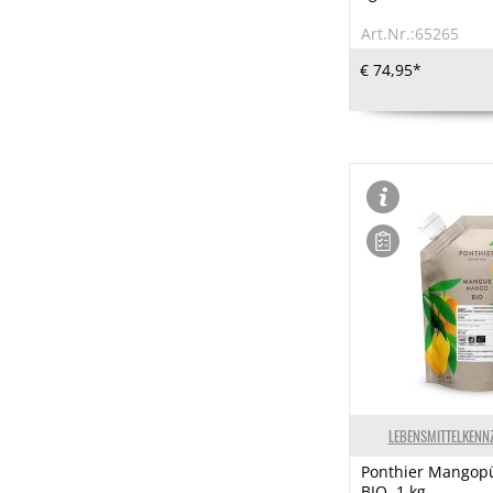
Art.Nr.:65265
€ 74,95*
LEBENSMITTELKENN
Ponthier Mangopü
BIO, 1 kg