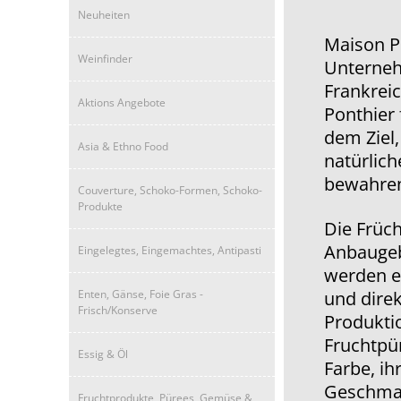
Neuheiten
Maison Po
Weinfinder
Unterneh
Frankreic
Aktions Angebote
Ponthier 
dem Ziel
Asia & Ethno Food
natürlich
bewahre
Couverture, Schoko-Formen, Schoko-
Produkte
Die Früc
Anbaugebi
Eingelegtes, Eingemachtes, Antipasti
werden ei
Enten, Gänse, Foie Gras -
und direk
Frisch/Konserve
Produktio
Fruchtpür
Essig & Öl
Farbe, ih
Geschma
Fruchtprodukte, Pürees, Gemüse &