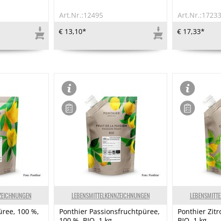
Art.Nr.:12495
Art.Nr.:1723
€ 13,10*
€ 17,33*
ZEICHNUNGEN
LEBENSMITTELKENNZEICHNUNGEN
LEBENSMITT
ree, 100 %,
Ponthier Passionsfruchtpüree,
Ponthier Zit
100 %, BIO, 1 kg
BIO, 1 kg