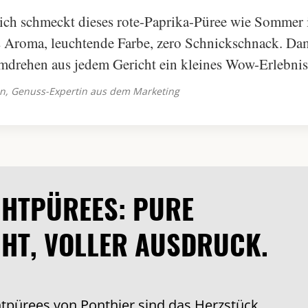
ich schmeckt dieses rote-Paprika-Püree wie Sommer i
es Aroma, leuchtende Farbe, zero Schnickschnack. Dam
drehen aus jedem Gericht ein kleines Wow-Erlebnis
ein, Genuss-Expertin aus dem Marketing
HTPÜREES: PURE
HT, VOLLER AUSDRUCK.
htpürees von Ponthier sind das Herzstück