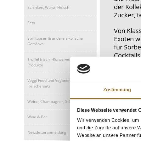
der Kolle
Schinken, Wurst, Fleisch
Zucker, t
Sets
Von Klas
Exoten wi
Spirituosen & andere alkolische
Getränke
für Sorbe
Cocktails
Trüffel frisch, -Konserven, -Öle, -
Die schon
Produkte
Aromatik,
jederzeit
Veggi Food und Veganer
Fleischersatz
Zustimmung
Weine, Champagner, Schaumweine
Diese Webseite verwendet 
Wine & Bar
Wir verwenden Cookies, um I
und die Zugriffe auf unsere 
Newsletteranmeldung
Website an unsere Partner fü