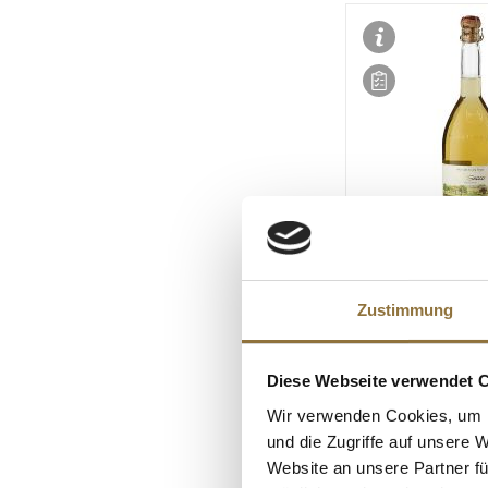
LEBENSMITTELKENN
Jörg Geiger PriSe
Zustimmung
"weißduftig", alko
ml
Diese Webseite verwendet 
Art.Nr.:29060
Wir verwenden Cookies, um I
€ 12,45*
und die Zugriffe auf unsere 
€ 16,60*
/ Liter
Website an unsere Partner fü