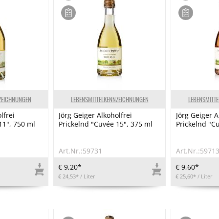
ZEICHNUNGEN
LEBENSMITTELKENNZEICHNUNGEN
LEBENSMITT
lfrei
Jörg Geiger Alkoholfrei
Jörg Geiger A
11", 750 ml
Prickelnd "Cuvée 15", 375 ml
Prickelnd "C
Art.Nr.:59731
Art.Nr.:5971
€ 9,20*
€ 9,60*
€ 24,53*
/ Liter
€ 25,60*
/ Liter