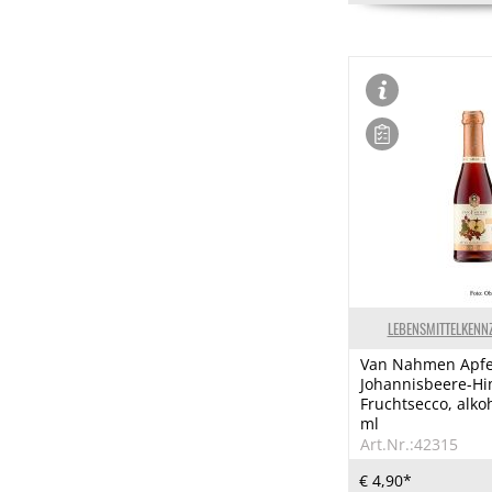
LEBENSMITTELKENN
Van Nahmen Apfe
Johannisbeere-H
Fruchtsecco, alkoh
ml
Art.Nr.:42315
€ 4,90*