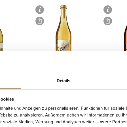
ZEICHNUNGEN
LEBENSMITTELKENNZEICHNUNGEN
LEBENSMITT
cco
Raumland Zerozzante - Cuvée
Raumland Ze
Details
holfrei, 750
No. 1 Weißer Trauben Secco,
No. 3 Rotflei
alkoholfrei, 750 ml
Secco, alkoho
Cookies
Art.Nr.:61418
Art.Nr.:6248
nhalte und Anzeigen zu personalisieren, Funktionen für soziale
€ 11,50*
€ 13,30*
Website zu analysieren. Außerdem geben wir Informationen zu I
€ 15,33*
/ Liter
€ 17,73*
/ Liter
r soziale Medien, Werbung und Analysen weiter. Unsere Partner