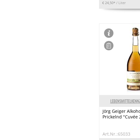
€ 24,50*
/ Liter
LEBENSMITTELKENN
Jörg Geiger Alkoho
Prickelnd "Cuvée 
Art.Nr.:65033