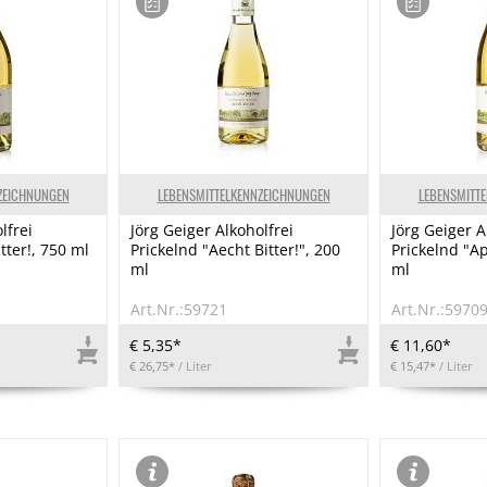
ZEICHNUNGEN
LEBENSMITTELKENNZEICHNUNGEN
LEBENSMITT
lfrei
Jörg Geiger Alkoholfrei
Jörg Geiger A
tter!, 750 ml
Prickelnd "Aecht Bitter!", 200
Prickelnd "Ap
ml
ml
Art.Nr.:59721
Art.Nr.:5970
€ 5,35*
€ 11,60*
€ 26,75*
/ Liter
€ 15,47*
/ Liter