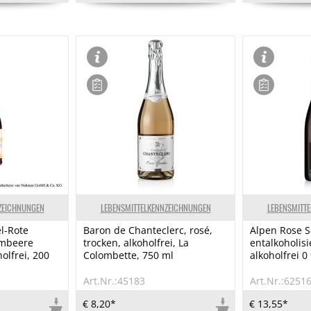
ZEICHNUNGEN
LEBENSMITTELKENNZEICHNUNGEN
LEBENSMITT
l-Rote
Baron de Chanteclerc, rosé,
Alpen Rose 
imbeere
trocken, alkoholfrei, La
entalkoholisi
olfrei, 200
Colombette, 750 ml
alkoholfrei 0
Art.Nr.:45183
Art.Nr.:6251
€ 8,20*
€ 13,55*