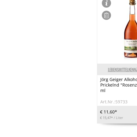
LEBENSMITTELKENN
Jörg Geiger Alkoho
Prickelnd "Rosen
ml
Art.Nr.:59733
€ 11,60*
€ 15,47*
/ Liter