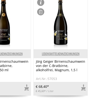
ELKENNZEICHNUNGEN
LEBENSMITTELKENNZEICHNUNGEN
 Birnenschaumwein
Jörg Geiger Birnenschaumwein
atbirne,
von der C-Bratbirne,
750 ml
alkoholfrei, Magnum, 1,5 l
7
Art.Nr.:57053
€ 68,40*
€ 45,60*
/ Liter