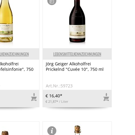
ELKENNZEICHNUNGEN
LEBENSMITTELKENNZEICHNUNGEN
lkoholfrei
Jörg Geiger Alkoholfrei
felsinfonie", 750
Prickelnd "Cuvée 10", 750 ml
9
Art.Nr.:59723
€ 16,40*
€ 21,87*
/ Liter