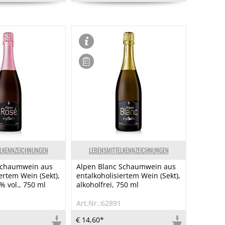
ELKENNZEICHNUNGEN
LEBENSMITTELKENNZEICHNUNGEN
Schaumwein aus
Alpen Blanc Schaumwein aus
ertem Wein (Sekt),
entalkoholisiertem Wein (Sekt),
 % vol., 750 ml
alkoholfrei, 750 ml
6
Art.Nr.:62891
€ 14,60*