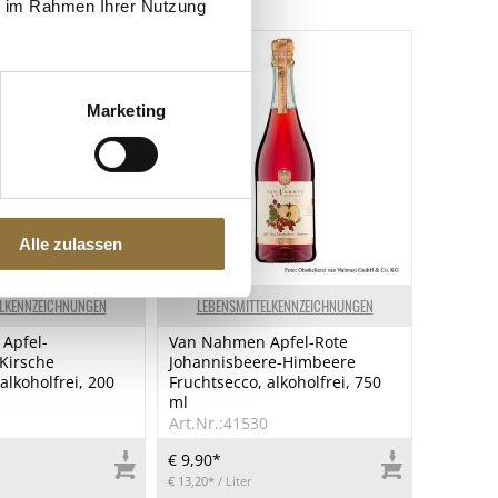
ie im Rahmen Ihrer Nutzung
Marketing
Alle zulassen
ELKENNZEICHNUNGEN
LEBENSMITTELKENNZEICHNUNGEN
Apfel-
Van Nahmen Apfel-Rote
Kirsche
Johannisbeere-Himbeere
alkoholfrei, 200
Fruchtsecco, alkoholfrei, 750
ml
1
Art.Nr.:41530
€ 9,90*
€ 13,20*
/ Liter