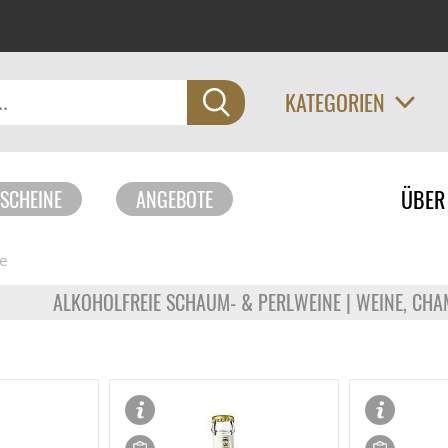
KATEGORIEN
Navigati
ÜBER
SCHEINE
ANGEBOTE
überspri
e
ALKOHOLFREIE SCHAUM- & PERLWEINE | WEINE, CH