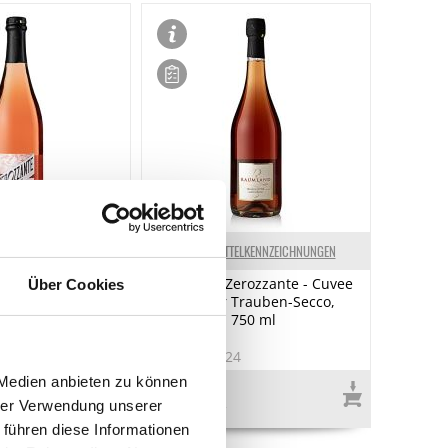
ELKENNZEICHNUNGEN
LEBENSMITTELKENNZEICHNUNGEN
rozzante - Cuvee
Raumland Zerozzante - Cuvee
Über Cookies
schiger Wildäpfel
No. 2 Roter Trauben-Secco,
lfrei, 750 ml
alkoholfrei, 750 ml
0
Art.Nr.:62824
 Medien anbieten zu können
€ 10,90*
hrer Verwendung unserer
€ 14,53*
/ Liter
 führen diese Informationen