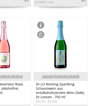
€ 19,47*
/ Liter
ELKENNZEICHNUNGEN
LEBENSMITTELKENNZEICHNUNGEN
eserteur Rosé,
Dr.LO Riesling Sparkling,
alkoholfrei,
Schaumwein aus
ml
entalkoholisiertem Wein (Sekt),
Dr.Loosen , 750 ml
3
Art.Nr.:65160