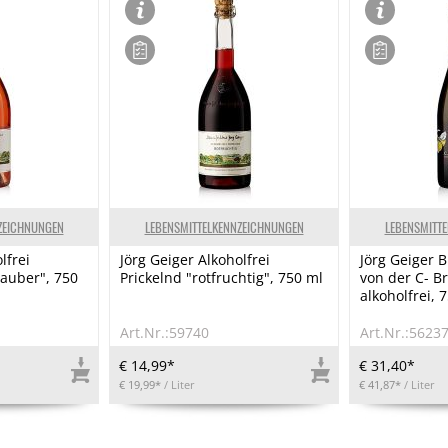
ZEICHNUNGEN
LEBENSMITTELKENNZEICHNUNGEN
LEBENSMITT
lfrei
Jörg Geiger Alkoholfrei
Jörg Geiger
zauber", 750
Prickelnd "rotfruchtig", 750 ml
von der C- Br
alkoholfrei, 
Art.Nr.:59740
Art.Nr.:5623
€ 14,99*
€ 31,40*
€ 19,99*
/ Liter
€ 41,87*
/ Liter