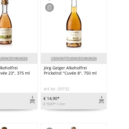
ELKENNZEICHNUNGEN
LEBENSMITTELKENNZEICHNUNGEN
lkoholfrei
Jörg Geiger Alkoholfrei
uvée 23", 375 ml
Prickelnd "Cuvée 8", 750 ml
3
Art.Nr.:59732
€ 14,90*
€ 19,87*
/ Liter