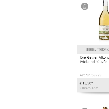
LEBENSMITTELKENN
Jörg Geiger Alkoho
Prickelnd "Cuvée 
Art.Nr.:59729
€ 13,50*
€ 18,00*
/ Liter