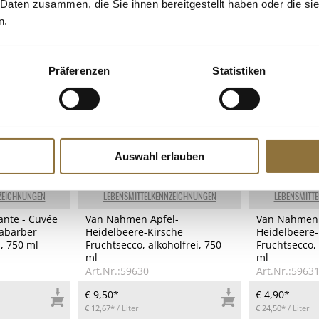
 Daten zusammen, die Sie ihnen bereitgestellt haben oder die s
n.
Präferenzen
Statistiken
Auswahl erlauben
ZEICHNUNGEN
LEBENSMITTELKENNZEICHNUNGEN
LEBENSMITT
nte - Cuvée
Van Nahmen Apfel-
Van Nahmen 
abarber
Heidelbeere-Kirsche
Heidelbeere-
 , 750 ml
Fruchtsecco, alkoholfrei, 750
Fruchtsecco, 
ml
ml
Art.Nr.:59630
Art.Nr.:5963
€ 9,50*
€ 4,90*
€ 12,67*
/ Liter
€ 24,50*
/ Liter