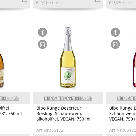
€ 10,93*
/ Liter
€ 18,07*
/ Liter
ZEICHNUNGEN
LEBENSMITTELKENNZEICHNUNGEN
LEBENSMITT
lfrei
Bibo Runge Deserteur
Bibo Runge D
23", 750 ml
Riesling, Schaumwein,
Schaumwein, 
alkoholfrei, VEGAN, 750 ml
VEGAN, 750 
Art.Nr.:65172
Art.Nr.:6517