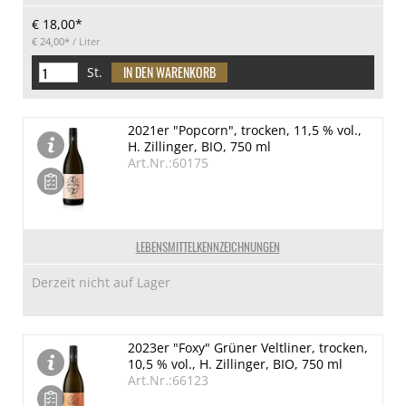
€ 18,00*
€ 24,00*
/ Liter
St.
2021er "Popcorn", trocken, 11,5 % vol.,
H. Zillinger, BIO, 750 ml
Art.Nr.:60175
LEBENSMITTELKENNZEICHNUNGEN
Derzeit nicht auf Lager
2023er "Foxy" Grüner Veltliner, trocken,
10,5 % vol., H. Zillinger, BIO, 750 ml
Art.Nr.:66123