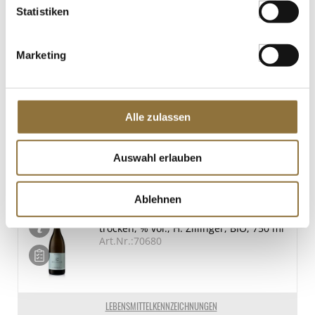
Statistiken
2025 Foxy Grüner Veltliner Weißwein,
trocken, 9,5 % vol., H. Zillinger, BIO, 750
ml
Art.Nr.:70681
Marketing
LEBENSMITTELKENNZEICHNUNGEN
Alle zulassen
€ 10,95*
€ 14,60*
/ Liter
Auswahl erlauben
St.
Ablehnen
2025 Horizont Chardonnay Weißwein,
trocken, % vol., H. Zillinger, BIO, 750 ml
Art.Nr.:70680
LEBENSMITTELKENNZEICHNUNGEN