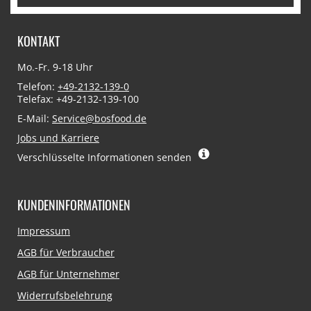
KONTAKT
Mo.-Fr. 9-18 Uhr
Telefon:
+49-2132-139-0
Telefax: +49-2132-139-100
E-Mail:
Service@bosfood.de
Jobs und Karriere
Verschlüsselte Informationen senden
KUNDENINFORMATIONEN
Navigation
Impressum
überspringen
AGB für Verbraucher
AGB für Unternehmer
Widerrufsbelehrung