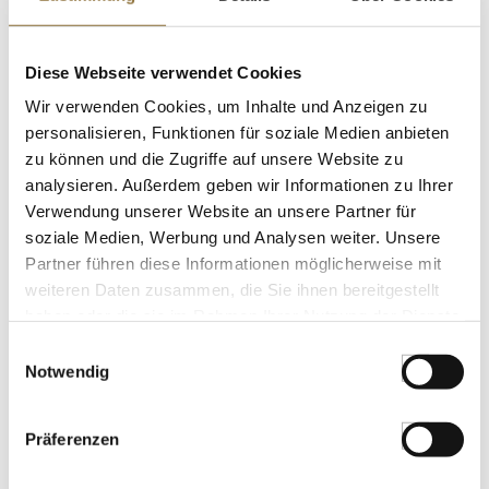
LEBENSMITTELKENNZEICHNUNGEN
Diese Webseite verwendet Cookies
€ 24,95*
€ 33,27*
/ Liter
Wir verwenden Cookies, um Inhalte und Anzeigen zu
St.
personalisieren, Funktionen für soziale Medien anbieten
zu können und die Zugriffe auf unsere Website zu
analysieren. Außerdem geben wir Informationen zu Ihrer
2025 Neuland Grüner
Verwendung unserer Website an unsere Partner für
VeltinerWeißwein, trocken, % vol., H.
soziale Medien, Werbung und Analysen weiter. Unsere
Zillinger, BIO, 750 ml
Art.Nr.:70679
Partner führen diese Informationen möglicherweise mit
weiteren Daten zusammen, die Sie ihnen bereitgestellt
haben oder die sie im Rahmen Ihrer Nutzung der Dienste
LEBENSMITTELKENNZEICHNUNGEN
gesammelt haben.
Einwilligungsauswahl
Notwendig
€ 13,00*
€ 17,33*
/ Liter
Präferenzen
St.