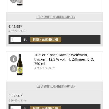
LEBENSMITTELKENNZEICHNUNGEN
€ 42,95*
€ 57,27*
/ Liter
St.
2021er "Toast Hawaii" Weißwein,
trocken, 12,5 % vol., H. Zillinger, BIO,
750 ml
Art.Nr.:63671
LEBENSMITTELKENNZEICHNUNGEN
€ 27,50*
€ 36,67*
/ Liter
St.