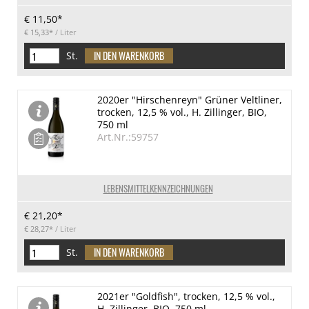
€ 11,50*
€ 15,33*
/ Liter
St.
2020er "Hirschenreyn" Grüner Veltliner,
trocken, 12,5 % vol., H. Zillinger, BIO,
750 ml
Art.Nr.:59757
LEBENSMITTELKENNZEICHNUNGEN
€ 21,20*
€ 28,27*
/ Liter
St.
2021er "Goldfish", trocken, 12,5 % vol.,
H. Zillinger, BIO, 750 ml