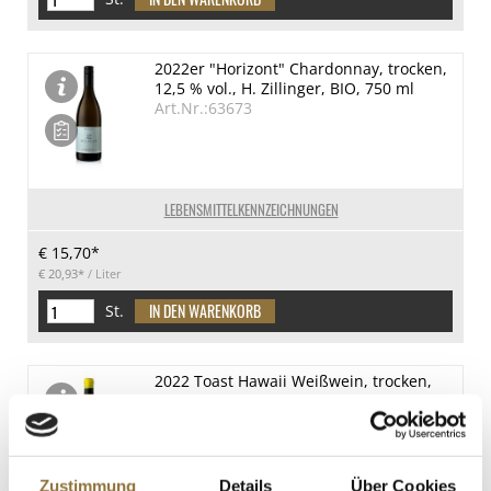
2022er "Horizont" Chardonnay, trocken,
12,5 % vol., H. Zillinger, BIO, 750 ml
Art.Nr.:63673
LEBENSMITTELKENNZEICHNUNGEN
€ 15,70*
€ 20,93*
/ Liter
St.
2022 Toast Hawaii Weißwein, trocken,
12,5 % vol., H. Zillinger, BIO, 750 ml
Art.Nr.:70678
Zustimmung
Details
Über Cookies