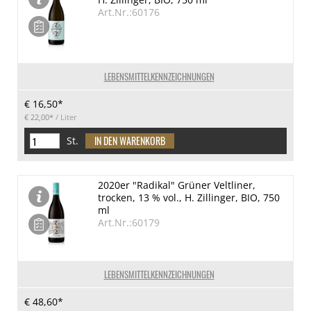
Art.Nr.:60176
LEBENSMITTELKENNZEICHNUNGEN
€ 16,50*
€ 22,00*
/ Liter
St.
2020er "Radikal" Grüner Veltliner,
trocken, 13 % vol., H. Zillinger, BIO, 750
ml
Art.Nr.:60179
LEBENSMITTELKENNZEICHNUNGEN
€ 48,60*