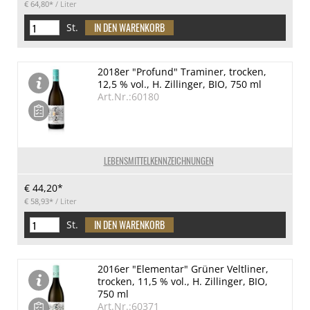
€ 64,80*
/ Liter
St.
2018er "Profund" Traminer, trocken,
12,5 % vol., H. Zillinger, BIO, 750 ml
Art.Nr.:60180
LEBENSMITTELKENNZEICHNUNGEN
€ 44,20*
€ 58,93*
/ Liter
St.
2016er "Elementar" Grüner Veltliner,
trocken, 11,5 % vol., H. Zillinger, BIO,
750 ml
Art.Nr.:60371