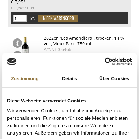
€ 7,95*
€ 10,60*
/ Liter
St.
2022er "Les Amandiers", trocken, 14 %
vol., Vieux Parc, 750 ml
Art.Nr.:66466
LEBENSMITTELKENNZEICHNUNGEN
Zustimmung
Details
Über Cookies
€ 5,90*
€ 7,87*
/ Liter
Diese Webseite verwendet Cookies
St.
Wir verwenden Cookies, um Inhalte und Anzeigen zu
personalisieren, Funktionen für soziale Medien anbieten
zu können und die Zugriffe auf unsere Website zu
2020er "Felix Tradition" Rotwein,
trocken, 14,5 % vol., St. Eugene, 750 ml
analysieren. Außerdem geben wir Informationen zu Ihrer
Art.Nr.:69358