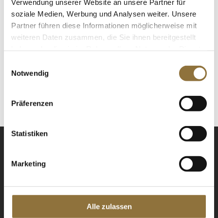
Verwendung unserer Website an unsere Partner für
soziale Medien, Werbung und Analysen weiter. Unsere
Partner führen diese Informationen möglicherweise mit
weiteren Daten zusammen, die Sie ihnen bereitgestellt
LEBENSMITTELKENNZEICHNUNGEN
haben oder die sie im Rahmen Ihrer Nutzung der Dienste
gesammelt haben.
€ 12,95*
Einwilligungsauswahl
€ 17,27*
/ Liter
Notwendig
St.
Präferenzen
Statistiken
Marketing
NEWSLETTER
Alle zulassen