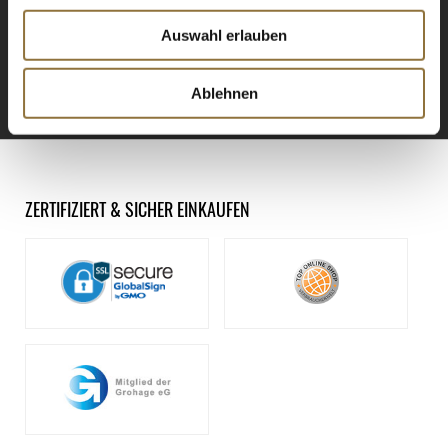
Registrieren Sie sich für
unseren Newsletter.
Auswahl erlauben
ANMELDEN
Ablehnen
ZERTIFIZIERT & SICHER EINKAUFEN