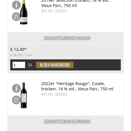
2019er Selection trocken, 14 % vol.,
Vieux Parc, 750 ml
Art.Nr.:62621
LEBENSMITTELKENNZEICHNUNGEN
€ 12,40*
€ 16,53*
/ Liter
St.
2022er "Heritage Rouge", Cuvée,
trocken, 14 % vol., Vieux Parc, 750 ml
Art.Nr.:66464
LEBENSMITTELKENNZEICHNUNGEN