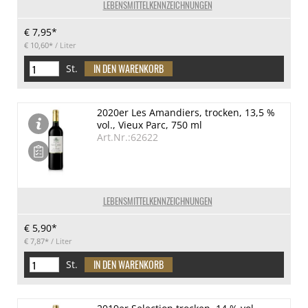
LEBENSMITTELKENNZEICHNUNGEN
€ 7,95*
€ 10,60*
/ Liter
St.
2020er Les Amandiers, trocken, 13,5 %
vol., Vieux Parc, 750 ml
Art.Nr.:62622
LEBENSMITTELKENNZEICHNUNGEN
€ 5,90*
€ 7,87*
/ Liter
St.