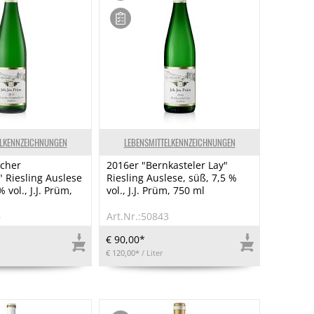
ELKENNZEICHNUNGEN
LEBENSMITTELKENNZEICHNUNGEN
acher
2016er "Bernkasteler Lay"
 Riesling Auslese
Riesling Auslese, süß, 7,5 %
 vol., J.J. Prüm,
vol., J.J. Prüm, 750 ml
6
Art.Nr.:50843
€ 90,00*
€ 120,00*
/ Liter