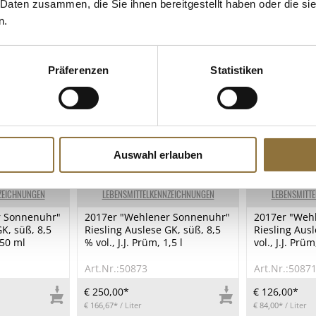
 Daten zusammen, die Sie ihnen bereitgestellt haben oder die s
n.
Präferenzen
Statistiken
Auswahl erlauben
ZEICHNUNGEN
LEBENSMITTELKENNZEICHNUNGEN
LEBENSMITT
r Sonnenuhr"
2017er "Wehlener Sonnenuhr"
2017er "Weh
K, süß, 8,5
Riesling Auslese GK, süß, 8,5
Riesling Ausl
750 ml
% vol., J.J. Prüm, 1,5 l
vol., J.J. Prüm
Art.Nr.:50873
Art.Nr.:5087
€ 250,00*
€ 126,00*
€ 166,67*
/ Liter
€ 84,00*
/ Liter