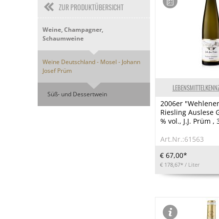
ZUR PRODUKTÜBERSICHT
Weine, Champagner,
Schaumweine
Weine Deutschland - Mosel - Johann
Josef Prüm
LEBENSMITTELKENN
Süß- und Dessertwein
2006er "Wehlene
Riesling Auslese G
% vol., J.J. Prüm ,
Art.Nr.:61563
€ 67,00*
€ 178,67*
/ Liter