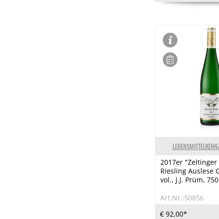
LEBENSMITTELKENN
2017er "Zeltinge
Riesling Auslese 
vol., J.J. Prüm, 75
Art.Nr.:50856
€ 92,00*