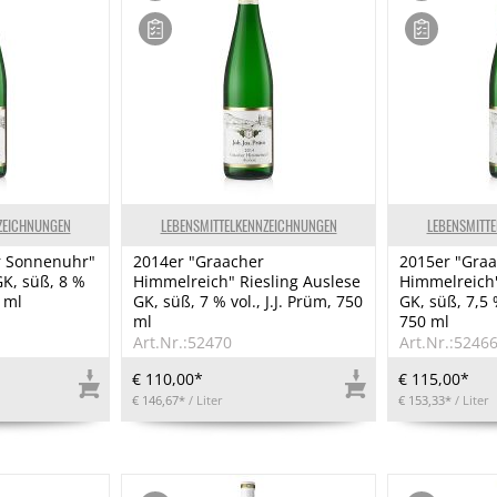
ZEICHNUNGEN
LEBENSMITTELKENNZEICHNUNGEN
LEBENSMITT
r Sonnenuhr"
2014er "Graacher
2015er "Gra
GK, süß, 8 %
Himmelreich" Riesling Auslese
Himmelreich"
0 ml
GK, süß, 7 % vol., J.J. Prüm, 750
GK, süß, 7,5 %
ml
750 ml
Art.Nr.:52470
Art.Nr.:5246
€ 110,00*
€ 115,00*
€ 146,67*
/ Liter
€ 153,33*
/ Liter