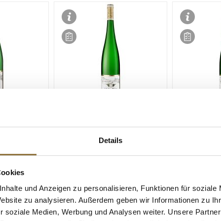
ZEICHNUNGEN
LEBENSMITTELKENNZEICHNUNGEN
LEBENSMITT
2017er "Graacher
2017er "Gra
Details
sling Auslese
Himmelreich" Riesling Auslese
Himmelreich"
J.J. Prüm, 750
GK, süß, 7 % vol., J.J. Prüm, 1,5
Auslese, süß, 
l
Prüm, 1,5 l
Cookies
Art.Nr.:50872
Art.Nr.:5087
nhalte und Anzeigen zu personalisieren, Funktionen für soziale
€ 230,00*
€ 114,00*
Website zu analysieren. Außerdem geben wir Informationen zu I
€ 153,33*
/ Liter
€ 76,00*
/ Liter
r soziale Medien, Werbung und Analysen weiter. Unsere Partner