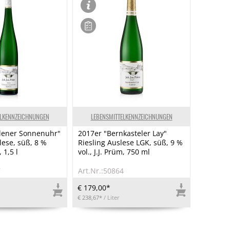
ELKENNZEICHNUNGEN
LEBENSMITTELKENNZEICHNUNGEN
lener Sonnenuhr"
2017er "Bernkasteler Lay"
lese, süß, 8 %
Riesling Auslese LGK, süß, 9 %
, 1,5 l
vol., J.J. Prüm, 750 ml
7
Art.Nr.:50864
€ 179,00*
€ 238,67*
/ Liter