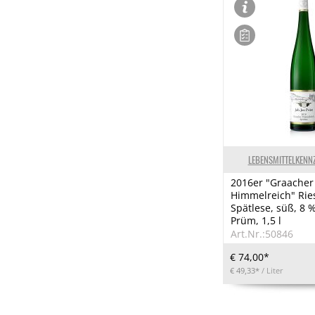
LEBENSMITTELKENN
2016er "Graacher
Himmelreich" Rie
Spätlese, süß, 8 % v
Prüm, 1,5 l
Art.Nr.:50846
€ 74,00*
€ 49,33*
/ Liter