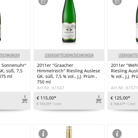
ZEICHNUNGEN
LEBENSMITTELKENNZEICHNUNGEN
LEBENSMITT
r Sonnenuhr"
2011er "Graacher
2011er "Weh
K, süß, 7,5
Himmelreich" Riesling Auslese
Riesling Ausl
 375 ml
GK, süß, 7,5 % vol., J.J. Prüm ,
% vol., J.J. P
750 ml
Art.Nr.:61567
Art.Nr.:6157
€ 115,00*
€ 125,00*
€ 153,33*
/ Liter
€ 166,67*
/ Liter