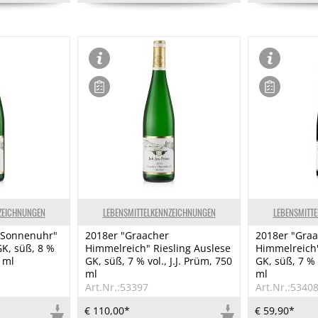
ZEICHNUNGEN
LEBENSMITTELKENNZEICHNUNGEN
LEBENSMITT
r Sonnenuhr"
2018er "Graacher
2018er "Gra
GK, süß, 8 %
Himmelreich" Riesling Auslese
Himmelreich"
0 ml
GK, süß, 7 % vol., J.J. Prüm, 750
GK, süß, 7 % v
ml
ml
Art.Nr.:53397
Art.Nr.:5340
€ 110,00*
€ 59,90*