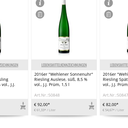
ZEICHNUNGEN
LEBENSMITTELKENNZEICHNUNGEN
LEBENSMITT
2016er "Wehlener Sonnenuhr"
2016er "Weh
sling
Riesling Auslese, süß, 8,5 %
Riesling Spät
ol., J.J.
vol., J.J. Prüm, 1,5 l
vol., J.J. Prüm
Art.Nr.:50848
Art.Nr.:5084
€ 92,00*
€ 82,00*
€ 61,33*
/ Liter
€ 54,67*
/ Liter