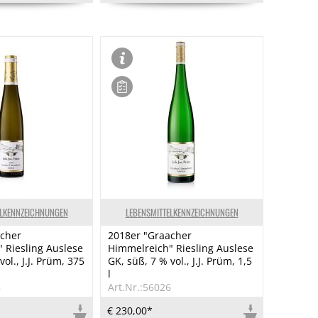
ELKENNZEICHNUNGEN
LEBENSMITTELKENNZEICHNUNGEN
acher
2018er "Graacher
 Riesling Auslese
Himmelreich" Riesling Auslese
ol., J.J. Prüm, 375
GK, süß, 7 % vol., J.J. Prüm, 1,5
l
8
Art.Nr.:56026
€ 230,00*