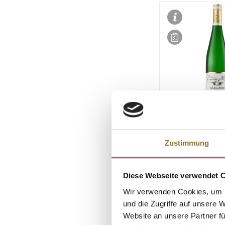
LEBENSMITTELKENN
2017er "Graacher
Zustimmung
Himmelreich" Rie
GK, süß, 7 % vol., 
ml
Diese Webseite verwendet 
Art.Nr.:50862
Wir verwenden Cookies, um I
€ 110,00*
und die Zugriffe auf unsere 
€ 146,67*
/ Liter
Website an unsere Partner fü