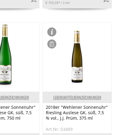
€ 153,33*
/ Liter
ELKENNZEICHNUNGEN
LEBENSMITTELKENNZEICHNUNGEN
lener Sonnenuhr"
2018er "Wehlener Sonnenuhr"
ese GK, süß, 7,5
Riesling Auslese GK, süß, 7,5
rüm, 750 ml
% vol., J.J. Prüm, 375 ml
8
Art.Nr.:53409