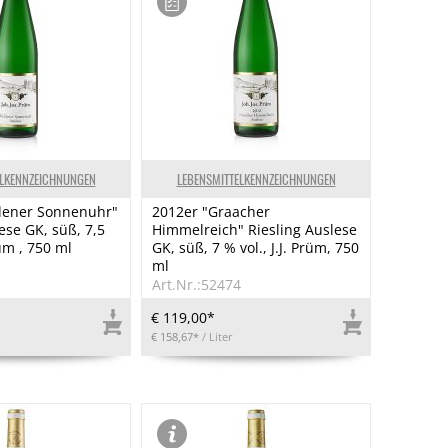
ELKENNZEICHNUNGEN
LEBENSMITTELKENNZEICHNUNGEN
lener Sonnenuhr"
2012er "Graacher
ese GK, süß, 7,5
Himmelreich" Riesling Auslese
rüm , 750 ml
GK, süß, 7 % vol., J.J. Prüm, 750
ml
1
Art.Nr.:52474
€ 119,00*
€ 158,67*
/ Liter