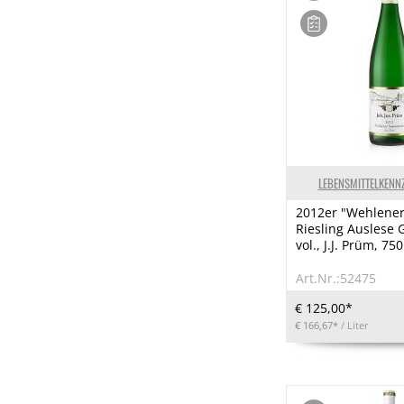
LEBENSMITTELKENN
2012er "Wehlene
Riesling Auslese 
vol., J.J. Prüm, 75
Art.Nr.:52475
€ 125,00*
€ 166,67*
/ Liter