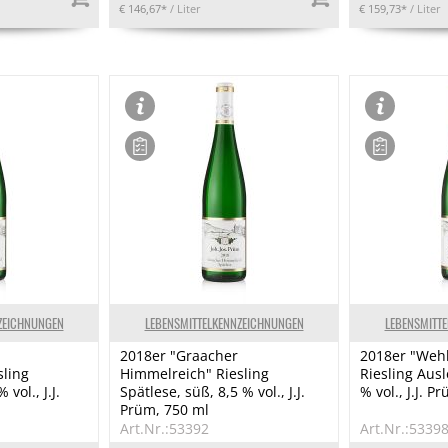
€ 146,67*
/ Liter
€ 159,73*
/ Liter
ZEICHNUNGEN
LEBENSMITTELKENNZEICHNUNGEN
LEBENSMITT
2018er "Graacher
2018er "Weh
sling
Himmelreich" Riesling
Riesling Ausl
vol., J.J.
Spätlese, süß, 8,5 % vol., J.J.
% vol., J.J. P
Prüm, 750 ml
Art.Nr.:53392
Art.Nr.:5339