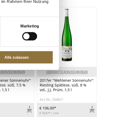
ie im Rahmen Ihrer Nutzung
Marketing
Alle zulassen
ELKENNZEICHNUNGEN
LEBENSMITTELKENNZEICHNUNGEN
lener Sonnenuhr"
2017er "Wehlener Sonnenuhr"
ese, süß, 7,5 %
Riesling Spätlese, süß, 8 %
, 1,5 l
vol., J.J. Prüm, 1,5 l
1
Art.Nr.:50867
€ 106,00*
€ 70,67*
/ Liter