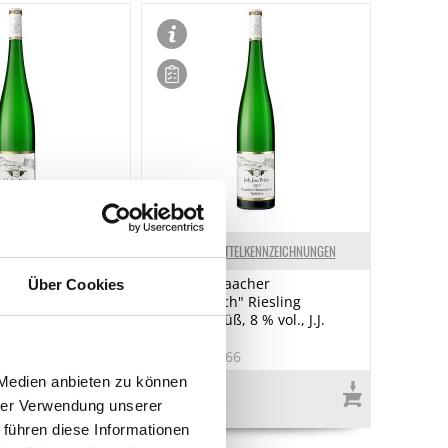
ELKENNZEICHNUNGEN
LEBENSMITTELKENNZEICHNUNGEN
acher
2017er "Graacher
Über Cookies
 Riesling
Himmelreich" Riesling
8,5 % vol., J.J.
Spätlese, süß, 8 % vol., J.J.
Prüm, 1,5 l
0
Art.Nr.:50866
 Medien anbieten zu können
€ 98,00*
hrer Verwendung unserer
€ 65,33*
/ Liter
 führen diese Informationen