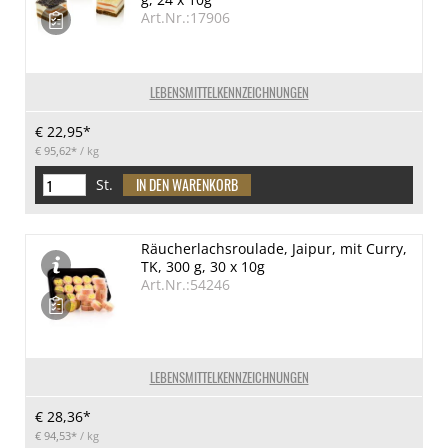
Art.Nr.:17906
LEBENSMITTELKENNZEICHNUNGEN
€ 22,95*
€ 95,62*
/ kg
St.
Räucherlachsroulade, Jaipur, mit Curry,
TK, 300 g, 30 x 10g
Art.Nr.:54246
LEBENSMITTELKENNZEICHNUNGEN
€ 28,36*
€ 94,53*
/ kg