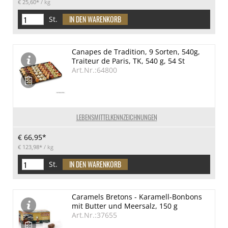
€ 25,60*
/ kg
St.
Canapes de Tradition, 9 Sorten, 540g,
Traiteur de Paris, TK, 540 g, 54 St
Art.Nr.:64800
LEBENSMITTELKENNZEICHNUNGEN
€ 66,95*
€ 123,98*
/ kg
St.
Caramels Bretons - Karamell-Bonbons
mit Butter und Meersalz, 150 g
Art.Nr.:37655