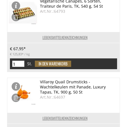
Vegetarische Canapès, 6 Sorten,
Traiteur de Paris, TK, 540 g, 54 St
Art.Nr.:64793
LEBENSMITTELKENNZEICHNUNGEN
€ 67,95*
€ 125,83*
/ kg
St.
Villaroy Quail Drumsticks -
Wachtelkeulen mit Panade, Luxury
Tapas, TK, 900 g, 50 St
Art.Nr.:64697
LEBENSMITTELKENNZEICHNUNGEN