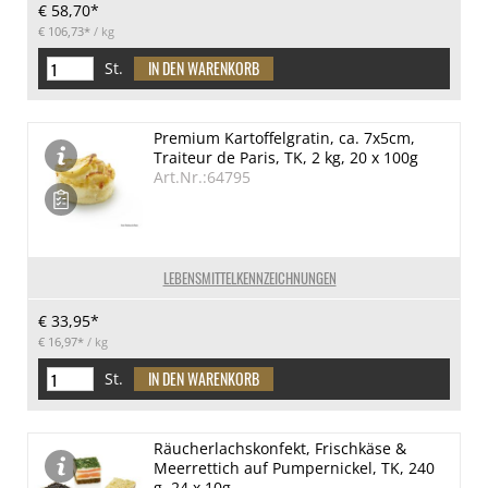
€ 58,70*
€ 106,73*
/ kg
St.
Premium Kartoffelgratin, ca. 7x5cm,
Traiteur de Paris, TK, 2 kg, 20 x 100g
Art.Nr.:64795
LEBENSMITTELKENNZEICHNUNGEN
€ 33,95*
€ 16,97*
/ kg
St.
Räucherlachskonfekt, Frischkäse &
Meerrettich auf Pumpernickel, TK, 240
g, 24 x 10g