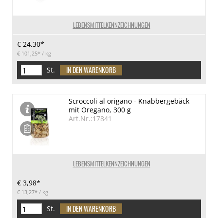
LEBENSMITTELKENNZEICHNUNGEN
€ 24,30*
€ 101,25*
/ kg
St.
Scroccoli al origano - Knabbergebäck
mit Oregano, 300 g
Art.Nr.:17841
LEBENSMITTELKENNZEICHNUNGEN
€ 3,98*
€ 13,27*
/ kg
St.