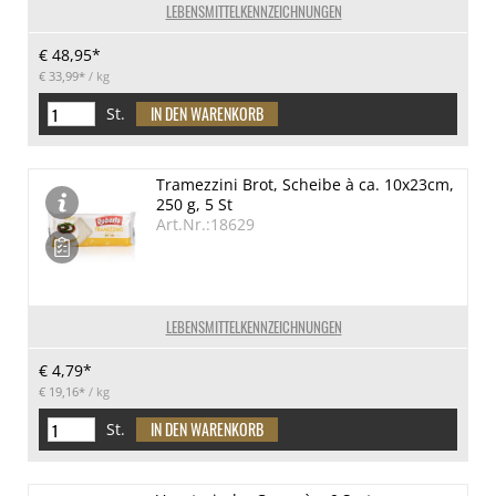
LEBENSMITTELKENNZEICHNUNGEN
€ 48,95*
€ 33,99*
/ kg
St.
Tramezzini Brot, Scheibe à ca. 10x23cm,
250 g, 5 St
Art.Nr.:18629
LEBENSMITTELKENNZEICHNUNGEN
€ 4,79*
€ 19,16*
/ kg
St.