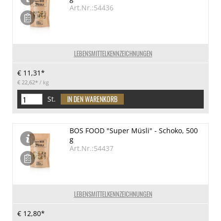
Art.Nr.:54436
LEBENSMITTELKENNZEICHNUNGEN
€ 11,31*
€ 22,62*
/ kg
St.
BOS FOOD "Super Müsli" - Schoko, 500
g
Art.Nr.:54437
LEBENSMITTELKENNZEICHNUNGEN
€ 12,80*