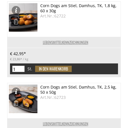
Corn Dogs am Stiel, Damhus, TK, 1,8 kg,
60 x 30g
Art.Nr.:62722
LEBENSMITTELKENNZEICHNUNGEN
€ 42,95*
€ 23,86*
/ kg
St.
Corn Dogs am Stiel, Damhus, TK, 2,5 kg,
50 x 50g
Art.Nr.:62723
LEBENSMITTELKENNZEICHNUNGEN