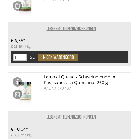
LEBENSMITTELKENNZEICHNUNGEN
€ 6,55*
€ 25,19*
/ kg
St.
Lomo al Queso - Schweinelende in
Käsesauce, La Quincana, 260 g
Art.Nr.:70737
LEBENSMITTELKENNZEICHNUNGEN
€ 10,04*
€ 38,62*
/ kg