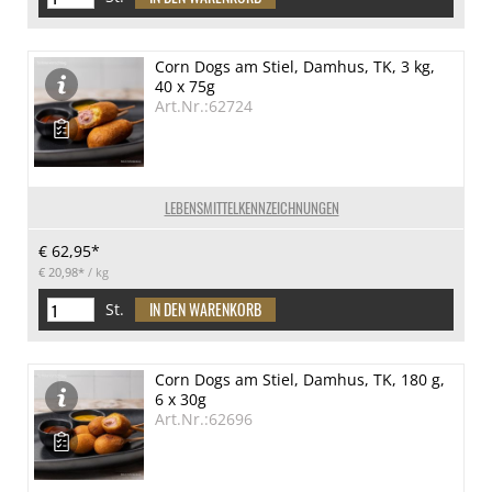
Corn Dogs am Stiel, Damhus, TK, 3 kg,
40 x 75g
Art.Nr.:62724
LEBENSMITTELKENNZEICHNUNGEN
€ 62,95*
€ 20,98*
/ kg
St.
Corn Dogs am Stiel, Damhus, TK, 180 g,
6 x 30g
Art.Nr.:62696