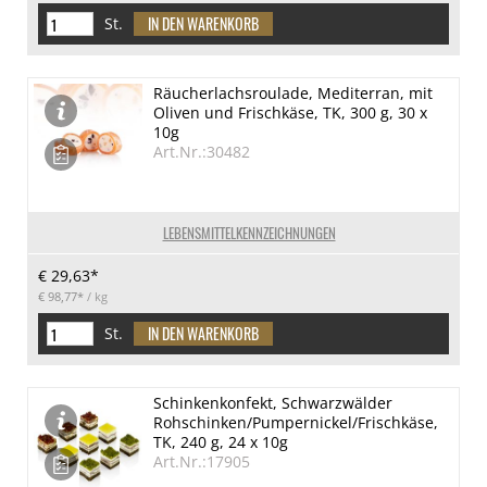
St.
Räucherlachsroulade, Mediterran, mit
Oliven und Frischkäse, TK, 300 g, 30 x
10g
Art.Nr.:30482
LEBENSMITTELKENNZEICHNUNGEN
€ 29,63*
€ 98,77*
/ kg
St.
Schinkenkonfekt, Schwarzwälder
Rohschinken/Pumpernickel/Frischkäse,
TK, 240 g, 24 x 10g
Art.Nr.:17905