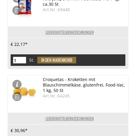
ca.30 St
Art.Nr.:69448
LEBENSMITTELKENNZEICHNUNGEN
€ 22,17*
St.
Croquetas - Kroketten mit
Blauschimmelkäse, glutenfrei, Food-Vac,
1 kg, 50 St
Art.Nr.:64245
LEBENSMITTELKENNZEICHNUNGEN
€ 30,96*