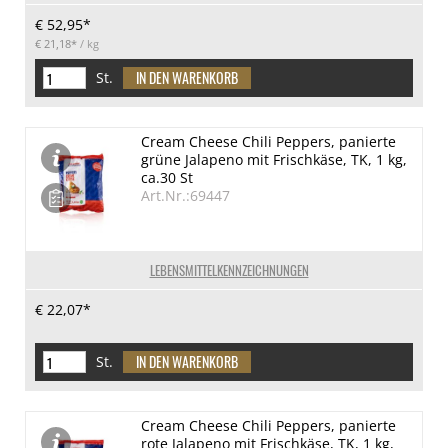
€ 52,95*
€ 21,18*
/ kg
St.
Cream Cheese Chili Peppers, panierte
grüne Jalapeno mit Frischkäse, TK, 1 kg,
ca.30 St
Art.Nr.:69447
LEBENSMITTELKENNZEICHNUNGEN
€ 22,07*
St.
Cream Cheese Chili Peppers, panierte
rote Jalapeno mit Frischkäse, TK, 1 kg,