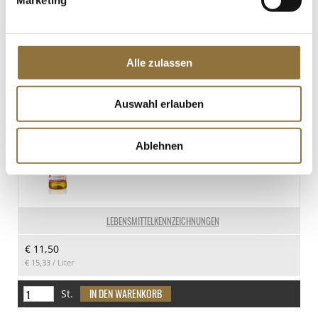
LEBENSMITTELKENNZEICHNUNGEN
€ 11,70
€ 61,58
/ kg
Alle zulassen
St.
Auswahl erlauben
Albaöl© - Rapsöl-Zubereitung, mit
Buttergeschmack, Schweden, 750 ml
Ablehnen
Art.Nr.:31382
LEBENSMITTELKENNZEICHNUNGEN
€ 11,50
€ 15,33
/ Liter
St.