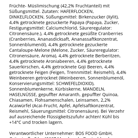
Früchte- Müslimischung (42,2% Fruchtanteil) mit
Süßungsmittel. Zutaten: HAFERFLOCKEN,
DINKELFLOCKEN, Süßungsmittel: Birkenzucker (Xylit),
4,4% getrocknete gezuckerte Papaya (Papaya, Zucker,
Festigungsmittel: Calciumchlorid, Säureregulator:
Citronensäure.), 4,4% getrocknete gesüßte Cranberries
(Cranberries, Ananasdicksaft, Ananassaftkonzentrat,
Sonnenblumenöl), 4,4% getrocknete gezuckerte
Cantaloupe-Melone (Melone, Zucker, Säureregulator:
Citronensäure, Aroma), 4,4% getrocknete Berberitzen,
4,4% getrocknete Aroniabeeren, 4,4% getrocknete
Sauerkirschen, 4,4% getrocknete Goji Beeren, 4,4%
getrocknete Feigen (Feigen, Trennmittel: Reismehl), 4,4%
Weinbeeren getrocknet (Weinbeeren, Sonnenblumenöl,
Konservierungsmittel: SCHWEFELDIOXID),
Sonnenblumenkerne, Kürbiskerne, MANDELN,
HASELNÜSSE, gepuffter Amaranth, gepuffter Quinoa,
Chiasamen, Flohsamenschalen, Leinsamen, 2,2%
Acaiwürfel (Acai-Frucht, Apfel, Apfelsaftkonzentrat,
Reismehl, Säuerungsmittel: Citronensäure). Bei Verzehr
auf ausreichende Flüssigkeitszufuhr achten! Kühl bis
+14°C und trocken lagern.
Verantwortlicher Unternehmer: BOS FOOD GmbH,