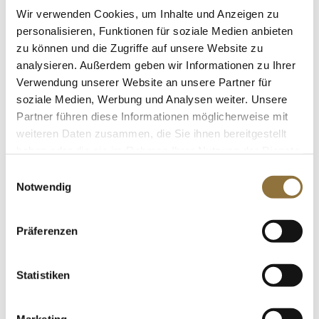
9.7 g
Spuren
St.
Wir verwenden Cookies, um Inhalte und Anzeigen zu
Salz
Milch
personalisieren, Funktionen für soziale Medien anbieten
0.11 g
Spuren
Brombeere - Fruchtaufstrich, 225 g
zu können und die Zugriffe auf unsere Website zu
Art.Nr.:27013
SO2/Sulfite
analysieren. Außerdem geben wir Informationen zu Ihrer
Enthalten
Verwendung unserer Website an unsere Partner für
soziale Medien, Werbung und Analysen weiter. Unsere
Sojabohnen
Partner führen diese Informationen möglicherweise mit
Spuren
weiteren Daten zusammen, die Sie ihnen bereitgestellt
LEBENSMITTELKENNZEICHNUNGEN
haben oder die sie im Rahmen Ihrer Nutzung der Dienste
€ 5,89
gesammelt haben.
Einwilligungsauswahl
€ 26,18
/ kg
Notwendig
St.
Präferenzen
Wiberg Chilies, geschrotet (Chiliflocken),
190 g
Art.Nr.:18545
Statistiken
Marketing