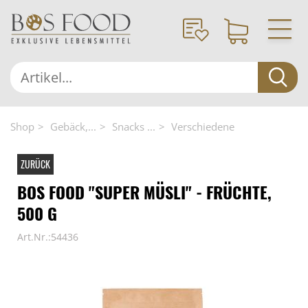
Shop
Gebäck,...
Snacks ...
Verschiedene
ZURÜCK
BOS FOOD "SUPER MÜSLI" - FRÜCHTE,
500 G
Art.Nr.:54436