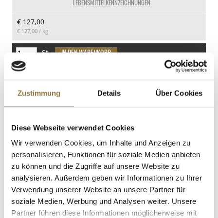
LEBENSMITTELKENNZEICHNUNGEN
Fisch
davon Zucker
€ 127,00
Spuren
0.7 g
€ 127,00
/ kg
Eiweiß
Krustentiere
3.5 g
Spuren
St.
Salz
Schalenfrüchte
0.27 g
Spuren
Entenbrust, geräuchert, einzelne
Brüste, vakuumiert, TK, ca.350 g
Lupine
Zustimmung
Details
Über Cookies
Art.Nr.:62011
Spuren
Milch
Diese Webseite verwendet Cookies
Enthalten
LEBENSMITTELKENNZEICHNUNGEN
Wir verwenden Cookies, um Inhalte und Anzeigen zu
(Knollen-)Sellerie
personalisieren, Funktionen für soziale Medien anbieten
Spuren
€ 23,08
zu können und die Zugriffe auf unsere Website zu
€ 65,95
/ kg
Senf
analysieren. Außerdem geben wir Informationen zu Ihrer
Spuren
Verwendung unserer Website an unsere Partner für
St.
Sesamsamen
soziale Medien, Werbung und Analysen weiter. Unsere
Partner führen diese Informationen möglicherweise mit
Spuren
Muscovado Zucker, dunkel, Roh-