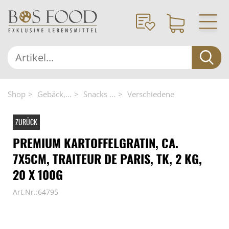
Shop
Gebäck,...
Snacks ...
Verschiedene
ZURÜCK
PREMIUM KARTOFFELGRATIN, CA.
7X5CM, TRAITEUR DE PARIS, TK, 2 KG,
20 X 100G
Art.Nr.:64795