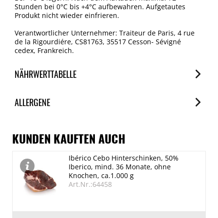
Stunden bei 0°C bis +4°C aufbewahren. Aufgetautes
Produkt nicht wieder einfrieren.
Verantwortlicher Unternehmer: Traiteur de Paris, 4 rue
de la Rigourdiére, CS81763, 35517 Cesson- Sévigné
cedex, Frankreich.
NÄHRWERTTABELLE
Nährwerte
ALLERGENE
je 100g
Brennwert
Allergene
529 kJ/126 kcal
Spuren / Enthalten
KUNDEN KAUFTEN AUCH
Fett
Glutenhaltige Getreide
Ibérico Cebo Hinterschinken, 50%
4.5 g
Spuren
Iberico, mind. 36 Monate, ohne
davon gesättigte Fettsäuren
Eier
Knochen, ca.1.000 g
Art.Nr.:64458
Enthalten
2.8 g
Kohlenhydrate
Erdnuss
16.9 g
Spuren