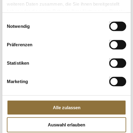
weiteren Daten zusammen, die Sie ihnen bereitgestellt
Rohrzucker, Karamell- und Malznoten,
SO2/Sulfite
Mauritius, 1 kg
haben oder die sie im Rahmen Ihrer Nutzung der Dienste
Spuren
Art.Nr.:16957
gesammelt haben.
Einwilligungsauswahl
Sojabohnen
Notwendig
Spuren
LEBENSMITTELKENNZEICHNUNGEN
Weichtiere
Präferenzen
Spuren
€ 7,70
Statistiken
St.
Marketing
Filigrano Dessert Tartelettes VEGAN,
Rund, ø83mm, H 20mm, HUG (738800),
1,589 kg, 55 St
Art.Nr.:63189
Alle zulassen
LEBENSMITTELKENNZEICHNUNGEN
Auswahl erlauben