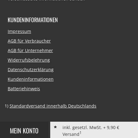
KUNDENINFORMATIONEN
Navigation
Impressum
überspringen
AGB für Verbraucher
AGB für Unternehmer
Widerrufsbelehrung
Datenschutzerklärung
Kundeninformationen
Batteriehinweis
1)
Standardversand innerhalb Deutschlands
inkl. gesetzl. MwSt. + 9,90 €
MEIN KONTO
1
Versand