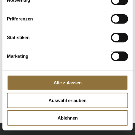
Notwendig
Produkt nur für Gastronomiekunden verfügbar.
i
St.
Präferenzen
Sous-vide Schweine Rippchen, BBQ,
Statistiken
Luxury Tapas, TK , ca.550 g
Art.Nr.:64690
Marketing
LEBENSMITTELKENNZEICHNUNGEN
Alle zulassen
€ 13,07
€ 23,77
/ kg
Auswahl erlauben
St.
Ablehnen