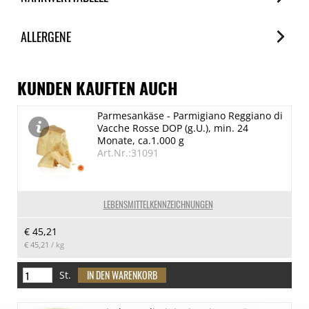
Nährwerte
ALLERGENE
je 100g
Brennwert
Allergene
1260 kJ/302 kcal
Spuren / Enthalten
KUNDEN KAUFTEN AUCH
Fett
Schalenfrüchte (Mandel)
Parmesankäse - Parmigiano Reggiano di
6.6 g
Enthalten
Vacche Rosse DOP (g.U.), min. 24
davon gesättigte Fettsäuren
Monate, ca.1.000 g
Art.Nr.:31091
0.6 g
Kohlenhydrate
49.4 g
LEBENSMITTELKENNZEICHNUNGEN
davon Zucker
€ 45,21
45.6 g
€ 45,21
/ kg
Eiweiß
5.9 g
St.
Salz