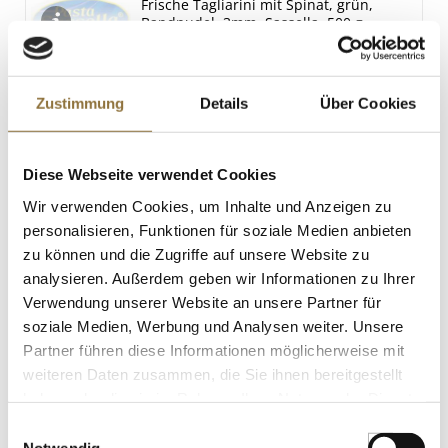
0.2 g
Frische Tagliarini mit Spinat, grün,
Bandnudel, 3mm, Sassella, 500 g
Art.Nr.:15975
Zustimmung
Details
Über Cookies
LEBENSMITTELKENNZEICHNUNGEN
€ 6,18
Diese Webseite verwendet Cookies
€ 12,36
/ kg
Wir verwenden Cookies, um Inhalte und Anzeigen zu
personalisieren, Funktionen für soziale Medien anbieten
St.
zu können und die Zugriffe auf unsere Website zu
analysieren. Außerdem geben wir Informationen zu Ihrer
Agar-Agar Pulver, 1 kg
Verwendung unserer Website an unsere Partner für
Art.Nr.:10057
soziale Medien, Werbung und Analysen weiter. Unsere
Partner führen diese Informationen möglicherweise mit
weiteren Daten zusammen, die Sie ihnen bereitgestellt
haben oder die sie im Rahmen Ihrer Nutzung der Dienste
LEBENSMITTELKENNZEICHNUNGEN
gesammelt haben.
Einwilligungsauswahl