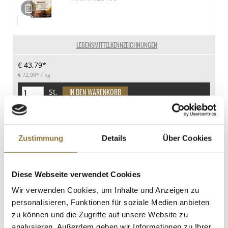
LEBENSMITTELKENNZEICHNUNGEN
€ 43,79*
€ 72,98*
/ kg
St.
Sosa Mousse Gelatine, vegan, 500 g
Art.Nr.:56050
Zustimmung
Details
Über Cookies
Diese Webseite verwendet Cookies
LEBENSMITTELKENNZEICHNUNGEN
Wir verwenden Cookies, um Inhalte und Anzeigen zu
personalisieren, Funktionen für soziale Medien anbieten
Produkt nur für Gastronomiekunden verfügbar.
i
zu können und die Zugriffe auf unsere Website zu
analysieren. Außerdem geben wir Informationen zu Ihrer