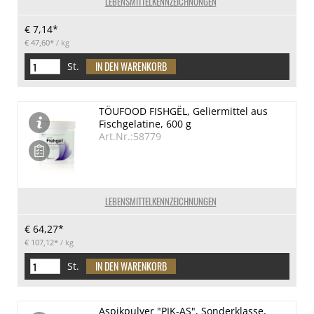
LEBENSMITTELKENNZEICHNUNGEN
€ 7,14*
€ 47,60*
/ kg
St.
TÖUFOOD FISHGËL, Geliermittel aus
Fischgelatine, 600 g
Art.Nr.:58779
LEBENSMITTELKENNZEICHNUNGEN
€ 64,27*
€ 107,12*
/ kg
St.
Aspikpulver "PIK-AS", Sonderklasse,