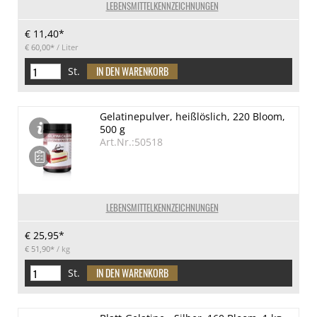
LEBENSMITTELKENNZEICHNUNGEN
€ 11,40*
€ 60,00*
/ Liter
St.
Gelatinepulver, heißlöslich, 220 Bloom,
500 g
Art.Nr.:50518
LEBENSMITTELKENNZEICHNUNGEN
€ 25,95*
€ 51,90*
/ kg
St.