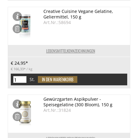
Creative Cuisine Vegane Gelatine,
Geliermittel, 150 g
Art.Nr.:58694
LEBENSMITTELKENNZEICHNUNGEN
€ 24,95*
€ 166,33*
/ kg
St.
Gewürzgarten Aspikpulver -
Speisegelatine (300 Bloom), 150 g
Art.Nr.:31824