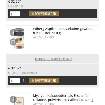
€ 32,30*
€ 40,38*
/ kg
St.
Wiberg Aspik Super, Gelatine gewürzt,
für 18 Liter, 910 g
Art.Nr.:17183
LEBENSMITTELKENNZEICHNUNGEN
€ 32,57*
€ 1,81*
/ 1l Zubereitung
St.
Mycryo - Kakaobutter, als Ersatz für
Gelatine, pulverisiert, Callebaut, 600 g
Art.Nr.:23106