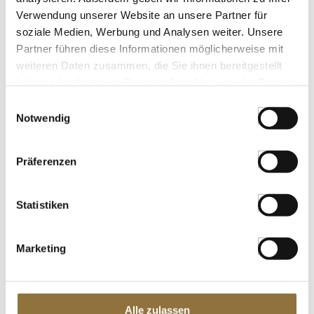
Elastic Pulver (Gelatine), 550 g
Verwendung unserer Website an unsere Partner für
Art.Nr.:53074
soziale Medien, Werbung und Analysen weiter. Unsere
Partner führen diese Informationen möglicherweise mit
weiteren Daten zusammen, die Sie ihnen bereitgestellt
haben oder die sie im Rahmen Ihrer Nutzung der Dienste
gesammelt haben.
LEBENSMITTELKENNZEICHNUNGEN
Einwilligungsauswahl
Notwendig
€ 62,98*
€ 114,51*
/ kg
Präferenzen
St.
Statistiken
Sosa Rinder Gelatine, Pulver, 750 g
Art.Nr.:65413
Marketing
LEBENSMITTELKENNZEICHNUNGEN
Alle zulassen