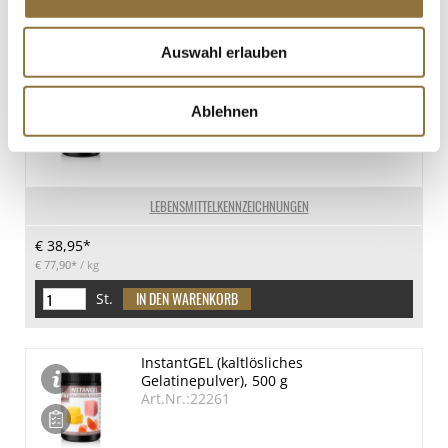
Produkt nur für Gastronomiekunden verfügbar.
i
Auswahl erlauben
Freeze Veggi-Gel, Transparente Gelatine
und frostsicher, 500 g
Ablehnen
Art.Nr.:52394
LEBENSMITTELKENNZEICHNUNGEN
€ 38,95*
€ 77,90*
/ kg
St.
InstantGEL (kaltlösliches
Gelatinepulver), 500 g
Art.Nr.:22261