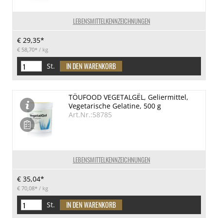
LEBENSMITTELKENNZEICHNUNGEN
€ 29,35*
€ 58,70*
/ kg
St.
TÖUFOOD VEGETALGËL, Geliermittel,
Vegetarische Gelatine, 500 g
Art.Nr.:58785
LEBENSMITTELKENNZEICHNUNGEN
€ 35,04*
€ 70,08*
/ kg
St.