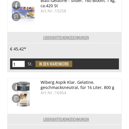
Blatt-Gelatine - Silber, 160 Bloom, 1 kg,
ca.420 St
Art.Nr.:10258
LEBENSMITTELKENNZEICHNUNGEN
€ 45,42*
St.
Wiberg Aspik Klar, Gelatine,
geschmacksneutral, für 16 Liter, 800 g
Art.Nr.:16964
LEBENSMITTELKENNZEICHNUNGEN