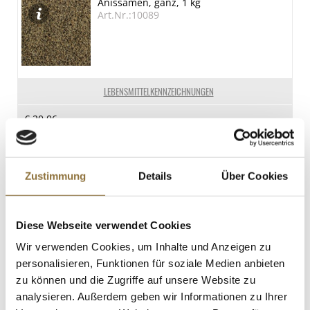
Anissamen, ganz, 1 kg
Spuren
Art.Nr.:10089
Eier
Spuren
Erdnuss
Spuren
LEBENSMITTELKENNZEICHNUNGEN
Schalenfrüchte
€ 20,06
Spuren
Milch
Spuren
St.
Zustimmung
Details
Über Cookies
Sojabohnen
Spuren
Kokoscreme-Pulver, 1 kg
Art.Nr.:14954
Diese Webseite verwendet Cookies
Wir verwenden Cookies, um Inhalte und Anzeigen zu
personalisieren, Funktionen für soziale Medien anbieten
zu können und die Zugriffe auf unsere Website zu
LEBENSMITTELKENNZEICHNUNGEN
analysieren. Außerdem geben wir Informationen zu Ihrer