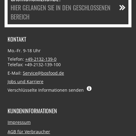
HIER GELANGEN SIE IN DEN GESCHLOSSENEN
BEREICH
KONTAKT
Mo.-Fr. 9-18 Uhr
Telefon:
+49-2132-139-0
Telefax: +49-2132-139-100
E-Mail:
Service@bosfood.de
Jobs und Karriere
Verschlüsselte Informationen senden
KUNDENINFORMATIONEN
Navigation
Impressum
überspringen
AGB für Verbraucher