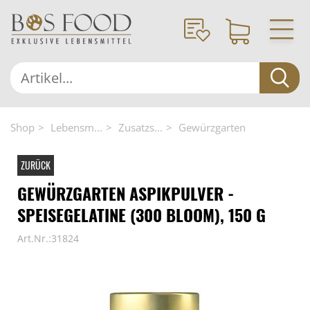
Shop
Lebensm...
Zusatzs...
Gewürzgarten
ZURÜCK
GEWÜRZGARTEN ASPIKPULVER -
SPEISEGELATINE (300 BLOOM), 150 G
Art.Nr.:31824