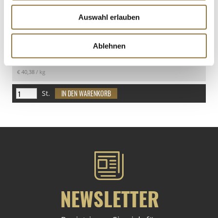
Auswahl erlauben
LEBENSMITTELKENNZEICHNUNGEN
Ablehnen
€ 32,30
€ 40,38
/ kg
St.
NEWSLETTER