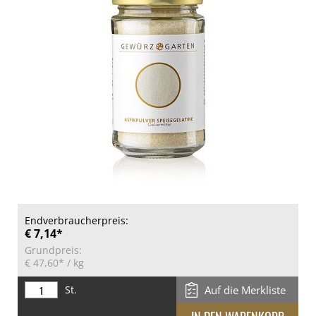
Endverbraucherpreis:
€ 7,14*
Grundpreis:
€ 47,60*
/ kg
St.
Auf die Merkliste