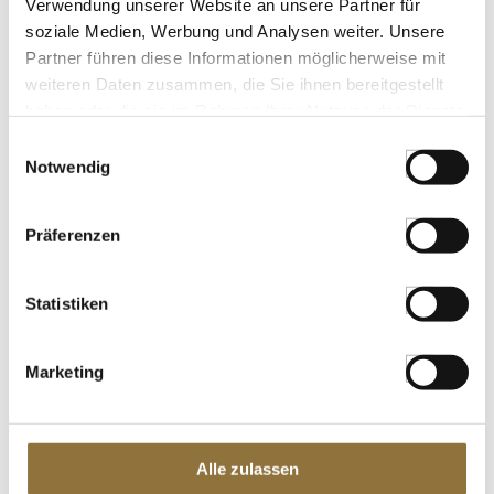
Verwendung unserer Website an unsere Partner für
€ 34,04
soziale Medien, Werbung und Analysen weiter. Unsere
Partner führen diese Informationen möglicherweise mit
St.
weiteren Daten zusammen, die Sie ihnen bereitgestellt
haben oder die sie im Rahmen Ihrer Nutzung der Dienste
Schwarzer Natur-Rundkornreis,
gesammelt haben.
Einwilligungsauswahl
Piemont, bestens für Risotto geeignet,
Notwendig
500 g
Art.Nr.:15497
Präferenzen
LEBENSMITTELKENNZEICHNUNGEN
Statistiken
€ 5,81
€ 11,62
/ kg
Marketing
St.
Wiberg Aspik Klar, Gelatine,
Alle zulassen
geschmacksneutral, für 16 Liter, 800 g
Art.Nr.:16964