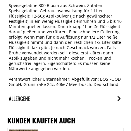
Speisegelatine 300 Bloom aus Schwein. Zutaten:
Speisegelatine. Gebrauchsanweisung für 1 Liter
Flüssigkeit: 12-50g Aspikpulver (je nach gewünschter
Festigkeit) in ein wenig Flüssigkeit einrühren und 5 bis 10
Minuten quellen lassen. Dann knapp 1l heiße Flüssigkeit
darauf gießen und verrühren. Eine schnellere Gelierung
erfolgt, wenn man für die Auflösung nur 1/2 Liter heiße
Flüssigkeit nimmt und dann den restlichen 1/2 Liter kalte
Flüssigkeit dazu gibt. Je nach Geschmack würzen. Falls
Brühe verwendet werden soll, diese erst klären dann
Aspik zugeben und nicht mehr kochen. Trocken und
geruchsfrei lagern. Eigenschaften: Es müssen keine
Nährwerte angegeben werden.
Verantwortlicher Unternehmer: Abgefüllt von: BOS FOOD
GmbH, Grünstraße 24c, 40667 Meerbusch, Deutschland.
ALLERGENE
Allergene
Spuren / Enthalten
KUNDEN KAUFTEN AUCH
Glutenhaltige Getreide