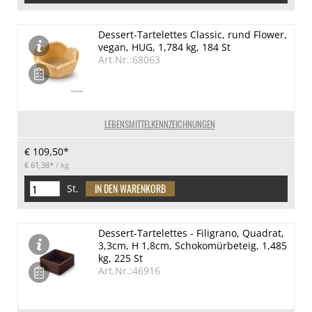
Dessert-Tartelettes Classic, rund Flower,
vegan, HUG, 1,784 kg, 184 St
Art.Nr.:68063
LEBENSMITTELKENNZEICHNUNGEN
€ 109,50*
€ 61,38*
/ kg
St.
Dessert-Tartelettes - Filigrano, Quadrat,
3,3cm, H 1,8cm, Schokomürbeteig, 1,485
kg, 225 St
Art.Nr.:46916