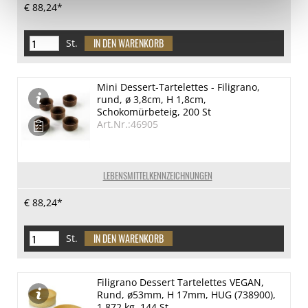
€ 88,24*
St.
Mini Dessert-Tartelettes - Filigrano,
rund, ø 3,8cm, H 1,8cm,
Schokomürbeteig, 200 St
Art.Nr.:46905
LEBENSMITTELKENNZEICHNUNGEN
€ 88,24*
St.
Filigrano Dessert Tartelettes VEGAN,
Rund, ø53mm, H 17mm, HUG (738900),
1,872 kg, 144 St