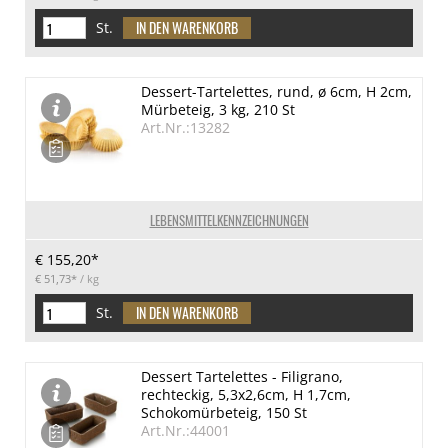
St.
Dessert-Tartelettes, rund, ø 6cm, H 2cm,
Mürbeteig, 3 kg, 210 St
Art.Nr.:13282
LEBENSMITTELKENNZEICHNUNGEN
€ 155,20*
€ 51,73*
/ kg
St.
Dessert Tartelettes - Filigrano,
rechteckig, 5,3x2,6cm, H 1,7cm,
Schokomürbeteig, 150 St
Art.Nr.:44001