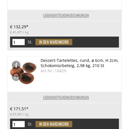
LEBENSMITTELKENNZEICHNUNGEN
€ 132,29*
€ 41,47*
/ kg
St.
Dessert-Tartelettes, rund, ø 6cm, H 2cm,
Schokomürbeteig, 2,98 kg, 210 St
Art.Nr.:18429
LEBENSMITTELKENNZEICHNUNGEN
€ 171,51*
€ 57,55*
/ kg
St.