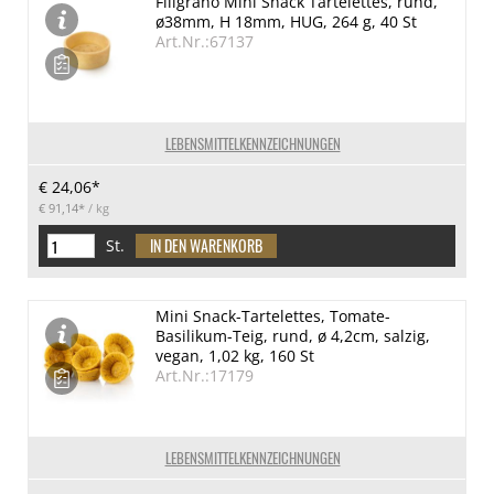
Filigrano Mini Snack Tartelettes, rund,
ø38mm, H 18mm, HUG, 264 g, 40 St
Art.Nr.:67137
LEBENSMITTELKENNZEICHNUNGEN
€ 24,06*
€ 91,14*
/ kg
St.
Mini Snack-Tartelettes, Tomate-
Basilikum-Teig, rund, ø 4,2cm, salzig,
vegan, 1,02 kg, 160 St
Art.Nr.:17179
LEBENSMITTELKENNZEICHNUNGEN