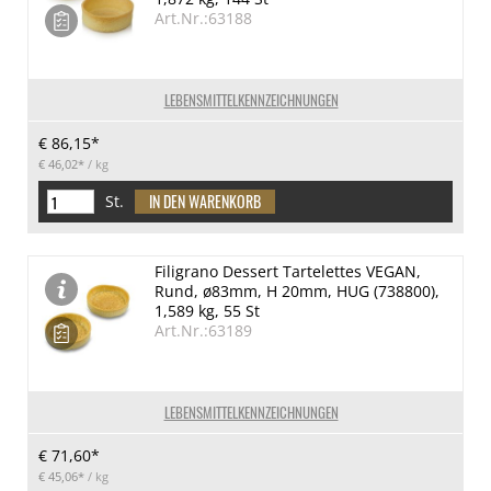
Art.Nr.:63188
LEBENSMITTELKENNZEICHNUNGEN
€ 86,15*
€ 46,02*
/ kg
St.
Filigrano Dessert Tartelettes VEGAN,
Rund, ø83mm, H 20mm, HUG (738800),
1,589 kg, 55 St
Art.Nr.:63189
LEBENSMITTELKENNZEICHNUNGEN
€ 71,60*
€ 45,06*
/ kg