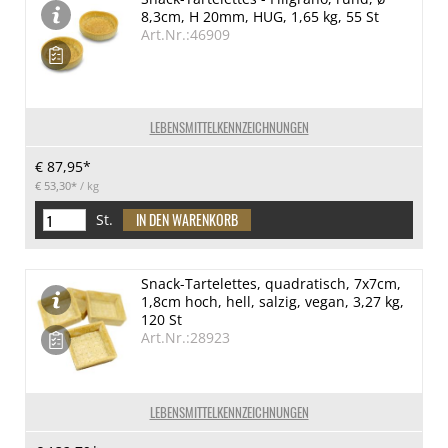
8,3cm, H 20mm, HUG, 1,65 kg, 55 St
Art.Nr.:46909
LEBENSMITTELKENNZEICHNUNGEN
€ 87,95*
€ 53,30*
/ kg
St.
Snack-Tartelettes, quadratisch, 7x7cm,
1,8cm hoch, hell, salzig, vegan, 3,27 kg,
120 St
Art.Nr.:28923
LEBENSMITTELKENNZEICHNUNGEN