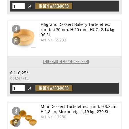
St.
Filigrano Dessert Bakery Tartelettes,
rund, ø 70mm, H 20 mm, HUG, 2,14 kg,
96 St
Art.Nr.:69233
LEBENSMITTELKENNZEICHNUNGEN
€ 110,25*
€ 51,52*
/ kg
St.
Mini Dessert-Tartelettes, rund, ø 3,8cm,
H 1,8cm, Mürbeteig, 1,19 kg, 270 St
Art.Nr.:13280