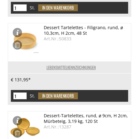
St.
Dessert Tartelettes - Filigrano, rund, ø
10,3cm, H 2cm, 48 St
Art.Nr.:50833
LEBENSMITTELKENNZEICHNUNGEN
€ 131,95*
St.
Dessert-Tartelettes, rund, ø 9cm, H 2cm,
Mürbeteig, 3,19 kg, 120 St
Art.Nr.:13287