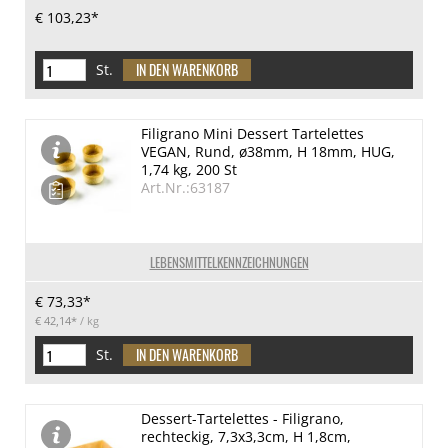
€ 103,23*
St.
Filigrano Mini Dessert Tartelettes
VEGAN, Rund, ø38mm, H 18mm, HUG,
1,74 kg, 200 St
Art.Nr.:63187
LEBENSMITTELKENNZEICHNUNGEN
€ 73,33*
€ 42,14*
/ kg
St.
Dessert-Tartelettes - Filigrano,
rechteckig, 7,3x3,3cm, H 1,8cm,