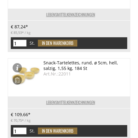
LEBENSMITTELKENNZEICHNUNGEN
€ 87,24*
€ 85,53*
/ kg
St.
Snack-Tartelettes, rund, ø 5cm, hell,
salzig, 1,55 kg, 184 St
Art.Nr.:22011
LEBENSMITTELKENNZEICHNUNGEN
€ 109,66*
€ 70,75*
/ kg
St.