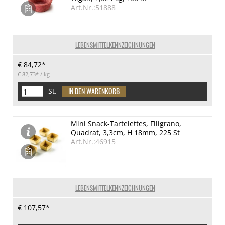
Art.Nr.:51888
LEBENSMITTELKENNZEICHNUNGEN
€ 84,72*
€ 82,73*
/ kg
St.
Mini Snack-Tartelettes, Filigrano,
Quadrat, 3,3cm, H 18mm, 225 St
Art.Nr.:46915
LEBENSMITTELKENNZEICHNUNGEN
€ 107,57*