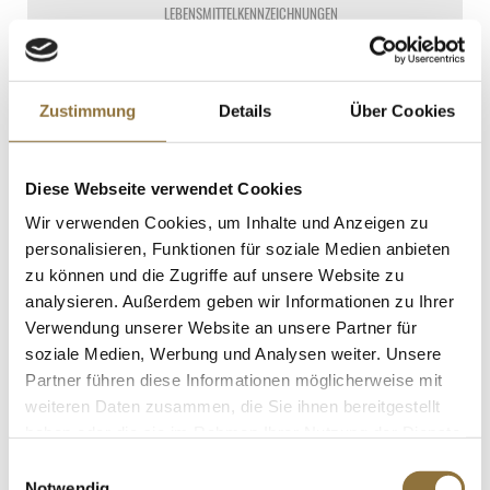
LEBENSMITTELKENNZEICHNUNGEN
€ 22,62*
€ 80,79*
/ kg
Zustimmung
Details
Über Cookies
St.
Filigrano Mini Choco Dessert
Diese Webseite verwendet Cookies
Tartelettes, rund, ø38mm, H 18mm,
Wir verwenden Cookies, um Inhalte und Anzeigen zu
HUG, 268 g, 40 St
Art.Nr.:67139
personalisieren, Funktionen für soziale Medien anbieten
zu können und die Zugriffe auf unsere Website zu
analysieren. Außerdem geben wir Informationen zu Ihrer
LEBENSMITTELKENNZEICHNUNGEN
Verwendung unserer Website an unsere Partner für
soziale Medien, Werbung und Analysen weiter. Unsere
€ 22,16*
Partner führen diese Informationen möglicherweise mit
€ 82,69*
/ kg
weiteren Daten zusammen, die Sie ihnen bereitgestellt
St.
haben oder die sie im Rahmen Ihrer Nutzung der Dienste
gesammelt haben.
Einwilligungsauswahl
Notwendig