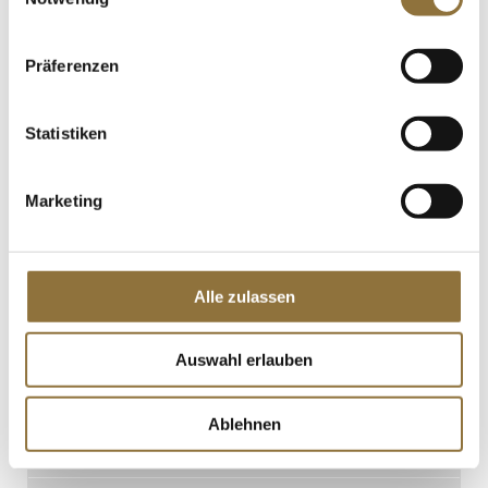
Filigrano Choco Dessert Tartelettes,
rund, ø70mm, H 20mm, HUG, 2,217 kg,
96 St
Art.Nr.:59030
Präferenzen
Statistiken
LEBENSMITTELKENNZEICHNUNGEN
€ 110,25*
Marketing
€ 49,73*
/ kg
St.
Alle zulassen
Mini Dessert-Tartelettes - Filigrano,
rund, ø 3,8cm, H 1,8cm, Mürbeteig, 200
St
Auswahl erlauben
Art.Nr.:46903
Ablehnen
LEBENSMITTELKENNZEICHNUNGEN