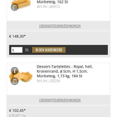
Mürbeteig, 162 St
Art.Nr.:46912
LEBENSMITTELKENNZEICHNUNGEN
€ 148,30*
St.
Dessert-Tartelettes - Royal, hell,
Kronenrand, ø 5cm, H 1,5cm,
Mürbeteig, 1,73 kg, 184 St
Art.Nr.:20236
LEBENSMITTELKENNZEICHNUNGEN
€ 102,45*
€ 59,22*
/ kg