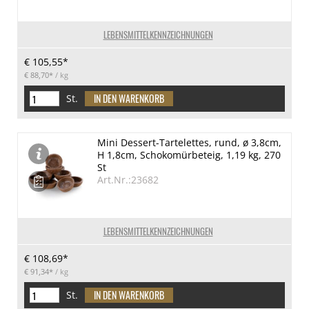
LEBENSMITTELKENNZEICHNUNGEN
€ 105,55*
€ 88,70*
/ kg
St.
Mini Dessert-Tartelettes, rund, ø 3,8cm,
H 1,8cm, Schokomürbeteig, 1,19 kg, 270
St
Art.Nr.:23682
LEBENSMITTELKENNZEICHNUNGEN
€ 108,69*
€ 91,34*
/ kg
St.