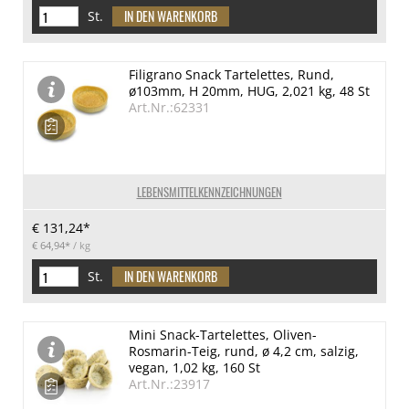
St.
Filigrano Snack Tartelettes, Rund,
ø103mm, H 20mm, HUG, 2,021 kg, 48 St
Art.Nr.:62331
LEBENSMITTELKENNZEICHNUNGEN
€ 131,24*
€ 64,94*
/ kg
St.
Mini Snack-Tartelettes, Oliven-
Rosmarin-Teig, rund, ø 4,2 cm, salzig,
vegan, 1,02 kg, 160 St
Art.Nr.:23917