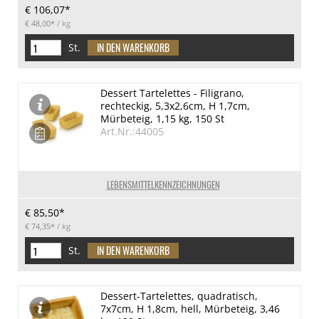
€ 106,07*
€ 48,00*
/ kg
St.
Dessert Tartelettes - Filigrano,
rechteckig, 5,3x2,6cm, H 1,7cm,
Mürbeteig, 1,15 kg, 150 St
Art.Nr.:44005
LEBENSMITTELKENNZEICHNUNGEN
€ 85,50*
€ 74,35*
/ kg
St.
Dessert-Tartelettes, quadratisch,
7x7cm, H 1,8cm, hell, Mürbeteig, 3,46