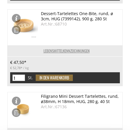
Dessert-Tartelettes One-Bite, rund, ø
3cm, HUG (7399142), 900 g, 280 St
Art.Nr.:68710
LEBENSMITTELKENNZEICHNUNGEN
€ 47,50*
€ 52,78*
/ kg
St.
Filigrano Mini Dessert Tartelettes, rund,
ø38mm, H 18mm, HUG, 280 g, 40 St
Art.Nr.:67136