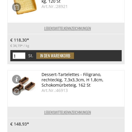
kg, 120 St
Art.Nr.:28921
LEBENSMITTELKENNZEICHNUNGEN
€ 118,30*
€ 34,19*
/ kg
St.
Dessert-Tartelettes - Filigrano,
rechteckig, 7,3x3,3cm, H 1,8cm,
Schokomürbeteig, 162 St
Art.Nr.:46913
LEBENSMITTELKENNZEICHNUNGEN
€ 148,93*