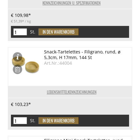
KENNZEICHNUNGEN U. SPEZIFIKATIONEN
€ 109,98*
€ 51,39*
/ kg
St.
Snack-Tartelettes - Filigrano, rund, ø
5,3cm, H 17mm, 144 St
Art.Nr.:44004
LEBENSMITTELKENNZEICHNUNGEN
€ 103,23*
St.