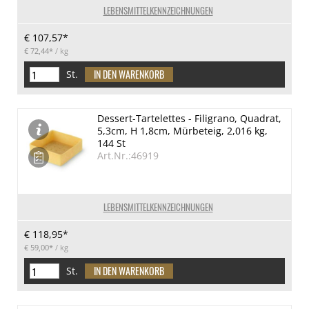
LEBENSMITTELKENNZEICHNUNGEN
€ 107,57*
€ 72,44*
/ kg
St.
Dessert-Tartelettes - Filigrano, Quadrat,
5,3cm, H 1,8cm, Mürbeteig, 2,016 kg,
144 St
Art.Nr.:46919
LEBENSMITTELKENNZEICHNUNGEN
€ 118,95*
€ 59,00*
/ kg
St.