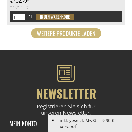
€ 132,79*
€ 40,61*
/ kg
St.
WEITERE PRODUKTE LADEN
NEWSLETTER
Registrieren Sie sich für
unseren Newsletter.
inkl. gesetzl. MwSt. + 9,90 €
MEIN KONTO
1
Versand
ANMELDEN