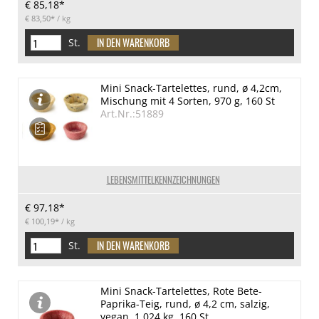
€ 85,18*
€ 83,50*
/ kg
St.
Mini Snack-Tartelettes, rund, ø 4,2cm,
Mischung mit 4 Sorten, 970 g, 160 St
Art.Nr.:51889
LEBENSMITTELKENNZEICHNUNGEN
€ 97,18*
€ 100,19*
/ kg
St.
Mini Snack-Tartelettes, Rote Bete-
Paprika-Teig, rund, ø 4,2 cm, salzig,
vegan, 1,024 kg, 160 St