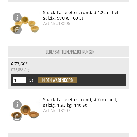
Snack-Tartelettes, rund, ø 4,2cm, hell,
salzig, 970 g, 160 St
Art.Nr.:13296
LEBENSMITTELKENNZEICHNUNGEN
€ 73,60*
€ 75,88*
/ kg
St.
Snack-Tartelettes, rund, ø 7cm, hell,
salzig, 1,93 kg, 140 St
Art.Nr.:13297