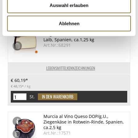
Auswahl erlauben
St.
Ablehnen
Murcia al Vino Queso DOP/g.U.,
Ziegenkäse in Rotwein-Rinde, halber
Laib, Spanien, ca.1,25 kg
Art.Nr.:68291
LEBENSMITTELKENNZEICHNUNGEN
€ 60,19*
€ 48,15*
/ kg
St.
Murcia al Vino Queso DOP/g.U.,
Ziegenkäse in Rotwein-Rinde, Spanien,
ca.2,5 kg
Art.Nr.:17571