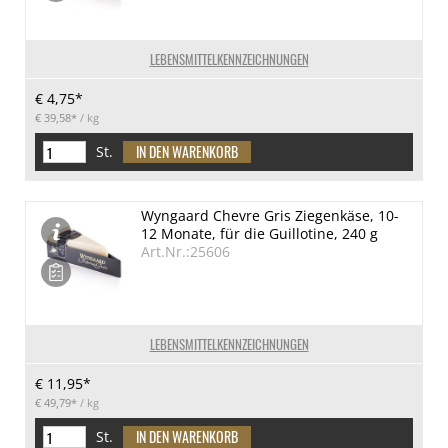
LEBENSMITTELKENNZEICHNUNGEN
€ 4,75*
€ 39,58*
/ kg
St.
Wyngaard Chevre Gris Ziegenkäse, 10-
12 Monate, für die Guillotine, 240 g
Art.Nr.:25606
LEBENSMITTELKENNZEICHNUNGEN
€ 11,95*
€ 49,79*
/ kg
St.