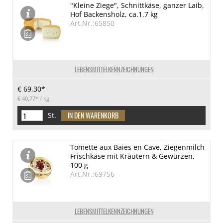
"Kleine Ziege", Schnittkäse, ganzer Laib,
Hof Backensholz, ca.1,7 kg
Art.Nr.:65850
LEBENSMITTELKENNZEICHNUNGEN
€ 69,30*
€ 40,77*
/ kg
St.
Tomette aux Baies en Cave, Ziegenmilch
Frischkäse mit Kräutern & Gewürzen,
100 g
Art.Nr.:69756
LEBENSMITTELKENNZEICHNUNGEN