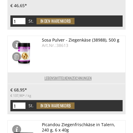
€ 46,65*
St.
Sosa Pulver - Ziegenkäse (38988), 500 g
Art.Nr.:38613
LEBENSMITTELKENNZEICHNUNGEN
€ 68,95*
€ 137,90*
/ kg
St.
Picandou Ziegenfrischkäse in Talern,
240 g, 6 x 40g