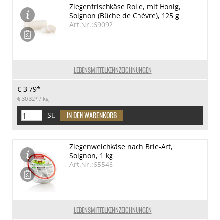
Ziegenfrischkäse Rolle, mit Honig,
Soignon (Bûche de Chèvre), 125 g
Art.Nr.:69092
LEBENSMITTELKENNZEICHNUNGEN
€ 3,79*
€ 30,32*
/ kg
St.
Ziegenweichkäse nach Brie-Art,
Soignon, 1 kg
Art.Nr.:65546
LEBENSMITTELKENNZEICHNUNGEN