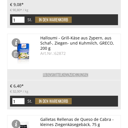
€ 9,08*
€ 90,80*
/ kg
St.
Halloumi - Grill-Käse aus Zypern, aus
Schaf-, Ziegen- und Kuhmilch, GRECO,
200 g
Art.Nr.:62872
LEBENSMITTELKENNZEICHNUNGEN
€ 6,40*
€ 32,00*
/ kg
St.
Galletas Rellenas de Queso de Cabra -
kleines Ziegenkäsegebäck, 75 g