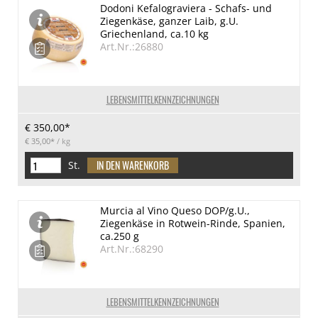
Dodoni Kefalograviera - Schafs- und
Ziegenkäse, ganzer Laib, g.U.
Griechenland, ca.10 kg
Art.Nr.:26880
LEBENSMITTELKENNZEICHNUNGEN
€ 350,00*
€ 35,00*
/ kg
St.
Murcia al Vino Queso DOP/g.U.,
Ziegenkäse in Rotwein-Rinde, Spanien,
ca.250 g
Art.Nr.:68290
LEBENSMITTELKENNZEICHNUNGEN