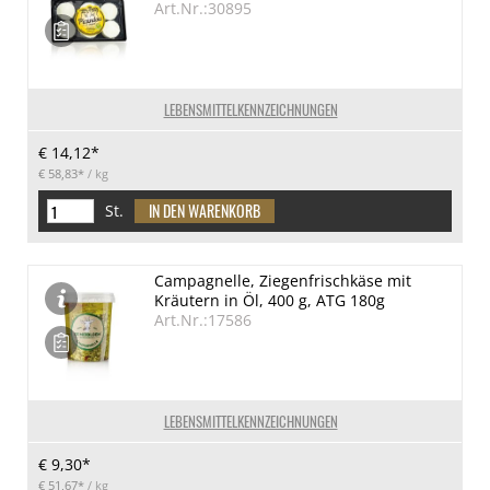
Art.Nr.:30895
LEBENSMITTELKENNZEICHNUNGEN
€ 14,12*
€ 58,83*
/ kg
St.
Campagnelle, Ziegenfrischkäse mit
Kräutern in Öl, 400 g, ATG 180g
Art.Nr.:17586
LEBENSMITTELKENNZEICHNUNGEN
€ 9,30*
€ 51,67*
/ kg