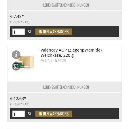
LEBENSMITTELKENNZEICHNUNGEN
€ 7,48*
€ 29,92*
/ kg
St.
Valencay AOP (Ziegenpyramide),
Weichkäse, 220 g
Art.Nr.:67029
LEBENSMITTELKENNZEICHNUNGEN
€ 12,63*
€ 57,41*
/ kg
St.