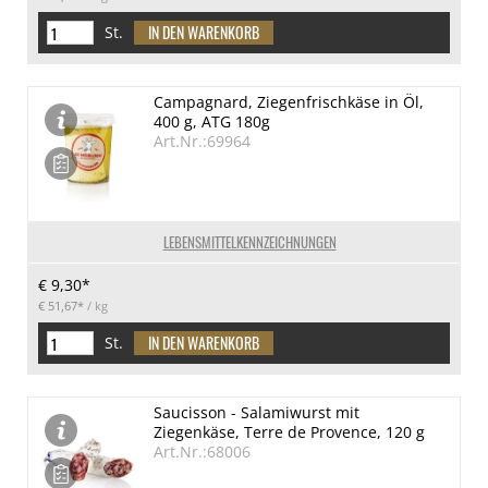
St.
Campagnard, Ziegenfrischkäse in Öl,
400 g, ATG 180g
Art.Nr.:69964
LEBENSMITTELKENNZEICHNUNGEN
€ 9,30*
€ 51,67*
/ kg
St.
Saucisson - Salamiwurst mit
Ziegenkäse, Terre de Provence, 120 g
Art.Nr.:68006