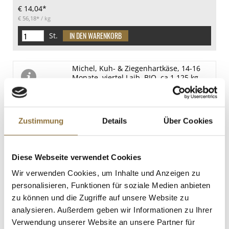
€ 14,04*
€ 56,18*
/ kg
St.
Michel, Kuh- & Ziegenhartkäse, 14-16
Monate, viertel Laib, BIO, ca.1,125 kg
Art.Nr.:68266
Zustimmung
Details
Über Cookies
LEBENSMITTELKENNZEICHNUNGEN
€ 50,44*
Diese Webseite verwendet Cookies
€ 44,83*
/ kg
Wir verwenden Cookies, um Inhalte und Anzeigen zu
St.
personalisieren, Funktionen für soziale Medien anbieten
zu können und die Zugriffe auf unsere Website zu
analysieren. Außerdem geben wir Informationen zu Ihrer
Michel, Kuh- & Ziegenhartkäse, 14-16
Verwendung unserer Website an unsere Partner für
Monate, halber Laib, BIO, ca.2,25 kg