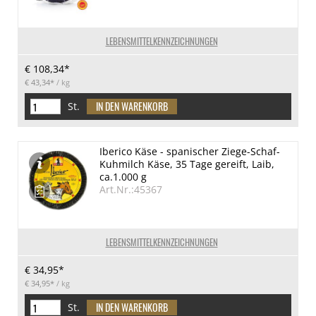
LEBENSMITTELKENNZEICHNUNGEN
€ 108,34*
€ 43,34*
/ kg
St.
Iberico Käse - spanischer Ziege-Schaf-
Kuhmilch Käse, 35 Tage gereift, Laib,
ca.1.000 g
Art.Nr.:45367
LEBENSMITTELKENNZEICHNUNGEN
€ 34,95*
€ 34,95*
/ kg
St.