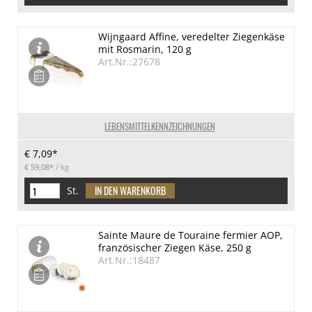
Wijngaard Affine, veredelter Ziegenkäse
mit Rosmarin, 120 g
Art.Nr.:27678
LEBENSMITTELKENNZEICHNUNGEN
€ 7,09*
€ 59,08*
/ kg
St.
Sainte Maure de Touraine fermier AOP,
französischer Ziegen Käse, 250 g
Art.Nr.:18487