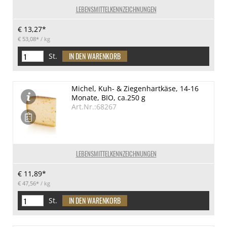
LEBENSMITTELKENNZEICHNUNGEN
€ 13,27*
€ 53,08*
/ kg
St.
Michel, Kuh- & Ziegenhartkäse, 14-16
Monate, BIO, ca.250 g
Art.Nr.:68267
LEBENSMITTELKENNZEICHNUNGEN
€ 11,89*
€ 47,56*
/ kg
St.