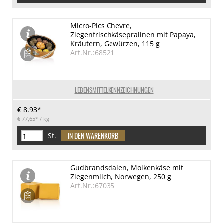
Micro-Pics Chevre,
Ziegenfrischkäsepralinen mit Papaya,
Kräutern, Gewürzen, 115 g
Art.Nr.:68521
LEBENSMITTELKENNZEICHNUNGEN
€ 8,93*
€ 77,65*
/ kg
St.
Gudbrandsdalen, Molkenkäse mit
Ziegenmilch, Norwegen, 250 g
Art.Nr.:67035