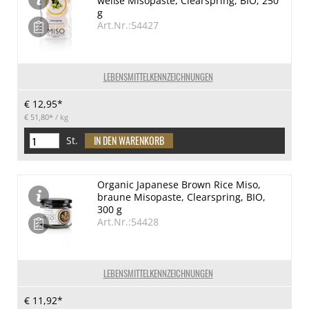
weiße Misopaste, Clearspring, BIO, 250
g
Art.Nr.:54427
LEBENSMITTELKENNZEICHNUNGEN
€ 12,95*
€ 51,80*
/ kg
St.
Organic Japanese Brown Rice Miso,
braune Misopaste, Clearspring, BIO,
300 g
Art.Nr.:54428
LEBENSMITTELKENNZEICHNUNGEN
€ 11,92*