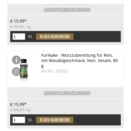
LEBENSMITTELKENNZEICHNUNGEN
€ 15,99*
€ 145,36*
/ kg
St.
Furikake - Würzzubereitung für Reis,
mit Wasabigeschmack, Nori, Sesam, 80
g
Art.Nr.:33922
LEBENSMITTELKENNZEICHNUNGEN
€ 15,99*
€ 199,87*
/ kg
St.