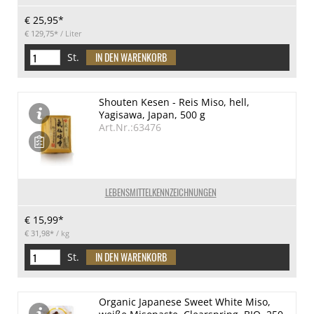
€ 25,95*
€ 129,75*
/ Liter
St.
Shouten Kesen - Reis Miso, hell,
Yagisawa, Japan, 500 g
Art.Nr.:63476
LEBENSMITTELKENNZEICHNUNGEN
€ 15,99*
€ 31,98*
/ kg
St.
Organic Japanese Sweet White Miso,