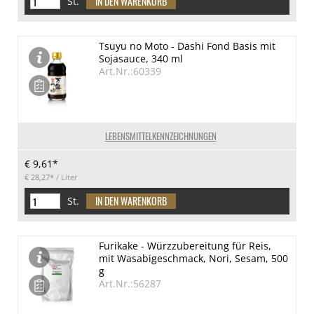
St.
Tsuyu no Moto - Dashi Fond Basis mit
Sojasauce, 340 ml
Art.Nr.:60339
LEBENSMITTELKENNZEICHNUNGEN
€ 9,61*
€ 28,27*
/ Liter
St.
Furikake - Würzzubereitung für Reis,
mit Wasabigeschmack, Nori, Sesam, 500
g
Art.Nr.:56287