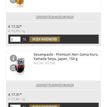
LEBENSMITTELKENNZEICHNUNGEN
€ 17,32*
€ 115,47*
/ kg
St.
Sesampaste - Premium Neri Goma Kuro,
Yamada Seiyu, Japan, 150 g
Art.Nr.:65758
LEBENSMITTELKENNZEICHNUNGEN
€ 17,31*
€ 115,40*
/ kg