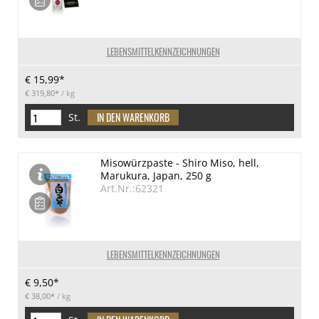
LEBENSMITTELKENNZEICHNUNGEN
€ 15,99*
€ 319,80*
/ kg
St.
Misowürzpaste - Shiro Miso, hell,
Marukura, Japan, 250 g
Art.Nr.:62321
LEBENSMITTELKENNZEICHNUNGEN
€ 9,50*
€ 38,00*
/ kg