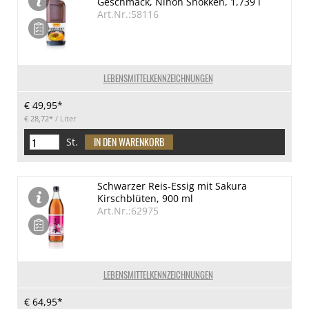
Geschmack, Nihon Shokken, 1,739 l
Art.Nr.:58116
LEBENSMITTELKENNZEICHNUNGEN
€ 49,95*
€ 28,72*
/ Liter
St.
Schwarzer Reis-Essig mit Sakura
Kirschblüten, 900 ml
Art.Nr.:62975
LEBENSMITTELKENNZEICHNUNGEN
€ 64,95*