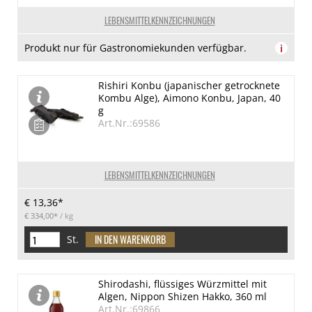
LEBENSMITTELKENNZEICHNUNGEN
Produkt nur für Gastronomiekunden verfügbar.
i
Rishiri Konbu (japanischer getrocknete
Kombu Alge), Aimono Konbu, Japan, 40
g
Art.Nr.:69586
LEBENSMITTELKENNZEICHNUNGEN
€ 13,36*
€ 334,00*
/ kg
St.
Shirodashi, flüssiges Würzmittel mit
Algen, Nippon Shizen Hakko, 360 ml
Art.Nr.:69866