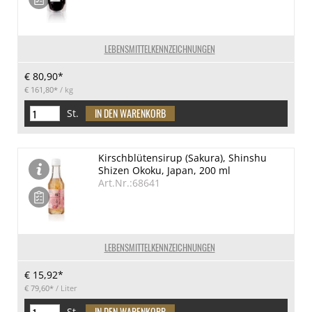
LEBENSMITTELKENNZEICHNUNGEN
€ 80,90*
€ 161,80*
/ kg
St.
Kirschblütensirup (Sakura), Shinshu
Shizen Okoku, Japan, 200 ml
Art.Nr.:68641
LEBENSMITTELKENNZEICHNUNGEN
€ 15,92*
€ 79,60*
/ Liter
St.