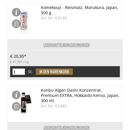
Komekouji - Reismalz, Marukura, Japan,
500 g
Art.Nr.:63148
LEBENSMITTELKENNZEICHNUNGEN
€ 20,95*
€ 41,90*
/ kg
St.
Konbu Algen Dashi Konzentrat,
Premium EXTRA, Hokkaido Kenso, Japan,
300 ml
Art.Nr.:63485
LEBENSMITTELKENNZEICHNUNGEN