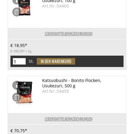
Usukezuri, 100 g
Art.Nr.:54460
LEBENSMITTELKENNZEICHNUNGEN
€ 18,95*
€ 189,50*
/ kg
St.
Katsuobushi - Bonito Flocken,
Usukezuri, 500 g
Art.Nr.:54459
LEBENSMITTELKENNZEICHNUNGEN
€ 70,75*