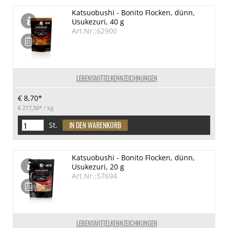
Katsuobushi - Bonito Flocken, dünn,
Usukezuri, 40 g
Art.Nr.:62900
LEBENSMITTELKENNZEICHNUNGEN
€ 8,70*
€ 217,50*
/ kg
St.
Katsuobushi - Bonito Flocken, dünn,
Usukezuri, 20 g
Art.Nr.:57694
LEBENSMITTELKENNZEICHNUNGEN