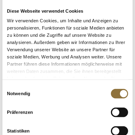
LEBENSMITTELKENNZEICHNUNGEN
Diese Webseite verwendet Cookies
Wir verwenden Cookies, um Inhalte und Anzeigen zu
€ 29,95*
€ 83,19*
/ Liter
personalisieren, Funktionen für soziale Medien anbieten
zu können und die Zugriffe auf unsere Website zu
St.
analysieren. Außerdem geben wir Informationen zu Ihrer
Verwendung unserer Website an unsere Partner für
Brauner Rohrzucker, Japan, 130 g
soziale Medien, Werbung und Analysen weiter. Unsere
Art.Nr.:66480
Partner führen diese Informationen möglicherweise mit
weiteren Daten zusammen, die Sie ihnen bereitgestellt
haben oder die sie im Rahmen Ihrer Nutzung der Dienste
gesammelt haben.
Einwilligungsauswahl
Notwendig
LEBENSMITTELKENNZEICHNUNGEN
€ 9,56*
Präferenzen
€ 73,54*
/ kg
St.
Statistiken