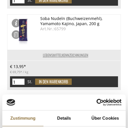
St.
Soba Nudeln (Buchweizenmehl),
Yamamoto Kajino, Japan, 200 g
Art.Nr.:65799
LEBENSMITTELKENNZEICHNUNGEN
€ 13,95*
€ 69,75*
/ kg
St.
Dashi Fond Konzentrat, dunkel, mit
Katsobushi (Bonito), Jagisawa Japan, 360
ml
Art.Nr.:66045
Zustimmung
Details
Über Cookies