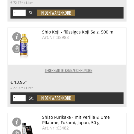
€ 72,17*
/ Liter
St.
Shio Koji - flüssiges Koji Salz, 500 ml
Art.Nr.:38988
LEBENSMITTELKENNZEICHNUNGEN
€ 13,95*
€ 27,90*
/ Liter
St.
Shiso Furikake - mit Perilla & Ume
Pflaume, Fukami, Japan, 50 g
Art.Nr.:63482