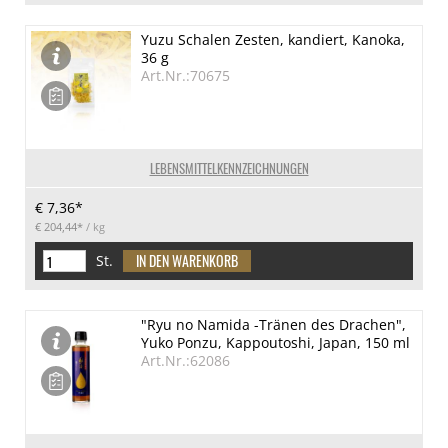
Yuzu Schalen Zesten, kandiert, Kanoka,
36 g
Art.Nr.:70675
LEBENSMITTELKENNZEICHNUNGEN
€ 7,36*
€ 204,44*
/ kg
St.
"Ryu no Namida -Tränen des Drachen",
Yuko Ponzu, Kappoutoshi, Japan, 150 ml
Art.Nr.:62086