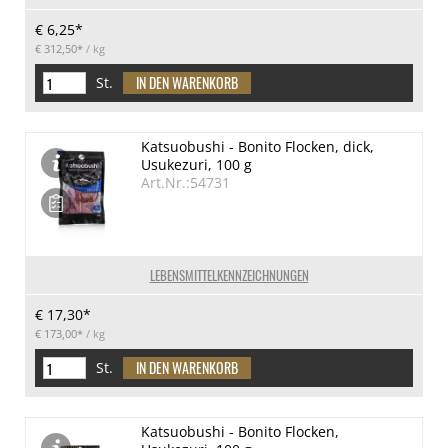
€ 6,25*
€ 312,50*
/ kg
St.
Katsuobushi - Bonito Flocken, dick,
Usukezuri, 100 g
Art.Nr.:54731
LEBENSMITTELKENNZEICHNUNGEN
€ 17,30*
€ 173,00*
/ kg
St.
Katsuobushi - Bonito Flocken,