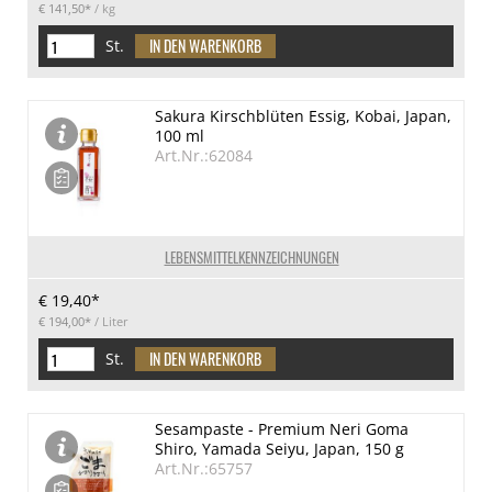
€ 141,50*
/ kg
St.
Sakura Kirschblüten Essig, Kobai, Japan,
100 ml
Art.Nr.:62084
LEBENSMITTELKENNZEICHNUNGEN
€ 19,40*
€ 194,00*
/ Liter
St.
Sesampaste - Premium Neri Goma
Shiro, Yamada Seiyu, Japan, 150 g
Art.Nr.:65757