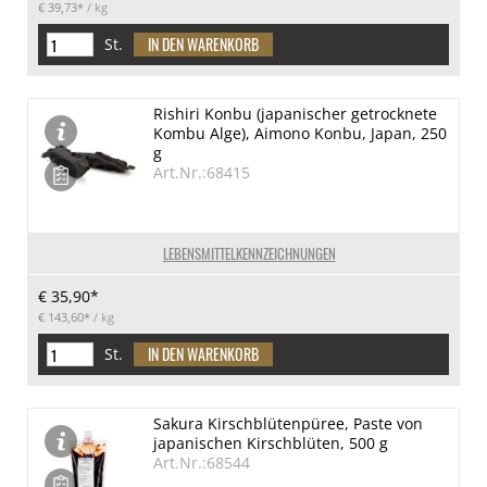
€ 39,73*
/ kg
St.
Rishiri Konbu (japanischer getrocknete
Kombu Alge), Aimono Konbu, Japan, 250
g
Art.Nr.:68415
LEBENSMITTELKENNZEICHNUNGEN
€ 35,90*
€ 143,60*
/ kg
St.
Sakura Kirschblütenpüree, Paste von
japanischen Kirschblüten, 500 g
Art.Nr.:68544