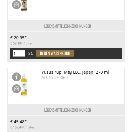
LEBENSMITTELKENNZEICHNUNGEN
€ 20,95*
€ 58,19*
/ Liter
St.
Yuzusirup, M&J LLC, Japan, 270 ml
Art.Nr.:70060
LEBENSMITTELKENNZEICHNUNGEN
€ 45,48*
€ 168,44*
/ Liter