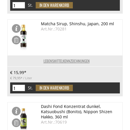
St.
Matcha Sirup, Shinshu, Japan, 200 ml
Art.Nr.:70281
LEBENSMITTELKENNZEICHNUNGEN
€ 15,99*
€ 79,95*
/ Liter
St.
Dashi Fond Konzentrat dunkel,
Katsuobushi (Bonito), Nippon Shizen
Hakko, 360 ml
Art.Nr.:70619