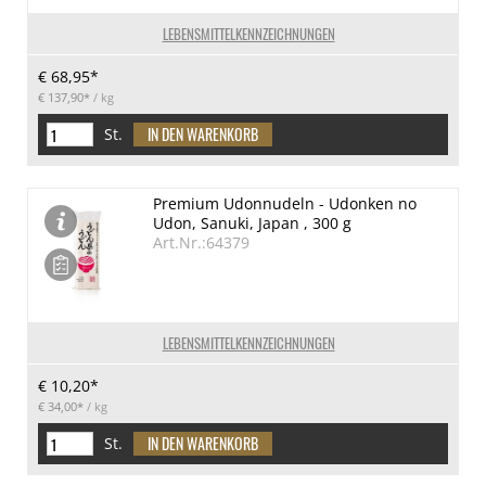
LEBENSMITTELKENNZEICHNUNGEN
€ 68,95*
€ 137,90*
/ kg
St.
Premium Udonnudeln - Udonken no
Udon, Sanuki, Japan , 300 g
Art.Nr.:64379
LEBENSMITTELKENNZEICHNUNGEN
€ 10,20*
€ 34,00*
/ kg
St.