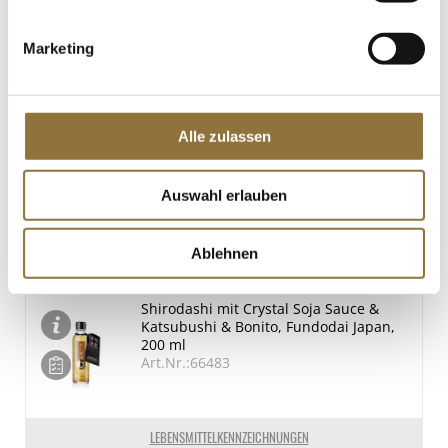
Dunkle Mame Misopaste (Hatcho),
Masuzuka Japan, 400 g
Marketing
Art.Nr.:66481
Alle zulassen
LEBENSMITTELKENNZEICHNUNGEN
€ 18,95*
Auswahl erlauben
€ 47,38*
/ kg
St.
Ablehnen
Shirodashi mit Crystal Soja Sauce &
Katsubushi & Bonito, Fundodai Japan,
200 ml
Art.Nr.:66483
LEBENSMITTELKENNZEICHNUNGEN