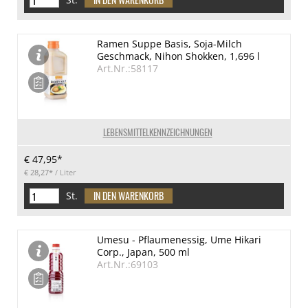
Ramen Suppe Basis, Soja-Milch
Geschmack, Nihon Shokken, 1,696 l
Art.Nr.:58117
LEBENSMITTELKENNZEICHNUNGEN
€ 47,95*
€ 28,27*
/ Liter
St.
Umesu - Pflaumenessig, Ume Hikari
Corp., Japan, 500 ml
Art.Nr.:69103