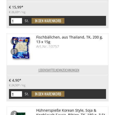
€ 15,99*
€ 26,65*
/ kg
St.
Fischbällchen, aus Thailand, TK, 200 g,
13 x 15g
Art.Nr.:10757
LEBENSMITTELKENNZEICHNUNGEN
€ 4,90*
€ 24,50*
/ kg
St.
Hühnerspieße Korean Style, Soja &
Knoblauch Sauce, Bibigo, TK, 180 g, 3 St