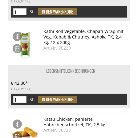
€ 17,63*
/ kg
St.
Kathi Roll Vegetable, Chapati Wrap mit
Veg. Kebab & Chutney, Ashoka TK, 2,4
kg, 12 x 200g
Art.Nr.:70239
LEBENSMITTELKENNZEICHNUNGEN
€ 42,30*
€ 17,63*
/ kg
St.
Katsu Chicken, panierte
Hähnchenschnitzel, TK, 2,5 kg
Art.Nr.:70727