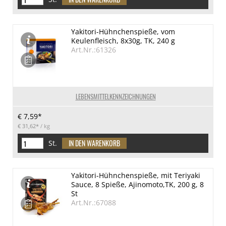
Yakitori-Hühnchenspieße, vom
Keulenfleisch, 8x30g, TK, 240 g
Art.Nr.:61326
LEBENSMITTELKENNZEICHNUNGEN
€ 7,59*
€ 31,62*
/ kg
St.
Yakitori-Hühnchenspieße, mit Teriyaki
Sauce, 8 Spieße, Ajinomoto,TK, 200 g, 8
St
Art.Nr.:67088