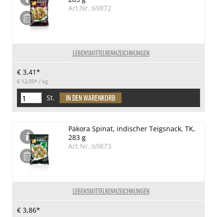
Art.Nr.:69872
LEBENSMITTELKENNZEICHNUNGEN
€ 3,41*
€ 12,05*
/ kg
St.
Pakora Spinat, indischer Teigsnack, TK,
283 g
Art.Nr.:69873
LEBENSMITTELKENNZEICHNUNGEN
€ 3,86*