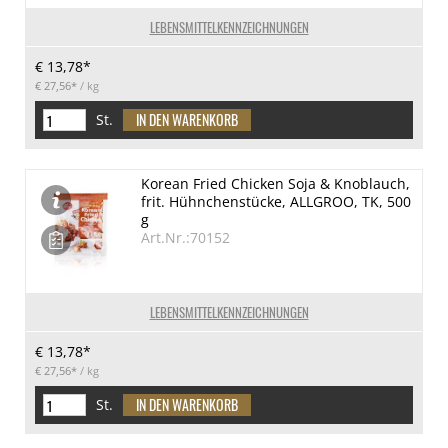
LEBENSMITTELKENNZEICHNUNGEN
€ 13,78*
€ 27,56*
/ kg
St.
Korean Fried Chicken Soja & Knoblauch,
frit. Hühnchenstücke, ALLGROO, TK, 500
g
Art.Nr.:70152
LEBENSMITTELKENNZEICHNUNGEN
€ 13,78*
€ 27,56*
/ kg
St.