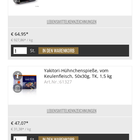
LEBENSMITTELKENNZEICHNUNGEN
€ 64,95*
€ 927,86*
/ kg
St.
Yakitori-Hühnchenspieße, vom
Keulenfleisch, 50x30g, TK, 1,5 kg
Art.Nr.:61327
LEBENSMITTELKENNZEICHNUNGEN
€ 47,07*
€ 31,38*
/ kg
St.