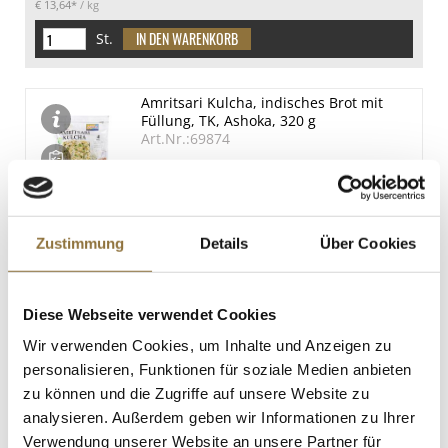
€ 13,64*
/ kg
St.
Amritsari Kulcha, indisches Brot mit
Füllung, TK, Ashoka, 320 g
Art.Nr.:69874
LEBENSMITTELKENNZEICHNUNGEN
Zustimmung
Details
Über Cookies
€ 4,80*
€ 15,00*
/ kg
Diese Webseite verwendet Cookies
St.
Wir verwenden Cookies, um Inhalte und Anzeigen zu
personalisieren, Funktionen für soziale Medien anbieten
Paratha, indisches Brot, Ashoka, TK ,
zu können und die Zugriffe auf unsere Website zu
350 g
analysieren. Außerdem geben wir Informationen zu Ihrer
Art.Nr.:69875
Verwendung unserer Website an unsere Partner für