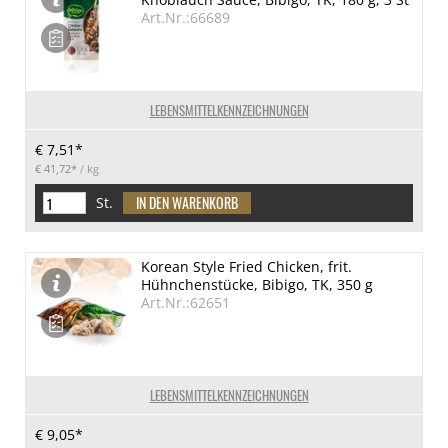
Art.Nr.:66689
LEBENSMITTELKENNZEICHNUNGEN
€ 7,51*
€ 41,72*
/ kg
St.
Korean Style Fried Chicken, frit.
Hühnchenstücke, Bibigo, TK, 350 g
Art.Nr.:62651
LEBENSMITTELKENNZEICHNUNGEN
€ 9,05*