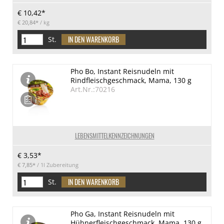
€ 10,42*
€ 20,84*
/ kg
St.
Pho Bo, Instant Reisnudeln mit
Rindfleischgeschmack, Mama, 130 g
Art.Nr.:70216
LEBENSMITTELKENNZEICHNUNGEN
€ 3,53*
€ 7,85*
/ 1l Zubereitung
St.
Pho Ga, Instant Reisnudeln mit
Hühnerfleischgeschmack, Mama, 130 g