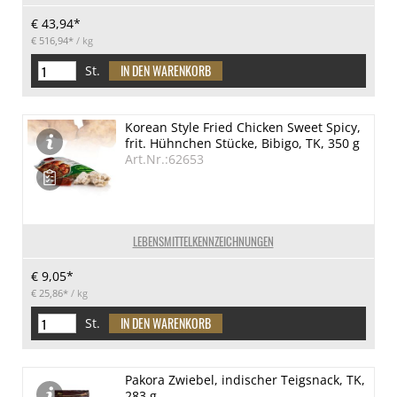
€ 43,94*
€ 516,94*
/ kg
St.
Korean Style Fried Chicken Sweet Spicy,
frit. Hühnchen Stücke, Bibigo, TK, 350 g
Art.Nr.:62653
LEBENSMITTELKENNZEICHNUNGEN
€ 9,05*
€ 25,86*
/ kg
St.
Pakora Zwiebel, indischer Teigsnack, TK,
283 g