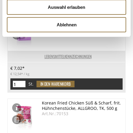
Auswahl erlauben
Melona - Taroeis am Stiel (lila
Tare/Ube), Binggrae, TK (OG), 560 g, 8 x
Ablehnen
70ml
Art.Nr.:69944
LEBENSMITTELKENNZEICHNUNGEN
€ 7,02*
€ 12,54*
/ kg
St.
Korean Fried Chicken Süß & Scharf, frit.
Hühnchenstücke, ALLGROO, TK, 500 g
Art.Nr.:70153