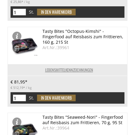
€ 25,86*
/ kg
St.
Tasty Bites "Octopus-Kimshi" -
Fingerfood auf Reisbasis zum Frittieren,
160 g, 215 St
Art.Nr.:39961
LEBENSMITTELKENNZEICHNUNGEN
€ 81,95*
€ 512,19*
/ kg
St.
Tasty Bites "Seaweed-Nori" - Fingerfood
auf Reisbasis zum Frittieren, 70 g, 95 St
Art.Nr.:39964