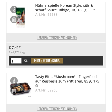
Hühnerspieße Korean Style, süß &
scharf Sauce, Bibigo, TK, 180 g, 3 St
Art.Nr.:66688
LEBENSMITTELKENNZEICHNUNGEN
€ 7,41*
€ 41,17*
/ kg
St.
Tasty Bites "Mushroom" - Fingerfood
auf Reisbasis zum Frittieren, 85 g, 175
St
Art.Nr.:39965
LEBENSMITTELKENNZEICHNUNGEN