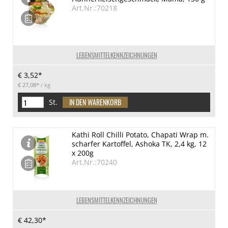
Art.Nr.:70218
LEBENSMITTELKENNZEICHNUNGEN
€ 3,52*
€ 27,08*
/ kg
St.
Kathi Roll Chilli Potato, Chapati Wrap m.
scharfer Kartoffel, Ashoka TK, 2,4 kg, 12
x 200g
Art.Nr.:70240
LEBENSMITTELKENNZEICHNUNGEN
€ 42,30*