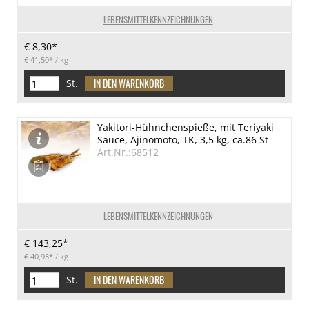
LEBENSMITTELKENNZEICHNUNGEN
€ 8,30*
€ 41,50*
/ kg
St.
Yakitori-Hühnchenspieße, mit Teriyaki
Sauce, Ajinomoto, TK, 3,5 kg, ca.86 St
Art.Nr.:68512
LEBENSMITTELKENNZEICHNUNGEN
€ 143,25*
€ 40,93*
/ kg
St.