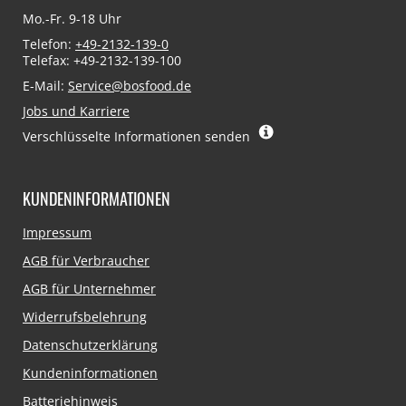
Mo.-Fr. 9-18 Uhr
Telefon:
+49-2132-139-0
Telefax: +49-2132-139-100
E-Mail:
Service@bosfood.de
Jobs und Karriere
Verschlüsselte Informationen senden
KUNDENINFORMATIONEN
Navigation
Impressum
überspringen
AGB für Verbraucher
AGB für Unternehmer
Widerrufsbelehrung
Datenschutzerklärung
Kundeninformationen
Batteriehinweis