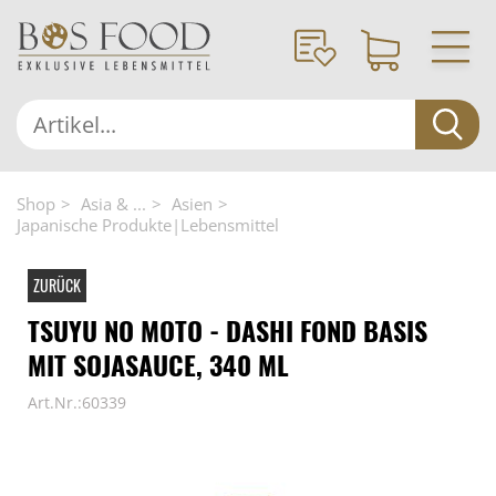
Shop
Asia & ...
Asien
Japanische Produkte|Lebensmittel
ZURÜCK
TSUYU NO MOTO - DASHI FOND BASIS
MIT SOJASAUCE, 340 ML
Art.Nr.:60339