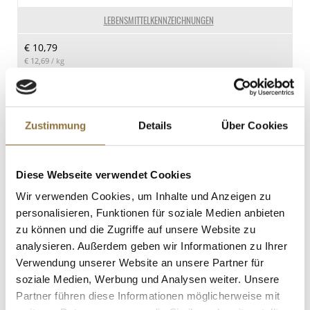
18.3 g
LEBENSMITTELKENNZEICHNUNGEN
davon Zucker
€ 10,79
16.2 g
€ 12,69
/ kg
Eiweiß
1.69 g
St.
Salz
Zustimmung
Details
Über Cookies
10 g
Teriyaki Sauce - als Dip & Marinade,
Bansankan, 1,593 l
Art.Nr.:27125
Diese Webseite verwendet Cookies
Wir verwenden Cookies, um Inhalte und Anzeigen zu
personalisieren, Funktionen für soziale Medien anbieten
LEBENSMITTELKENNZEICHNUNGEN
zu können und die Zugriffe auf unsere Website zu
€ 36,95
analysieren. Außerdem geben wir Informationen zu Ihrer
€ 23,20
/ Liter
Verwendung unserer Website an unsere Partner für
soziale Medien, Werbung und Analysen weiter. Unsere
St.
Partner führen diese Informationen möglicherweise mit