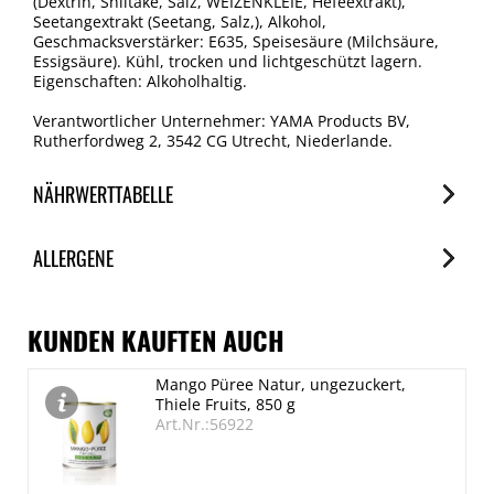
(Dextrin, Shiitake, Salz, WEIZENKLEIE, Hefeextrakt),
Seetangextrakt (Seetang, Salz,), Alkohol,
Geschmacksverstärker: E635, Speisesäure (Milchsäure,
Essigsäure). Kühl, trocken und lichtgeschützt lagern.
Eigenschaften: Alkoholhaltig.
Verantwortlicher Unternehmer: YAMA Products BV,
Rutherfordweg 2, 3542 CG Utrecht, Niederlande.
NÄHRWERTTABELLE
Nährwerte
ALLERGENE
je 100ml
Brennwert
Allergene
339 kJ/81 kcal
Spuren / Enthalten
KUNDEN KAUFTEN AUCH
Fett
Glutenhaltige Getreide (Weizen)
Mango Püree Natur, ungezuckert,
0 g
Enthalten
Thiele Fruits, 850 g
davon gesättigte Fettsäuren
Sojabohnen
Art.Nr.:56922
Enthalten
0 g
Kohlenhydrate