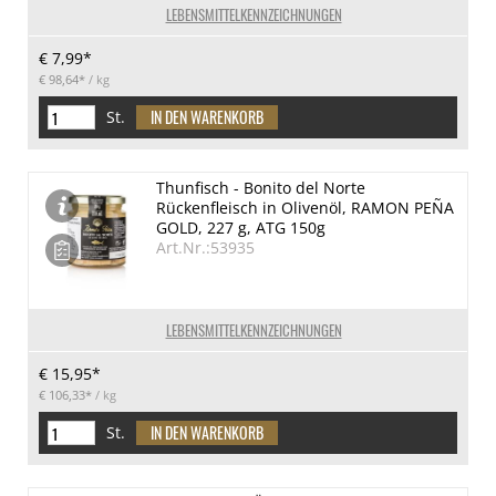
LEBENSMITTELKENNZEICHNUNGEN
€ 7,99*
€ 98,64*
/ kg
St.
Thunfisch - Bonito del Norte
Rückenfleisch in Olivenöl, RAMON PEÑA
GOLD, 227 g, ATG 150g
Art.Nr.:53935
LEBENSMITTELKENNZEICHNUNGEN
€ 15,95*
€ 106,33*
/ kg
St.