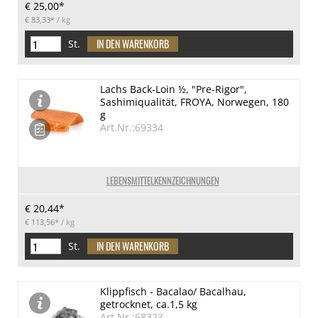
€ 25,00*
€ 83,33*
/ kg
St.
Lachs Back-Loin ½, "Pre-Rigor",
Sashimiqualität, FROYA, Norwegen, 180
g
Art.Nr.:69334
LEBENSMITTELKENNZEICHNUNGEN
€ 20,44*
€ 113,56*
/ kg
St.
Klippfisch - Bacalao/ Bacalhau,
getrocknet, ca.1,5 kg
Art.Nr.:68323