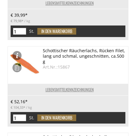
LEBENSMITTELKENNZEICHNUNGEN
€ 39,99*
€ 79,98*
/ kg
St.
Schottischer Räucherlachs, Rücken Filet,
lang und schmal, ungeschnitten, ca.500
g
Art.Nr.:15867
LEBENSMITTELKENNZEICHNUNGEN
€ 52,16*
€ 104,33*
/ kg
St.