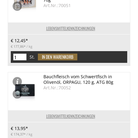
Art.Nr.:70051
LEBENSMITTELKENNZEICHNUNGEN
€ 12,45*
€ 177,86*
/ kg
St.
Bauchfleisch vom Schwertfisch in
Olivenöl, ORPAGU, 120 g, ATG 80g
Art.Nr.:70052
LEBENSMITTELKENNZEICHNUNGEN
€ 13,95*
€ 174,37*
/ kg