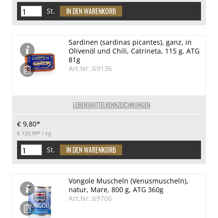
St.
Sardinen (sardinas picantes), ganz, in
Olivenöl und Chili, Catrineta, 115 g, ATG
81g
Art.Nr.:69136
LEBENSMITTELKENNZEICHNUNGEN
€ 9,80*
€ 120,99*
/ kg
St.
Vongole Muscheln (Venusmuscheln),
natur, Mare, 800 g, ATG 360g
Art.Nr.:69706