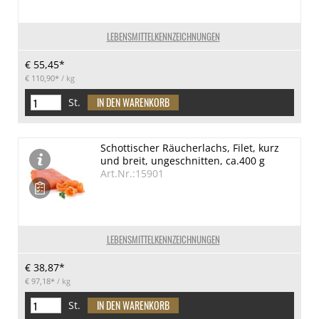
LEBENSMITTELKENNZEICHNUNGEN
€ 55,45*
€ 110,90*
/ kg
St.
Schottischer Räucherlachs, Filet, kurz
und breit, ungeschnitten, ca.400 g
Art.Nr.:15901
LEBENSMITTELKENNZEICHNUNGEN
€ 38,87*
€ 97,18*
/ kg
St.