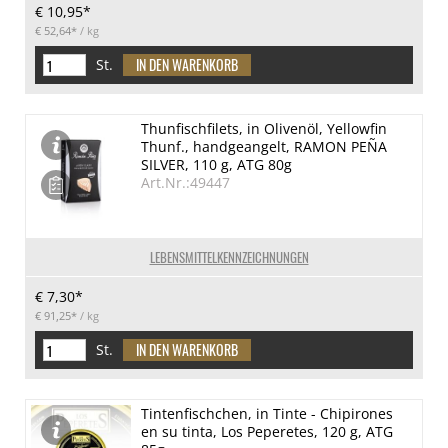
€ 10,95*
€ 52,64*
/ kg
St.
Thunfischfilets, in Olivenöl, Yellowfin
Thunf., handgeangelt, RAMON PEÑA
SILVER, 110 g, ATG 80g
Art.Nr.:49447
LEBENSMITTELKENNZEICHNUNGEN
€ 7,30*
€ 91,25*
/ kg
St.
Tintenfischchen, in Tinte - Chipirones
en su tinta, Los Peperetes, 120 g, ATG