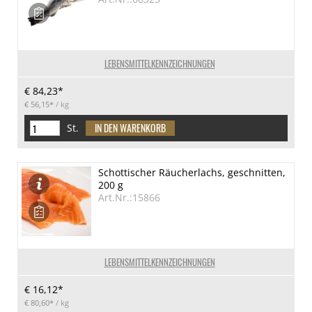
LEBENSMITTELKENNZEICHNUNGEN
€ 84,23*
€ 56,15*
/ kg
St.
Schottischer Räucherlachs, geschnitten,
200 g
Art.Nr.:15866
LEBENSMITTELKENNZEICHNUNGEN
€ 16,12*
€ 80,60*
/ kg