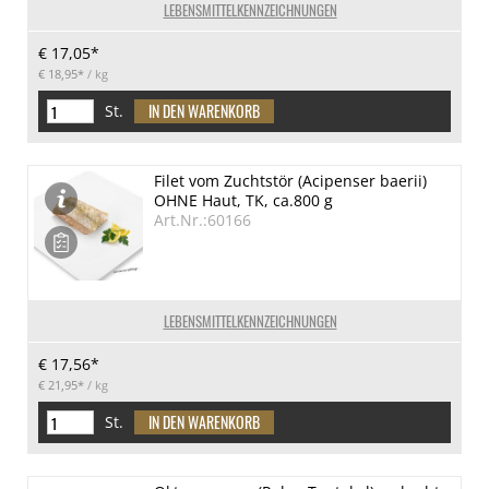
LEBENSMITTELKENNZEICHNUNGEN
€ 17,05*
€ 18,95*
/ kg
St.
Filet vom Zuchtstör (Acipenser baerii)
OHNE Haut, TK, ca.800 g
Art.Nr.:60166
LEBENSMITTELKENNZEICHNUNGEN
€ 17,56*
€ 21,95*
/ kg
St.