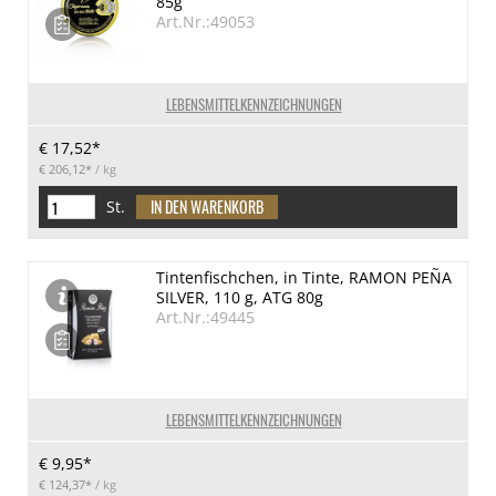
85g
Art.Nr.:49053
LEBENSMITTELKENNZEICHNUNGEN
€ 17,52*
€ 206,12*
/ kg
St.
Tintenfischchen, in Tinte, RAMON PEÑA
SILVER, 110 g, ATG 80g
Art.Nr.:49445
LEBENSMITTELKENNZEICHNUNGEN
€ 9,95*
€ 124,37*
/ kg