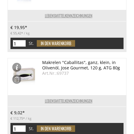
LEBENSMITTELKENNZEICHNUNGEN
€ 19,95*
€ 55,42*
/ kg
St.
Makrelen "Caballitas", ganz, klein, in
Olivenöl, Jose Gourmet, 120 g, ATG 80g
Art.Nr.:69737
LEBENSMITTELKENNZEICHNUNGEN
€ 9,02*
€ 112,75*
/ kg
St.