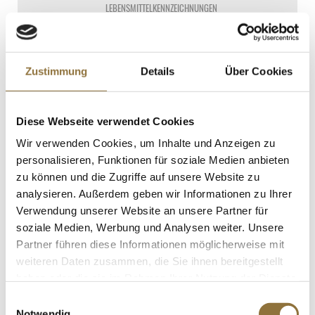
LEBENSMITTELKENNZEICHNUNGEN
€ 12,28*
€ 72,24*
/ kg
Zustimmung
Details
Über Cookies
St.
Sardellenfilets, in Essiglake, weiß, 900 g,
Diese Webseite verwendet Cookies
ATG 700g
Art.Nr.:10573
Wir verwenden Cookies, um Inhalte und Anzeigen zu
personalisieren, Funktionen für soziale Medien anbieten
zu können und die Zugriffe auf unsere Website zu
analysieren. Außerdem geben wir Informationen zu Ihrer
LEBENSMITTELKENNZEICHNUNGEN
Verwendung unserer Website an unsere Partner für
soziale Medien, Werbung und Analysen weiter. Unsere
€ 36,71*
Partner führen diese Informationen möglicherweise mit
€ 52,44*
/ kg
weiteren Daten zusammen, die Sie ihnen bereitgestellt
St.
haben oder die sie im Rahmen Ihrer Nutzung der Dienste
gesammelt haben.
Einwilligungsauswahl
Notwendig