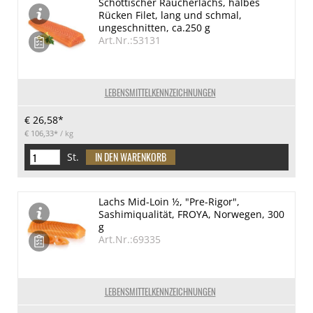
Schottischer Räucherlachs, halbes
Rücken Filet, lang und schmal,
ungeschnitten, ca.250 g
Art.Nr.:53131
LEBENSMITTELKENNZEICHNUNGEN
€ 26,58*
€ 106,33*
/ kg
St.
Lachs Mid-Loin ½, "Pre-Rigor",
Sashimiqualität, FROYA, Norwegen, 300
g
Art.Nr.:69335
LEBENSMITTELKENNZEICHNUNGEN