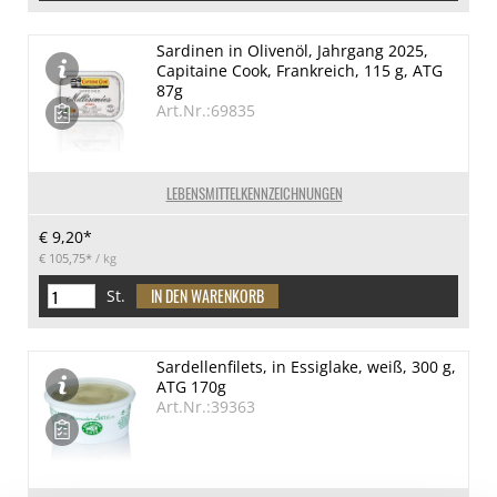
Sardinen in Olivenöl, Jahrgang 2025,
Capitaine Cook, Frankreich, 115 g, ATG
87g
Art.Nr.:69835
LEBENSMITTELKENNZEICHNUNGEN
€ 9,20*
€ 105,75*
/ kg
St.
Sardellenfilets, in Essiglake, weiß, 300 g,
ATG 170g
Art.Nr.:39363