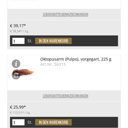
LEBENSMITTELKENNZEICHNUNGEN
€ 39,17*
€ 78,34*
/ kg
St.
Oktopusarm (Pulpo), vorgegart, 225 g
Art.Nr.:56315
LEBENSMITTELKENNZEICHNUNGEN
€ 25,99*
€ 115,51*
/ kg
St.