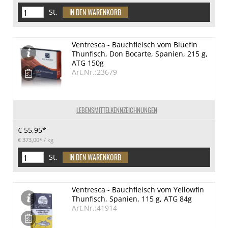
St.
Ventresca - Bauchfleisch vom Bluefin
Thunfisch, Don Bocarte, Spanien, 215 g,
ATG 150g
Art.Nr.:23679
LEBENSMITTELKENNZEICHNUNGEN
€ 55,95*
€ 373,00*
/ kg
St.
Ventresca - Bauchfleisch vom Yellowfin
Thunfisch, Spanien, 115 g, ATG 84g
Art.Nr.:41914