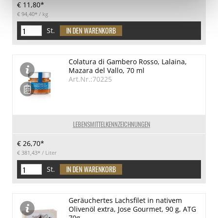
€ 11,80*
€ 94,40*
/ kg
St.
Colatura di Gambero Rosso, Lalaina,
Mazara del Vallo, 70 ml
Art.Nr.:70225
LEBENSMITTELKENNZEICHNUNGEN
€ 26,70*
€ 381,43*
/ Liter
St.
Geräuchertes Lachsfilet in nativem
Olivenöl extra, Jose Gourmet, 90 g, ATG
70g