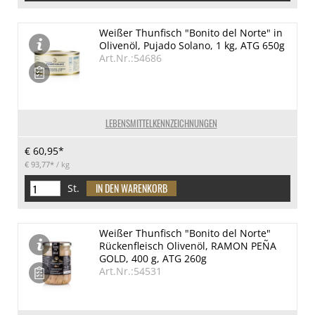
Weißer Thunfisch "Bonito del Norte" in
Olivenöl, Pujado Solano, 1 kg, ATG 650g
Art.Nr.:54686
LEBENSMITTELKENNZEICHNUNGEN
€ 60,95*
€ 93,77*
/ kg
St.
Weißer Thunfisch "Bonito del Norte"
Rückenfleisch Olivenöl, RAMON PEÑA
GOLD, 400 g, ATG 260g
Art.Nr.:54531