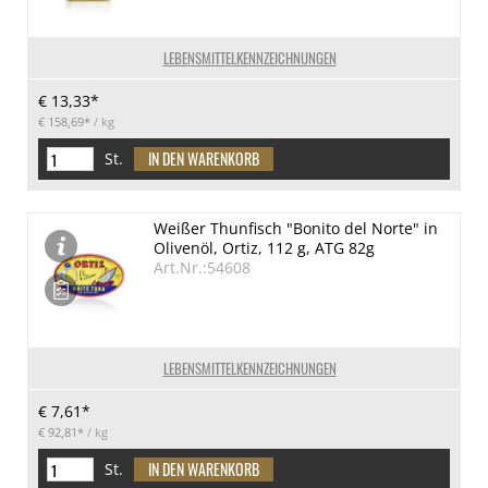
LEBENSMITTELKENNZEICHNUNGEN
€ 13,33*
€ 158,69*
/ kg
St.
Weißer Thunfisch "Bonito del Norte" in
Olivenöl, Ortiz, 112 g, ATG 82g
Art.Nr.:54608
LEBENSMITTELKENNZEICHNUNGEN
€ 7,61*
€ 92,81*
/ kg
St.