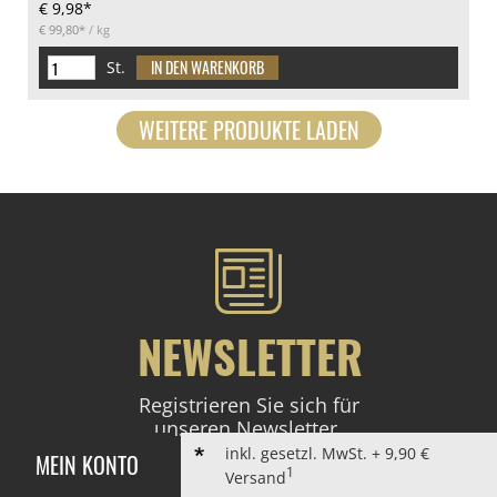
€ 9,98*
€ 99,80*
/ kg
St.
WEITERE PRODUKTE LADEN
NEWSLETTER
Registrieren Sie sich für
unseren Newsletter.
inkl. gesetzl. MwSt. + 9,90 €
MEIN KONTO
1
Versand
ANMELDEN