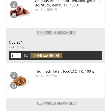
Oktopusarme (Pulpo Tentakel), gekocht,
3-5 Stück, delfin, TK, 400 g
Art.Nr.:56915
LEBENSMITTELKENNZEICHNUNGEN
€ 33,95*
€ 84,87*
/ kg
St.
Thunfisch Tatar, foodVAC, TK, 100 g
Art.Nr.:57750
LEBENSMITTELKENNZEICHNUNGEN