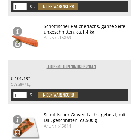
St.
Schottischer Räucherlachs, ganze Seite,
ungeschnitten, ca.1,4 kg
Art.Nr.:15869
LEBENSMITTELKENNZEICHNUNGEN
€ 101,19*
€ 72,28*
/ kg
St.
Schottischer Graved Lachs, gebeizt, mit
Dill, geschnitten, ca.500 g
Art.Nr.:45814