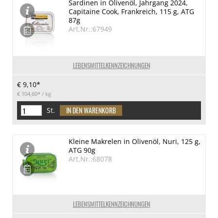
Sardinen in Olivenöl, Jahrgang 2024,
Capitaine Cook, Frankreich, 115 g, ATG
87g
Art.Nr.:67949
LEBENSMITTELKENNZEICHNUNGEN
€ 9,10*
€ 104,60*
/ kg
St.
Kleine Makrelen in Olivenöl, Nuri, 125 g,
ATG 90g
Art.Nr.:68078
LEBENSMITTELKENNZEICHNUNGEN