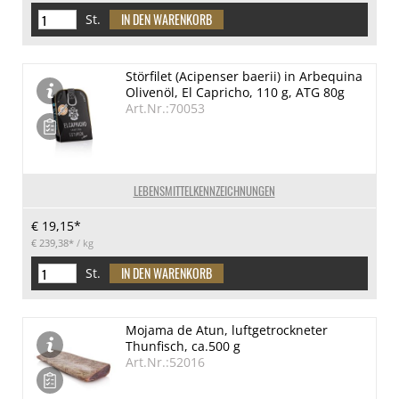
St.
Störfilet (Acipenser baerii) in Arbequina
Olivenöl, El Capricho, 110 g, ATG 80g
Art.Nr.:70053
LEBENSMITTELKENNZEICHNUNGEN
€ 19,15*
€ 239,38*
/ kg
St.
Mojama de Atun, luftgetrockneter
Thunfisch, ca.500 g
Art.Nr.:52016