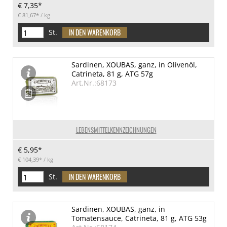
€ 7,35*
€ 81,67*
/ kg
St.
Sardinen, XOUBAS, ganz, in Olivenöl,
Catrineta, 81 g, ATG 57g
Art.Nr.:68173
LEBENSMITTELKENNZEICHNUNGEN
€ 5,95*
€ 104,39*
/ kg
St.
Sardinen, XOUBAS, ganz, in
Tomatensauce, Catrineta, 81 g, ATG 53g