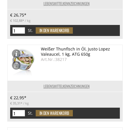
LEBENSMITTELKENNZEICHNUNGEN
€ 26,75*
€ 102,88*
/ kg
St.
Weißer Thunfisch in Öl, Justo Lopez
Valeaucel, 1 kg, ATG 650g
Art.Nr.:38217
LEBENSMITTELKENNZEICHNUNGEN
€ 22,95*
€ 35,31*
/ kg
St.