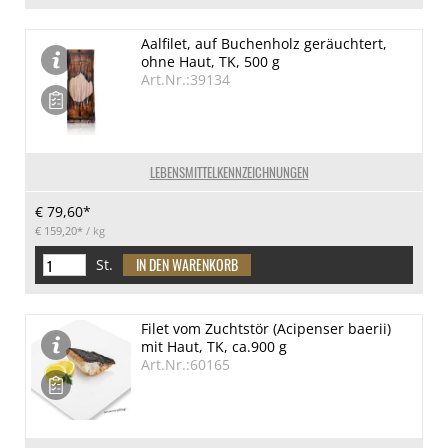
Aalfilet, auf Buchenholz geräuchtert,
ohne Haut, TK, 500 g
Art.Nr.:39134
LEBENSMITTELKENNZEICHNUNGEN
€ 79,60*
€ 159,20*
/ kg
St.
Filet vom Zuchtstör (Acipenser baerii)
mit Haut, TK, ca.900 g
Art.Nr.:60165