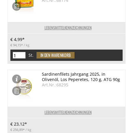
Art.Nr.:68174
LEBENSMITTELKENNZEICHNUNGEN
€ 4,99*
€ 94,15*
/ kg
St.
Sardinenfilets Jahrgang 2025, in
Olivenöl, Los Peperetes, 120 g, ATG 90g
Art.Nr.:68295
LEBENSMITTELKENNZEICHNUNGEN
€ 23,12*
€ 256,89*
/ kg