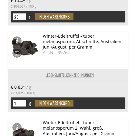
€ 1,04*
/ g
€ 104,00*
/ 100 g
g
Winter-Edeltrüffel - tuber
melanosporum, Abschnitte, Australien,
Juni/August, per Gramm
Art.Nr.:39764
LEBENSMITTELKENNZEICHNUNGEN
€ 0,83*
/ g
€ 83,00*
/ 100 g
g
Winter-Edeltrüffel - tuber
melanosporum 2. Wahl, groß,
Australien, Juni/August, per Gramm