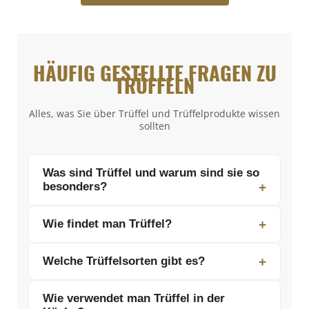
HÄUFIG GESTELLTE FRAGEN ZU
TRÜFFELN
Alles, was Sie über Trüffel und Trüffelprodukte wissen
sollten
Was sind Trüffel und warum sind sie so
besonders?
Trüffel sind unterirdisch wachsende Pilze,
Wie findet man Trüffel?
die in Symbiose mit bestimmten
Baumarten leben. Sie sind berühmt für ihr
Traditionell werden Trüffel mit speziell
Welche Trüffelsorten gibt es?
intensives Aroma und ihren einzigartigen
ausgebildeten Hunden oder Schweinen
Geschmack und gelten aufgrund ihrer
gefunden. Die Tiere spüren den starken
Zu den bekanntesten Sorten zählen der
Seltenheit, des aufwendigen
Wie verwendet man Trüffel in der
Duft der Trüffel unter der Erde auf und
Weiße Alba-Trüffel aus Italien und der