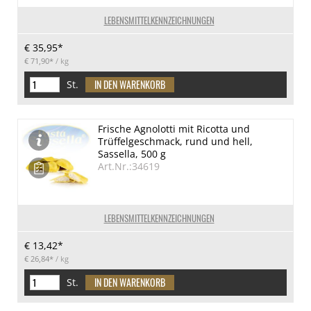
LEBENSMITTELKENNZEICHNUNGEN
€ 35,95*
€ 71,90*
/ kg
St.
Frische Agnolotti mit Ricotta und
Trüffelgeschmack, rund und hell,
Sassella, 500 g
Art.Nr.:34619
LEBENSMITTELKENNZEICHNUNGEN
€ 13,42*
€ 26,84*
/ kg
St.