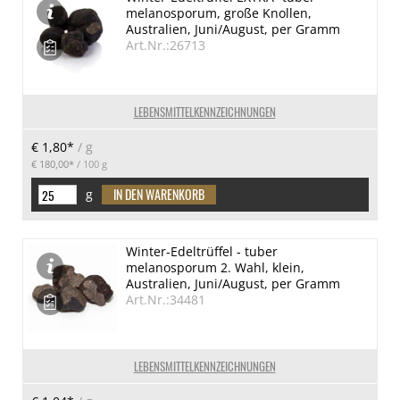
melanosporum, große Knollen,
Australien, Juni/August, per Gramm
Art.Nr.:26713
LEBENSMITTELKENNZEICHNUNGEN
€ 1,80*
/ g
€ 180,00*
/ 100 g
g
Winter-Edeltrüffel - tuber
melanosporum 2. Wahl, klein,
Australien, Juni/August, per Gramm
Art.Nr.:34481
LEBENSMITTELKENNZEICHNUNGEN