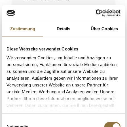
Zustimmung
Details
Über Cookies
Diese Webseite verwendet Cookies
„Wenn ich den
Wir verwenden Cookies, um Inhalte und Anzeigen zu
Duft meiner
personalisieren, Funktionen für soziale Medien anbieten
Kindheit
zu können und die Zugriffe auf unsere Website zu
analysieren. Außerdem geben wir Informationen zu Ihrer
beschreiben
Verwendung unserer Website an unsere Partner für
müsste, dann
soziale Medien, Werbung und Analysen weiter. Unsere
wäre es definitiv
Partner führen diese Informationen möglicherweise mit
der Geruch von
weiteren Daten zusammen, die Sie ihnen bereitgestellt
Trüffeln. Schon
haben oder die sie im Rahmen Ihrer Nutzung der Dienste
gesammelt haben.
als Kind wurde
Einwilligungsauswahl
Notwendig