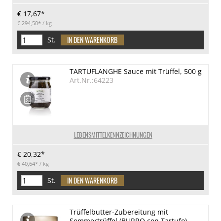
€ 17,67*
€ 294,50*
/ kg
St.
TARTUFLANGHE Sauce mit Trüffel, 500 g
Art.Nr.:64223
LEBENSMITTELKENNZEICHNUNGEN
€ 20,32*
€ 40,64*
/ kg
St.
Trüffelbutter-Zubereitung mit
Sommertrüffel (BURRO con Tartufo),