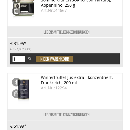
Appennino, 250 g
Art.Nr.:44667
LEBENSMITTELKENNZEICHNUNGEN
€ 31,95*
€ 127,80*
/ kg
St.
Wintertrüffel-Jus extra - konzentriert,
Frankreich, 200 ml
Art.Nr.:12294
LEBENSMITTELKENNZEICHNUNGEN
€ 51,99*