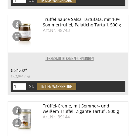
Trüffel-Sauce Salsa Tartufata, mit 10%
Sommertrüffel, Palaticho Tartufi, 500 g
Art.Nr.:48743
LEBENSMITTELKENNZEICHNUNGEN
€ 31,02*
€ 62,04*
/ kg
St.
Trüffel-Creme, mit Sommer- und
weißem Trüffel, Zigante Tartufi, 500 g
Art.Nr.:39144