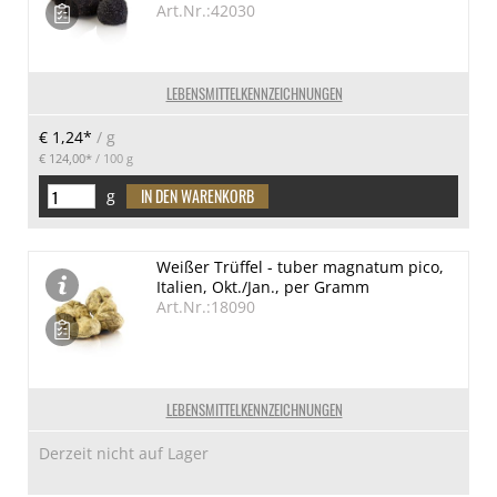
Art.Nr.:42030
LEBENSMITTELKENNZEICHNUNGEN
€ 1,24*
/ g
€ 124,00*
/ 100 g
g
Weißer Trüffel - tuber magnatum pico,
Italien, Okt./Jan., per Gramm
Art.Nr.:18090
LEBENSMITTELKENNZEICHNUNGEN
Derzeit nicht auf Lager