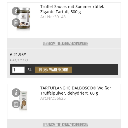
Trüffel-Sauce, mit Sommertrüffel,
Zigante Tartufi, 500 g
Art.Nr.:39143
LEBENSMITTELKENNZEICHNUNGEN
€ 21,95*
€ 43,90*
/ kg
St.
TARTUFLANGHE DALBOSCO® Weißer
Trüffelpulver, dehydriert, 60 g
Art.Nr.:56625
LEBENSMITTELKENNZEICHNUNGEN