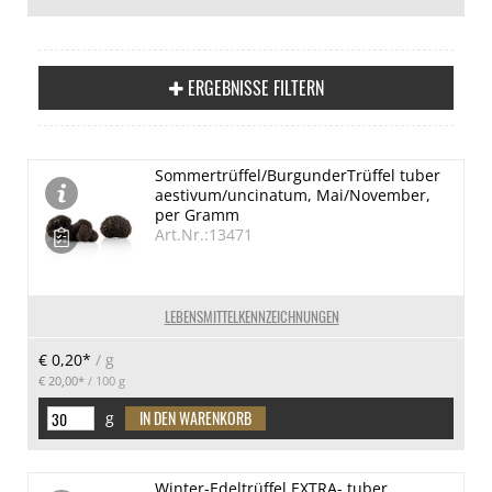
ERGEBNISSE FILTERN
Sommertrüffel/BurgunderTrüffel tuber
aestivum/uncinatum, Mai/November,
per Gramm
Art.Nr.:13471
LEBENSMITTELKENNZEICHNUNGEN
€ 0,20*
/ g
€ 20,00*
/ 100 g
g
Winter-Edeltrüffel EXTRA- tuber