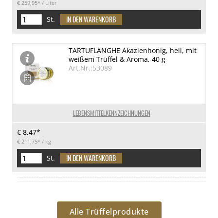
€ 259,95*
/ Liter
St.
TARTUFLANGHE Akazienhonig, hell, mit
weißem Trüffel & Aroma, 40 g
Art.Nr.:53089
LEBENSMITTELKENNZEICHNUNGEN
€ 8,47*
€ 211,75*
/ kg
St.
Alle Trüffelprodukte