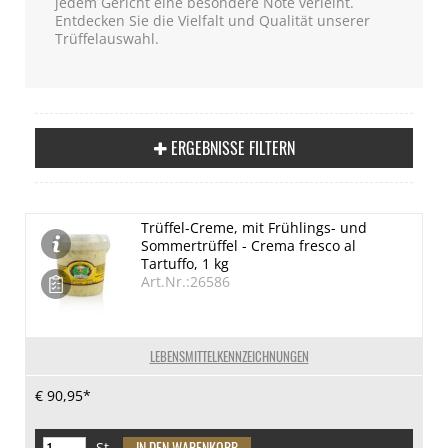
jedem Gericht eine besondere Note verleiht.
Entdecken Sie die Vielfalt und Qualität unserer
Trüffelauswahl.
ERGEBNISSE FILTERN
Trüffel-Creme, mit Frühlings- und
Sommertrüffel - Crema fresco al
Tartuffo, 1 kg
Art.Nr.:26586
LEBENSMITTELKENNZEICHNUNGEN
€ 90,95*
St.