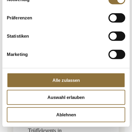
ich von meinem
Vater, Ralf Bos,
Präferenzen
der sich
leidenschaftlich
mit frischen
Statistiken
Trüffeln
beschäftigte, mit
Marketing
Schulbroten
belegt mit
Trüffelpecorino in
Alle zulassen
der Schulbrotdose
überrascht. Am
Auswahl erlauben
Wochenende
begleitete ich ihn
Ablehnen
oft auf
Trüffelevents in