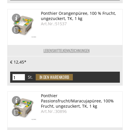
Ponthier Orangenpüree, 100 % Frucht,
ungezuckert, TK, 1 kg
Art.Nr.:51537
LEBENSMITTELKENNZEICHNUNGEN
€ 12,45*
St.
Ponthier
Passionsfrucht/Maracujapüree, 100%
Frucht, ungezuckert, TK, 1 kg
Art.Nr.:30896