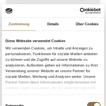
€ 15,95*
St.
Zustimmung
Details
Über Cookies
Ponthier Grüner Apfelpüree, mit Zucker,
1 kg
Diese Webseite verwendet Cookies
Art.Nr.:16354
Wir verwenden Cookies, um Inhalte und Anzeigen zu
personalisieren, Funktionen für soziale Medien anbieten
zu können und die Zugriffe auf unsere Website zu
LEBENSMITTELKENNZEICHNUNGEN
analysieren. Außerdem geben wir Informationen zu Ihrer
Verwendung unserer Website an unsere Partner für
€ 12,19*
soziale Medien, Werbung und Analysen weiter. Unsere
Partner führen diese Informationen möglicherweise mit
St.
weiteren Daten zusammen, die Sie ihnen bereitgestellt
haben oder die sie im Rahmen Ihrer Nutzung der Dienste
gesammelt haben.
Einwilligungsauswahl
Ponthier Grüner Apfelpüree, mit Zucker,
Notwendig
TK, 1 kg