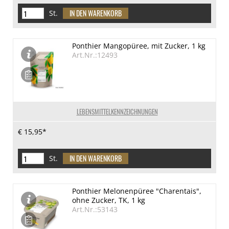
St.
Ponthier Mangopüree, mit Zucker, 1 kg
Art.Nr.:12493
LEBENSMITTELKENNZEICHNUNGEN
€ 15,95*
St.
Ponthier Melonenpüree "Charentais",
ohne Zucker, TK, 1 kg
Art.Nr.:53143