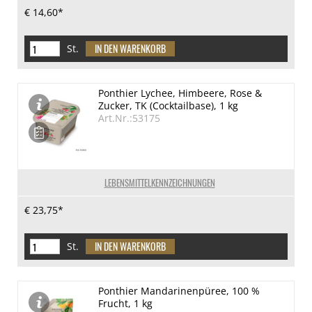
€ 14,60*
St.
Ponthier Lychee, Himbeere, Rose &
Zucker, TK (Cocktailbase), 1 kg
Art.Nr.:53175
LEBENSMITTELKENNZEICHNUNGEN
€ 23,75*
St.
Ponthier Mandarinenpüree, 100 %
Frucht, 1 kg