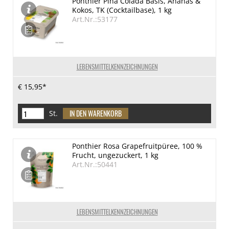
Ponthier Pina Colada Basis, Ananas &
Kokos, TK (Cocktailbase), 1 kg
Art.Nr.:53177
LEBENSMITTELKENNZEICHNUNGEN
€ 15,95*
St.
Ponthier Rosa Grapefruitpüree, 100 %
Frucht, ungezuckert, 1 kg
Art.Nr.:50441
LEBENSMITTELKENNZEICHNUNGEN