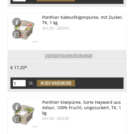
Ponthier Kaktusfeigenpüree, mit Zucker,
TK, 1 kg
Art.Nr.:28343
LEBENSMITTELKENNZEICHNUNGEN
€ 17,20*
St.
Ponthier Kiwipüree, Sorte Hayward aus
Adour, 100% Frucht, ungezuckert, TK, 1
kg
Art.Nr.:49328