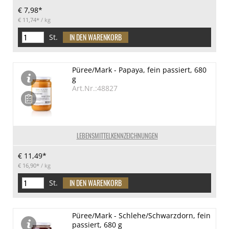
€ 7,98*
€ 11,74*
/ kg
St.
Püree/Mark - Papaya, fein passiert, 680
g
Art.Nr.:48827
LEBENSMITTELKENNZEICHNUNGEN
€ 11,49*
€ 16,90*
/ kg
St.
Püree/Mark - Schlehe/Schwarzdorn, fein
passiert, 680 g