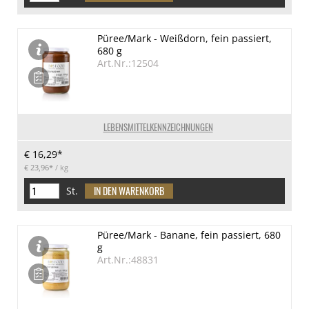
Püree/Mark - Weißdorn, fein passiert,
680 g
Art.Nr.:12504
LEBENSMITTELKENNZEICHNUNGEN
€ 16,29*
€ 23,96*
/ kg
St.
Püree/Mark - Banane, fein passiert, 680
g
Art.Nr.:48831