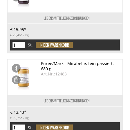
LEBENSMITTELKENNZEICHNUNGEN
€ 15,95*
€ 23,46*
/ kg
St.
Püree/Mark - Mirabelle, fein passiert,
680 g
Art.Nr.:12483
LEBENSMITTELKENNZEICHNUNGEN
€ 13,43*
€ 19,75*
/ kg
St.