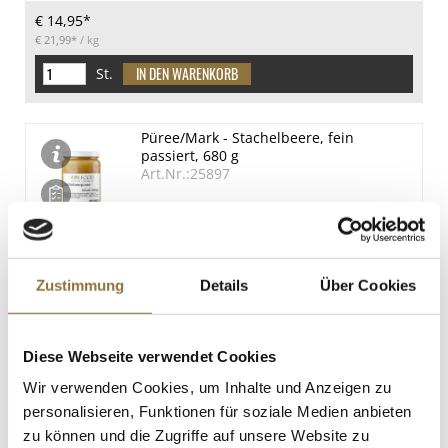
€ 14,95*
€ 21,99*
/ kg
St.
Püree/Mark - Stachelbeere, fein
passiert, 680 g
Art.Nr.:25897
LEBENSMITTELKENNZEICHNUNGEN
Zustimmung
Details
Über Cookies
€ 12,28*
€ 18,06*
/ kg
Diese Webseite verwendet Cookies
St.
Wir verwenden Cookies, um Inhalte und Anzeigen zu
personalisieren, Funktionen für soziale Medien anbieten
Püree/Mark - Pflaume, fein passiert, 680
zu können und die Zugriffe auf unsere Website zu
g