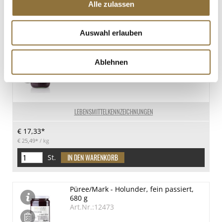
Alle zulassen
St.
Auswahl erlauben
Püree/Mark - Heidelbeere (Blaubeere),
fein passiert, 680 g
Ablehnen
Art.Nr.:48826
LEBENSMITTELKENNZEICHNUNGEN
€ 17,33*
€ 25,49*
/ kg
St.
Püree/Mark - Holunder, fein passiert,
680 g
Art.Nr.:12473