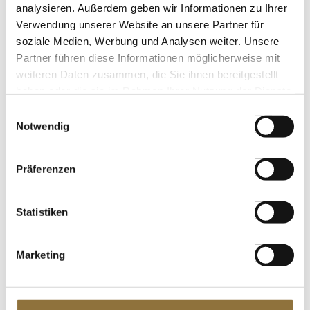
Art.Nr.:25211
analysieren. Außerdem geben wir Informationen zu Ihrer
Verwendung unserer Website an unsere Partner für
soziale Medien, Werbung und Analysen weiter. Unsere
Partner führen diese Informationen möglicherweise mit
LEBENSMITTELKENNZEICHNUNGEN
weiteren Daten zusammen, die Sie ihnen bereitgestellt
haben oder die sie im Rahmen Ihrer Nutzung der Dienste
€ 10,19*
gesammelt haben.
Einwilligungsauswahl
€ 14,99*
/ kg
Notwendig
St.
Präferenzen
Püree/Mark - Cranberry, fein passiert,
680 g
Art.Nr.:22863
Statistiken
Marketing
LEBENSMITTELKENNZEICHNUNGEN
€ 16,29*
€ 23,96*
/ kg