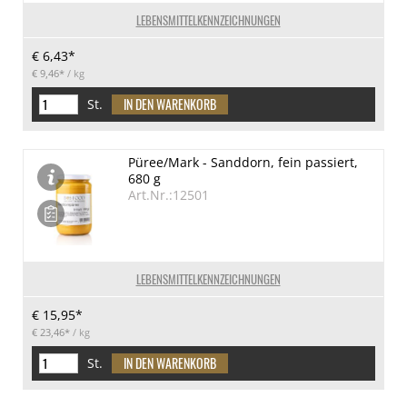
LEBENSMITTELKENNZEICHNUNGEN
€ 6,43*
€ 9,46*
/ kg
St.
Püree/Mark - Sanddorn, fein passiert,
680 g
Art.Nr.:12501
LEBENSMITTELKENNZEICHNUNGEN
€ 15,95*
€ 23,46*
/ kg
St.