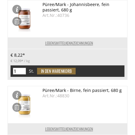
Püree/Mark - Johannisbeere, fein
passiert, 680 g
Art.Nr.:40736
LEBENSMITTELKENNZEICHNUNGEN
€ 8,22*
€ 12,09*
/ kg
St.
Püree/Mark - Birne, fein passiert, 680 g
Art.Nr.:48830
LEBENSMITTELKENNZEICHNUNGEN