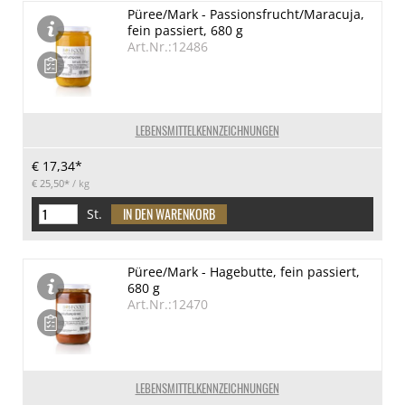
Püree/Mark - Passionsfrucht/Maracuja,
fein passiert, 680 g
Art.Nr.:12486
LEBENSMITTELKENNZEICHNUNGEN
€ 17,34*
€ 25,50*
/ kg
St.
Püree/Mark - Hagebutte, fein passiert,
680 g
Art.Nr.:12470
LEBENSMITTELKENNZEICHNUNGEN