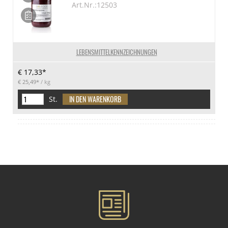
Art.Nr.:12503
LEBENSMITTELKENNZEICHNUNGEN
€ 17,33*
€ 25,49*
/ kg
St.