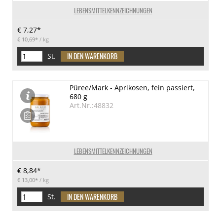
LEBENSMITTELKENNZEICHNUNGEN
€ 7,27*
€ 10,69*
/ kg
St.
Püree/Mark - Aprikosen, fein passiert,
680 g
Art.Nr.:48832
LEBENSMITTELKENNZEICHNUNGEN
€ 8,84*
€ 13,00*
/ kg
St.