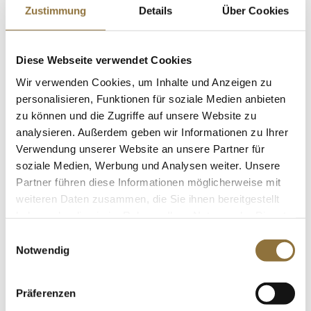
QimiQ Classic Vanille, für die süße
Zustimmung
Details
Über Cookies
Küche, 15% Fett, 1 kg
Art.Nr.:17128
Diese Webseite verwendet Cookies
Wir verwenden Cookies, um Inhalte und Anzeigen zu
personalisieren, Funktionen für soziale Medien anbieten
LEBENSMITTELKENNZEICHNUNGEN
zu können und die Zugriffe auf unsere Website zu
€ 10,60*
analysieren. Außerdem geben wir Informationen zu Ihrer
Verwendung unserer Website an unsere Partner für
St.
soziale Medien, Werbung und Analysen weiter. Unsere
Partner führen diese Informationen möglicherweise mit
weiteren Daten zusammen, die Sie ihnen bereitgestellt
QimiQ Whip Natur, zum Aufschlagen
haben oder die sie im Rahmen Ihrer Nutzung der Dienste
für süße & pikante Cremes, 19% Fett,
gesammelt haben.
250 g
Einwilligungsauswahl
Art.Nr.:38005
Notwendig
Präferenzen
LEBENSMITTELKENNZEICHNUNGEN