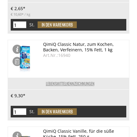
€ 2,65*
€ 10,60*
/ kg
St.
QimiQ Classic Natur, zum Kochen,
Backen, Verfeinern, 15% Fett, 1 kg
Art.Nr.:16940
LEBENSMITTELKENNZEICHNUNGEN
€ 9,30*
St.
QimiQ Classic Vanille, für die süße
Küche, 15% Fett, 250 g