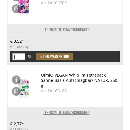
Art.Nr.:66700
LEBENSMITTELKENNZEICHNUNGEN
€ 3,52*
€ 14,08*
/ kg
St.
QimiQ VEGAN Whip im Tetrapack,
Sahne-Basis Aufschlagbar/ NATUR, 250
g
Art.Nr.:69188
LEBENSMITTELKENNZEICHNUNGEN
€ 2,77*
€ 11,08*
/ kg