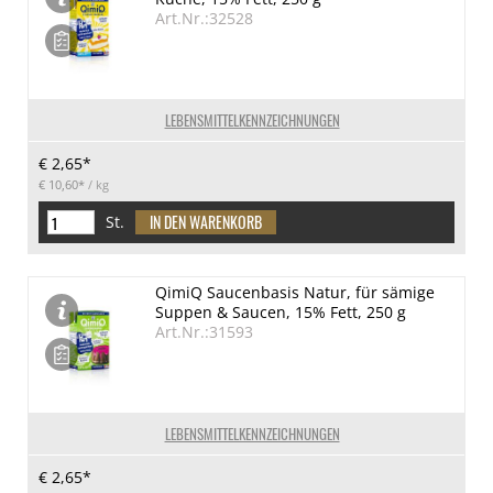
Art.Nr.:32528
LEBENSMITTELKENNZEICHNUNGEN
€ 2,65*
€ 10,60*
/ kg
St.
QimiQ Saucenbasis Natur, für sämige
Suppen & Saucen, 15% Fett, 250 g
Art.Nr.:31593
LEBENSMITTELKENNZEICHNUNGEN
€ 2,65*