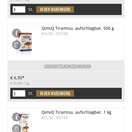
St.
QimiQ Tiramisu, aufschlagbar, 500 g
Art.Nr.:65744
LEBENSMITTELKENNZEICHNUNGEN
€ 6,30*
€ 12,60*
/ kg
St.
QimiQ Tiramisu, aufschlagbar, 1 kg
Art.Nr.:65743