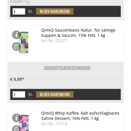
€ 10,60*
/ kg
St.
QimiQ Saucenbasis Natur, für sämige
Suppen & Saucen, 15% Fett, 1 kg
Art.Nr.:32377
LEBENSMITTELKENNZEICHNUNGEN
€ 8,88*
St.
QimiQ Whip Kaffee, kalt aufschlagbares
Sahne Dessert, 16% Fett, 1 kg
Art.Nr.:19714