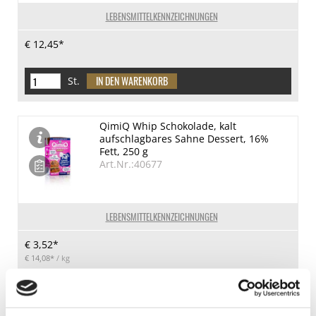
LEBENSMITTELKENNZEICHNUNGEN
€ 12,45*
St.
QimiQ Whip Schokolade, kalt
aufschlagbares Sahne Dessert, 16%
Fett, 250 g
Art.Nr.:40677
LEBENSMITTELKENNZEICHNUNGEN
€ 3,52*
€ 14,08*
/ kg
St.