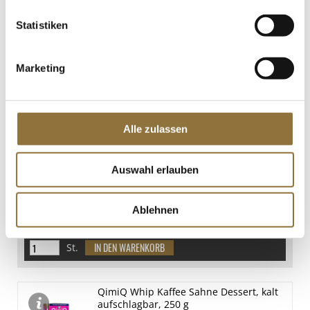
€ 3,52*
Statistiken
€ 14,08*
/ kg
St.
Marketing
QimiQ Whip Vanille, kalt aufschlagbares
Sahne Dessert, 17% Fett, 250 g
Art.Nr.:40676
Alle zulassen
Auswahl erlauben
LEBENSMITTELKENNZEICHNUNGEN
Ablehnen
€ 3,52*
€ 14,08*
/ kg
St.
QimiQ Whip Kaffee Sahne Dessert, kalt
aufschlagbar, 250 g