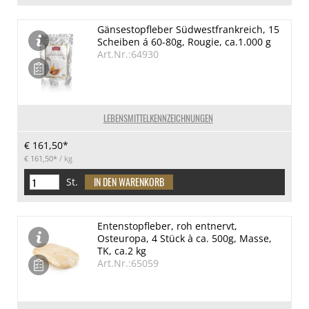
Gänsestopfleber Südwestfrankreich, 15
Scheiben á 60-80g, Rougie, ca.1.000 g
Art.Nr.:64930
LEBENSMITTELKENNZEICHNUNGEN
€ 161,50*
€ 161,50*
/ kg
St.
Entenstopfleber, roh entnervt,
Osteuropa, 4 Stück à ca. 500g, Masse,
TK, ca.2 kg
Art.Nr.:65059