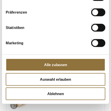
St.
Präferenzen
Entenstopfleber, kleine Scheiben, á 40-
60g, Feyel, TK, ca.1.000 g, 18 St
Statistiken
Art.Nr.:61848
Marketing
LEBENSMITTELKENNZEICHNUNGEN
€ 79,45*
Alle zulassen
€ 79,45*
/ kg
St.
Auswahl erlauben
Entenstopfleber, roh entnervt,
Ablehnen
Osteuropa, Feyel, TK, ca.500 g
Art.Nr.:39151