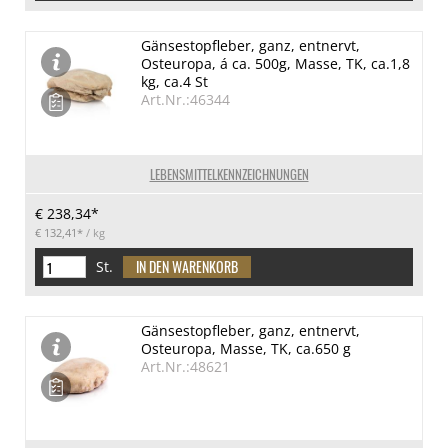
Gänsestopfleber, ganz, entnervt,
Osteuropa, á ca. 500g, Masse, TK, ca.1,8
kg, ca.4 St
Art.Nr.:46344
LEBENSMITTELKENNZEICHNUNGEN
€ 238,34*
€ 132,41*
/ kg
St.
Gänsestopfleber, ganz, entnervt,
Osteuropa, Masse, TK, ca.650 g
Art.Nr.:48621