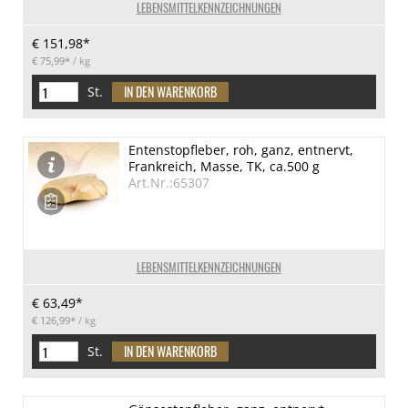
LEBENSMITTELKENNZEICHNUNGEN
€ 151,98*
€ 75,99*
/ kg
St.
Entenstopfleber, roh, ganz, entnervt,
Frankreich, Masse, TK, ca.500 g
Art.Nr.:65307
LEBENSMITTELKENNZEICHNUNGEN
€ 63,49*
€ 126,99*
/ kg
St.