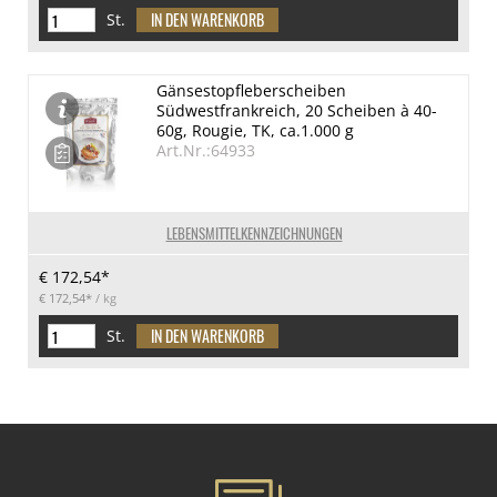
St.
Gänsestopfleberscheiben
Südwestfrankreich, 20 Scheiben à 40-
60g, Rougie, TK, ca.1.000 g
Art.Nr.:64933
LEBENSMITTELKENNZEICHNUNGEN
€ 172,54*
€ 172,54*
/ kg
St.