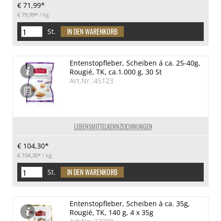
€ 71,99*
€ 79,99*
/ kg
St.
Entenstopfleber, Scheiben á ca. 25-40g,
Rougié, TK, ca.1.000 g, 30 St
Art.Nr.:45123
LEBENSMITTELKENNZEICHNUNGEN
€ 104,30*
€ 104,30*
/ kg
St.
Entenstopfleber, Scheiben à ca. 35g,
Rougié, TK, 140 g, 4 x 35g