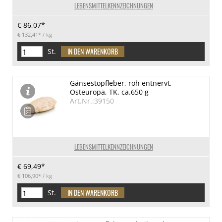
LEBENSMITTELKENNZEICHNUNGEN
€ 86,07*
€ 132,41*
/ kg
St.
Gänsestopfleber, roh entnervt,
Osteuropa, TK, ca.650 g
Art.Nr.:39150
LEBENSMITTELKENNZEICHNUNGEN
€ 69,49*
€ 106,90*
/ kg
St.