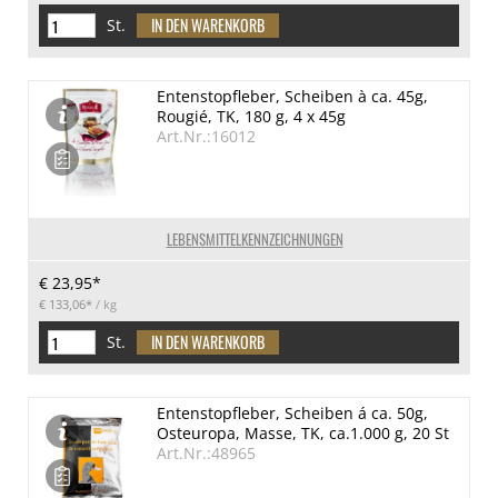
St.
Entenstopfleber, Scheiben à ca. 45g,
Rougié, TK, 180 g, 4 x 45g
Art.Nr.:16012
LEBENSMITTELKENNZEICHNUNGEN
€ 23,95*
€ 133,06*
/ kg
St.
Entenstopfleber, Scheiben á ca. 50g,
Osteuropa, Masse, TK, ca.1.000 g, 20 St
Art.Nr.:48965