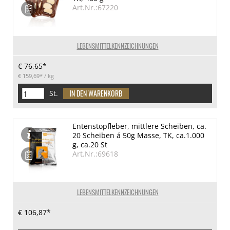
Art.Nr.:67220
LEBENSMITTELKENNZEICHNUNGEN
€ 76,65*
€ 159,69*
/ kg
St.
Entenstopfleber, mittlere Scheiben, ca.
20 Scheiben á 50g Masse, TK, ca.1.000
g, ca.20 St
Art.Nr.:69618
LEBENSMITTELKENNZEICHNUNGEN
€ 106,87*