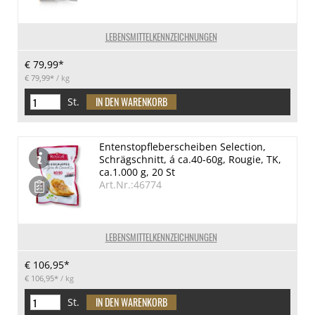
LEBENSMITTELKENNZEICHNUNGEN
€ 79,99*
€ 79,99*
/ kg
St.
Entenstopfleberscheiben Selection,
Schrägschnitt, á ca.40-60g, Rougie, TK,
ca.1.000 g, 20 St
Art.Nr.:46774
LEBENSMITTELKENNZEICHNUNGEN
€ 106,95*
€ 106,95*
/ kg
St.