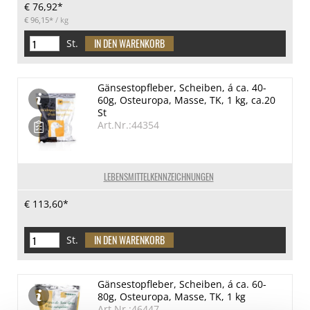
€ 76,92*
€ 96,15*
/ kg
St.
Gänsestopfleber, Scheiben, á ca. 40-
60g, Osteuropa, Masse, TK, 1 kg, ca.20
St
Art.Nr.:44354
LEBENSMITTELKENNZEICHNUNGEN
€ 113,60*
St.
Gänsestopfleber, Scheiben, á ca. 60-
80g, Osteuropa, Masse, TK, 1 kg
Art.Nr.:46447