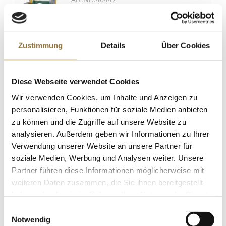
LEBENSMITTELKENNZEICHNUNGEN
Zustimmung
Details
Über Cookies
€ 132,40*
Diese Webseite verwendet Cookies
St.
Wir verwenden Cookies, um Inhalte und Anzeigen zu
personalisieren, Funktionen für soziale Medien anbieten
zu können und die Zugriffe auf unsere Website zu
Entenstopfleberscheiben "Grand Chef",
Frankreich, 60-80g Scheiben, Rougie,
analysieren. Außerdem geben wir Informationen zu Ihrer
TK, ca.1.000 g
Verwendung unserer Website an unsere Partner für
Art.Nr.:54146
soziale Medien, Werbung und Analysen weiter. Unsere
Partner führen diese Informationen möglicherweise mit
weiteren Daten zusammen, die Sie ihnen bereitgestellt
LEBENSMITTELKENNZEICHNUNGEN
haben oder die sie im Rahmen Ihrer Nutzung der Dienste
gesammelt haben.
€ 112,60*
Einwilligungsauswahl
€ 112,60*
/ kg
Notwendig