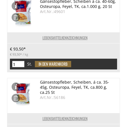
Gänsestopfleber, Scheiben á ca. 40-60g,
Osteuropa, Feyel, TK, ca.1.000 g, 20 St
Art.Nr.:49601
LEBENSMITTELKENNZEICHNUNGEN
€ 93,50*
€ 93,50*
/ kg
St.
Gänsestopfleber, Scheiben, á ca. 35-
45g, Osteuropa, Feyel, TK, ca.800 g,
ca.25 St
Art.Nr.:56186
LEBENSMITTELKENNZEICHNUNGEN