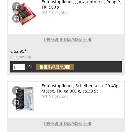
Entenstopfleber, ganz, entnervt, Rougié,
TK, 500 g
Art.Nr.:16505
LEBENSMITTELKENNZEICHNUNGEN
€ 52,95*
€ 105,90*
/ kg
St.
Entenstopfleber, Scheiben á ca. 20-40g,
Masse, TK, ca.900 g, ca.30 St
Art.Nr.:48522
LEBENSMITTELKENNZEICHNUNGEN