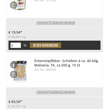
Art.Nr.:37999
LEBENSMITTELKENNZEICHNUNGEN
€ 19,94*
€ 142,43*
/ kg
St.
Entenstopfleber, Scheiben á ca. 40-60g,
Malvasia, TK, ca.500 g, 10 St
Art.Nr.:49544
LEBENSMITTELKENNZEICHNUNGEN
€ 83,56*
€ 167,12*
/ kg