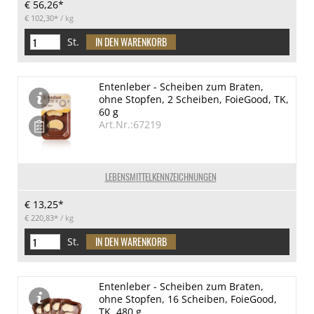
€ 56,26*
€ 102,30*
/ kg
St.
Entenleber - Scheiben zum Braten,
ohne Stopfen, 2 Scheiben, FoieGood, TK,
60 g
Art.Nr.:67219
LEBENSMITTELKENNZEICHNUNGEN
€ 13,25*
€ 220,83*
/ kg
St.
Entenleber - Scheiben zum Braten,
ohne Stopfen, 16 Scheiben, FoieGood,
TK, 480 g