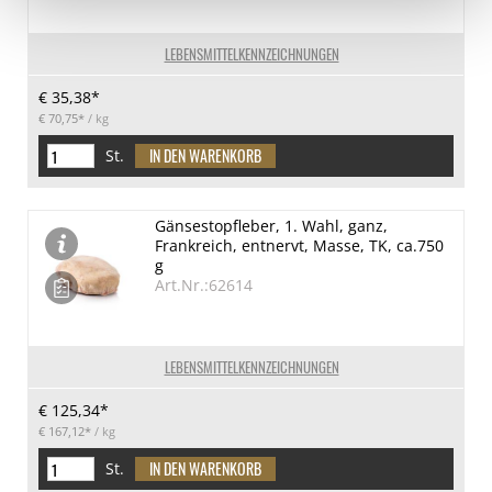
LEBENSMITTELKENNZEICHNUNGEN
€ 35,38*
€ 70,75*
/ kg
St.
Gänsestopfleber, 1. Wahl, ganz,
Frankreich, entnervt, Masse, TK, ca.750
g
Art.Nr.:62614
LEBENSMITTELKENNZEICHNUNGEN
€ 125,34*
€ 167,12*
/ kg
St.