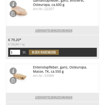
Gänsestopfleber, ganz, entnervt,
Osteuropa, ca.600 g
Art.Nr.:22207
LEBENSMITTELKENNZEICHNUNGEN
€ 79,20*
€ 132,00*
/ kg
St.
Entenstopfleber, ganz, Osteuropa,
Masse, TK, ca.550 g
Art.Nr.:53989
LEBENSMITTELKENNZEICHNUNGEN