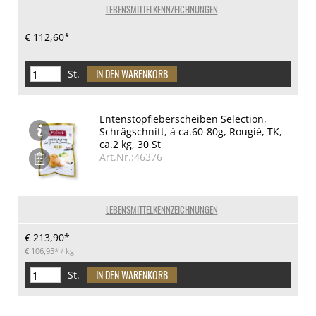
LEBENSMITTELKENNZEICHNUNGEN
€ 112,60*
St.
Entenstopfleberscheiben Selection,
Schrägschnitt, à ca.60-80g, Rougié, TK,
ca.2 kg, 30 St
Art.Nr.:46376
LEBENSMITTELKENNZEICHNUNGEN
€ 213,90*
€ 106,95*
/ kg
St.