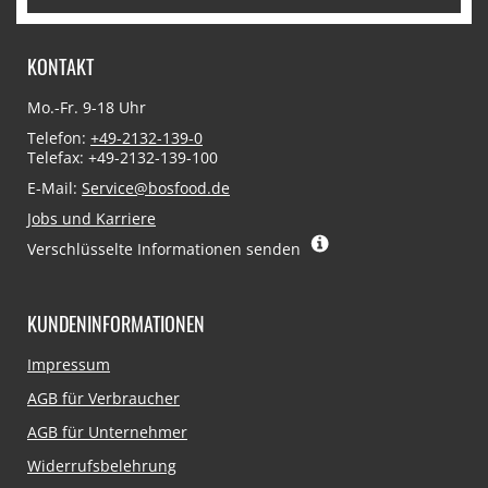
KONTAKT
Mo.-Fr. 9-18 Uhr
Telefon:
+49-2132-139-0
Telefax: +49-2132-139-100
E-Mail:
Service@bosfood.de
Jobs und Karriere
Verschlüsselte Informationen senden
KUNDENINFORMATIONEN
Navigation
Impressum
überspringen
AGB für Verbraucher
AGB für Unternehmer
Widerrufsbelehrung