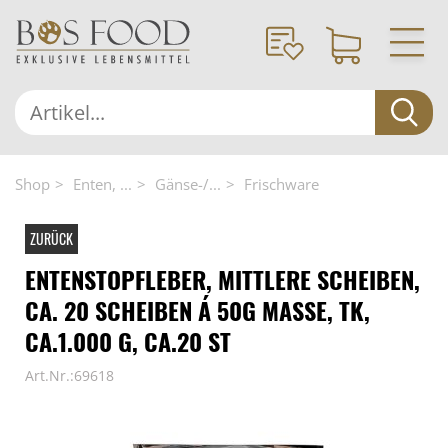
Shop
Enten, ...
Gänse-/...
Frischware
ZURÜCK
ENTENSTOPFLEBER, MITTLERE SCHEIBEN,
CA. 20 SCHEIBEN Á 50G MASSE, TK,
CA.1.000 G, CA.20 ST
Art.Nr.:69618