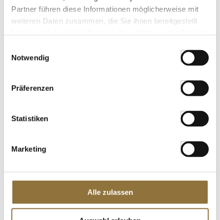
St.
Partner führen diese Informationen möglicherweise mit
weiteren Daten zusammen, die Sie ihnen bereitgestellt
Rich Terracotta Kakao Pulver, schwach
haben oder die sie im Rahmen Ihrer Nutzung der Dienste
entölt, 20-22% Fett, deZaan, 1 kg
gesammelt haben.
Art.Nr.:61094
Einwilligungsauswahl
Notwendig
Präferenzen
LEBENSMITTELKENNZEICHNUNGEN
€ 34,65
Statistiken
St.
Marketing
Ponthier Zitronenpüree, 100 % Frucht, 1
kg
Art.Nr.:41566
Alle zulassen