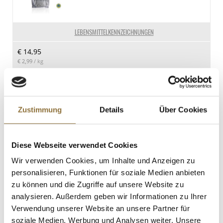
LEBENSMITTELKENNZEICHNUNGEN
€ 14,95
€ 2,99
/ kg
St.
Forellen-Kaviar, gold-orange, 100 g
Zustimmung
Details
Über Cookies
Art.Nr.:11253
Diese Webseite verwendet Cookies
Wir verwenden Cookies, um Inhalte und Anzeigen zu
personalisieren, Funktionen für soziale Medien anbieten
LEBENSMITTELKENNZEICHNUNGEN
zu können und die Zugriffe auf unsere Website zu
€ 14,65
analysieren. Außerdem geben wir Informationen zu Ihrer
€ 146,50
/ kg
Verwendung unserer Website an unsere Partner für
soziale Medien, Werbung und Analysen weiter. Unsere