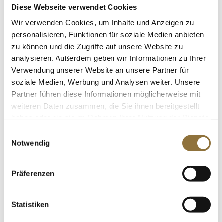
Art.Nr.:49253
Diese Webseite verwendet Cookies
Wir verwenden Cookies, um Inhalte und Anzeigen zu
personalisieren, Funktionen für soziale Medien anbieten
LEBENSMITTELKENNZEICHNUNGEN
zu können und die Zugriffe auf unsere Website zu
€ 6,96*
analysieren. Außerdem geben wir Informationen zu Ihrer
€ 17,40*
/ kg
Verwendung unserer Website an unsere Partner für
soziale Medien, Werbung und Analysen weiter. Unsere
St.
Partner führen diese Informationen möglicherweise mit
weiteren Daten zusammen, die Sie ihnen bereitgestellt
Sabji Jaipuri Curry - Gemüseauswahl
haben oder die sie im Rahmen Ihrer Nutzung der Dienste
Tomate Cashew Sauce mit Jeera Reis,
gesammelt haben.
Einwilligungsauswahl
TK, 400 g
Art.Nr.:49251
Notwendig
Präferenzen
LEBENSMITTELKENNZEICHNUNGEN
€ 6,96*
Statistiken
€ 17,40*
/ kg