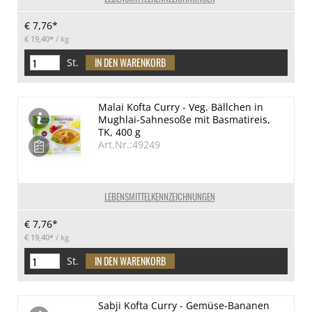
€ 7,76*
€ 19,40*
/ kg
St.
Malai Kofta Curry - Veg. Bällchen in
Mughlai-Sahnesoße mit Basmatireis,
TK, 400 g
Art.Nr.:49249
LEBENSMITTELKENNZEICHNUNGEN
€ 7,76*
€ 19,40*
/ kg
St.
Sabji Kofta Curry - Gemüse-Bananen