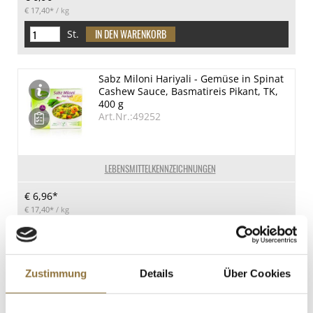
€ 17,40*
/ kg
St.
Sabz Miloni Hariyali - Gemüse in Spinat
Cashew Sauce, Basmatireis Pikant, TK,
400 g
Art.Nr.:49252
LEBENSMITTELKENNZEICHNUNGEN
€ 6,96*
€ 17,40*
/ kg
St.
Zustimmung
Details
Über Cookies
Dum Aloo Kashmiri - Kartoffeln in
Tomaten Cashew Sauce mit Jeera Reis,
TK, 400 g