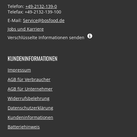
Telefon:
+49-2132-139-0
Telefax: +49-2132-139-100
E-Mail:
Service@bosfood.de
Jobs und Karriere
Verschlüsselte Informationen senden
KUNDENINFORMATIONEN
Navigation
Impressum
überspringen
AGB für Verbraucher
AGB für Unternehmer
Widerrufsbelehrung
Datenschutzerklärung
Kundeninformationen
Batteriehinweis