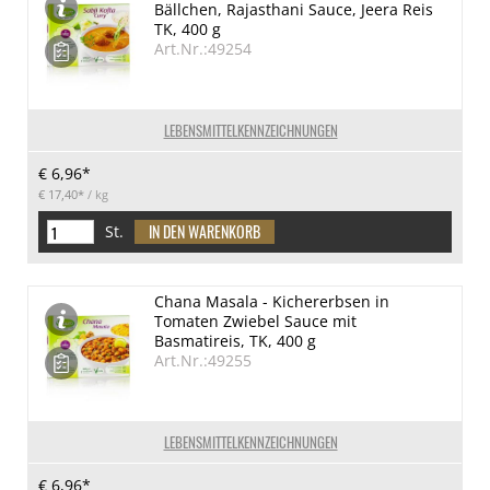
Bällchen, Rajasthani Sauce, Jeera Reis
TK, 400 g
Art.Nr.:49254
LEBENSMITTELKENNZEICHNUNGEN
€ 6,96*
€ 17,40*
/ kg
St.
Chana Masala - Kichererbsen in
Tomaten Zwiebel Sauce mit
Basmatireis, TK, 400 g
Art.Nr.:49255
LEBENSMITTELKENNZEICHNUNGEN
€ 6,96*