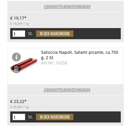
LEBENSMITTELKENNZEICHNUNGEN
€ 19,17*
€ 19,36*
/ kg
St.
Salsiccia Napoli, Salami picante, ca.750
g, 2 St
Art.Nr.:16256
LEBENSMITTELKENNZEICHNUNGEN
€ 23,22*
€ 30,96*
/ kg
St.