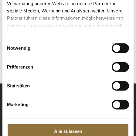
Art.Nr.:49402
Verwendung unserer Website an unsere Partner für
soziale Medien, Werbung und Analysen weiter. Unsere
Partner führen diese Informationen möglicherweise mit
weiteren Daten zusammen, die Sie ihnen bereitgestellt
LEBENSMITTELKENNZEICHNUNGEN
haben oder die sie im Rahmen Ihrer Nutzung der Dienste
gesammelt haben.
Einwilligungsauswahl
€ 21,41*
Notwendig
€ 26,76*
/ kg
St.
Präferenzen
Statistiken
Marketing
NEWSLETTER
Alle zulassen