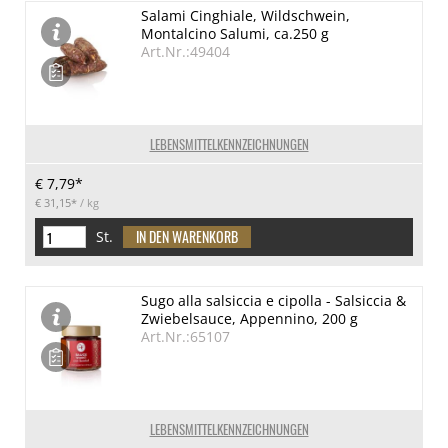
Salami Cinghiale, Wildschwein,
Montalcino Salumi, ca.250 g
Art.Nr.:49404
LEBENSMITTELKENNZEICHNUNGEN
€ 7,79*
€ 31,15*
/ kg
St.
Sugo alla salsiccia e cipolla - Salsiccia &
Zwiebelsauce, Appennino, 200 g
Art.Nr.:65107
LEBENSMITTELKENNZEICHNUNGEN