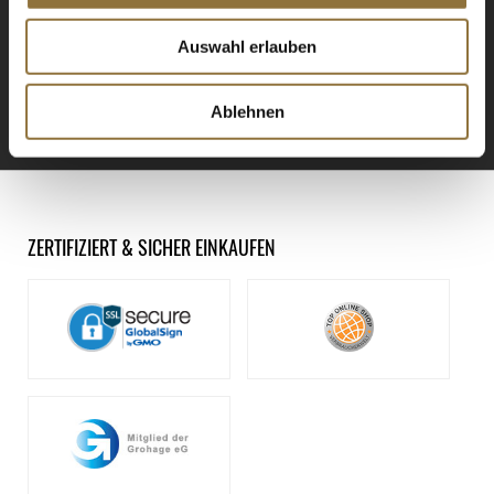
Registrieren Sie sich für
unseren Newsletter.
Auswahl erlauben
ANMELDEN
Ablehnen
ZERTIFIZIERT & SICHER EINKAUFEN