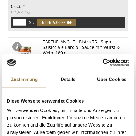
€ 6,33*
€ 31,65*
/ kg
St.
TARTUFLANGHE - Bistro 75 - Sugo
Salsiccia e Barolo - Sauce mit Wurst &
Wein, 180 g
Art.Nr.:67229
Zustimmung
Details
Über Cookies
LEBENSMITTELKENNZEICHNUNGEN
€ 5,72*
€ 31,78*
/ kg
Diese Webseite verwendet Cookies
St.
Wir verwenden Cookies, um Inhalte und Anzeigen zu
personalisieren, Funktionen für soziale Medien anbieten
zu können und die Zugriffe auf unsere Website zu
Salsiccione, italienische Salami,
analysieren. Außerdem geben wir Informationen zu Ihrer
Montalcino Salumi, ca.800 g