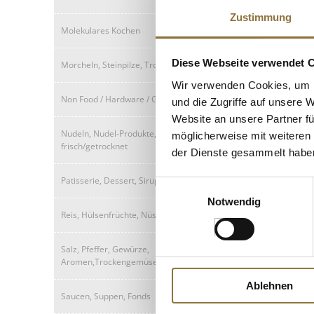
Zustimmung
Molekulares Kochen
Diese Webseite verwendet 
Morcheln, Steinpilze, Trockenpilze
Wir verwenden Cookies, um I
Non Food / Hardware / Grillzubehör
und die Zugriffe auf unsere 
Website an unsere Partner fü
Nudeln, Nudel-Produkte,
möglicherweise mit weiteren
frisch/getrocknet
der Dienste gesammelt habe
Patisserie, Dessert, Sirup
Einwilligungsauswahl
Notwendig
Reis, Hülsenfrüchte, Nüsse, Maronen
Salz, Pfeffer, Gewürze,
Aromen,Trockengemüse
Ablehnen
Saucen, Suppen, Fonds