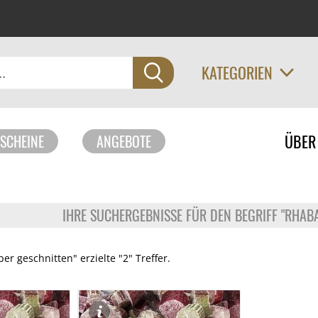
KATEGORIEN
Navigati
ÜBER
SCHEINE
ANGEBOTE
überspri
IHRE SUCHERGEBNISSE FÜR DEN BEGRIFF "RHAB
er geschnitten" erzielte "2" Treffer.