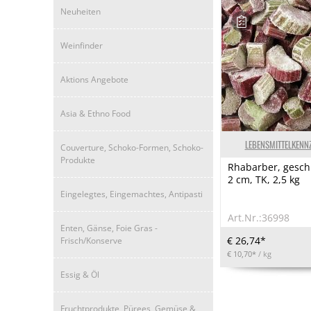
Neuheiten
Weinfinder
Aktions Angebote
Asia & Ethno Food
LEBENSMITTELKENN
Couverture, Schoko-Formen, Schoko-
Produkte
Rhabarber, geschn
2 cm, TK, 2,5 kg
Eingelegtes, Eingemachtes, Antipasti
Art.Nr.:36998
Enten, Gänse, Foie Gras -
€ 26,74*
Frisch/Konserve
€ 10,70*
/ kg
Essig & Öl
Fruchtprodukte, Pürees, Gemüse &