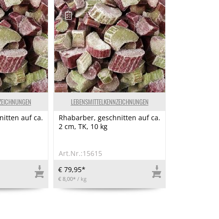
ZEICHNUNGEN
LEBENSMITTELKENNZEICHNUNGEN
itten auf ca.
Rhabarber, geschnitten auf ca.
2 cm, TK, 10 kg
Art.Nr.:15615
€ 79,95*
€ 8,00*
/ kg