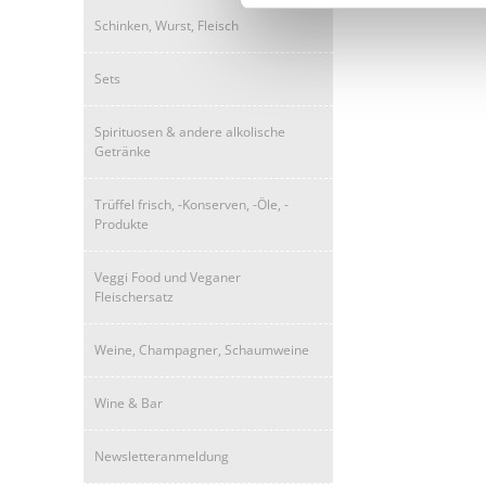
Schinken, Wurst, Fleisch
Sets
Spirituosen & andere alkolische
Getränke
Trüffel frisch, -Konserven, -Öle, -
Produkte
Veggi Food und Veganer
Fleischersatz
Weine, Champagner, Schaumweine
Wine & Bar
Newsletteranmeldung