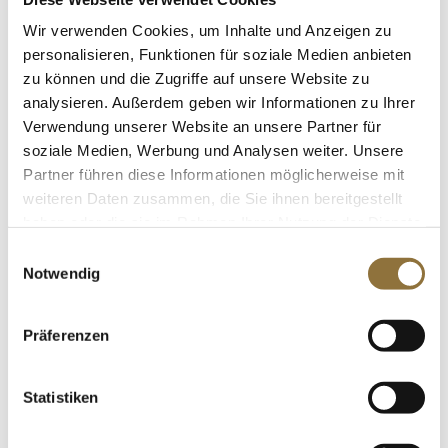
St.
Wir verwenden Cookies, um Inhalte und Anzeigen zu
personalisieren, Funktionen für soziale Medien anbieten
zu können und die Zugriffe auf unsere Website zu
Avocado-Paste, Guacamole, ungewürzt,
TK, 500 g
analysieren. Außerdem geben wir Informationen zu Ihrer
Art.Nr.:12128
Verwendung unserer Website an unsere Partner für
soziale Medien, Werbung und Analysen weiter. Unsere
Partner führen diese Informationen möglicherweise mit
weiteren Daten zusammen, die Sie ihnen bereitgestellt
LEBENSMITTELKENNZEICHNUNGEN
haben oder die sie im Rahmen Ihrer Nutzung der Dienste
gesammelt haben.
€ 12,24
Einwilligungsauswahl
€ 24,48
/ kg
Notwendig
St.
Präferenzen
Sojasauce - glutenfrei, Megachef, 500
ml
Statistiken
Art.Nr.:37146