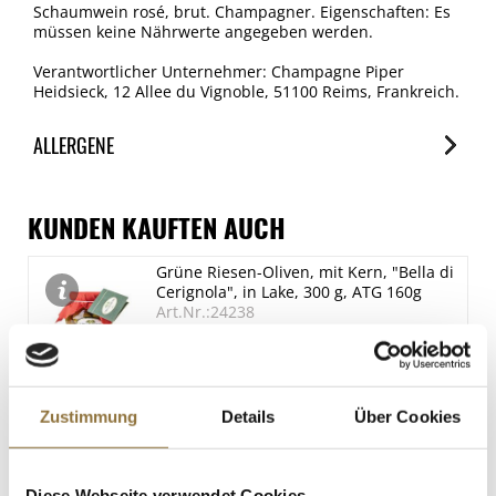
Schaumwein rosé, brut. Champagner. Eigenschaften: Es
müssen keine Nährwerte angegeben werden.
Verantwortlicher Unternehmer: Champagne Piper
Heidsieck, 12 Allee du Vignoble, 51100 Reims, Frankreich.
ALLERGENE
Allergene
Spuren / Enthalten
KUNDEN KAUFTEN AUCH
SO2/Sulfite
Grüne Riesen-Oliven, mit Kern, "Bella di
Enthalten
Cerignola", in Lake, 300 g, ATG 160g
Art.Nr.:24238
LEBENSMITTELKENNZEICHNUNGEN
Zustimmung
Details
Über Cookies
€ 14,95
€ 93,44
/ kg
Diese Webseite verwendet Cookies