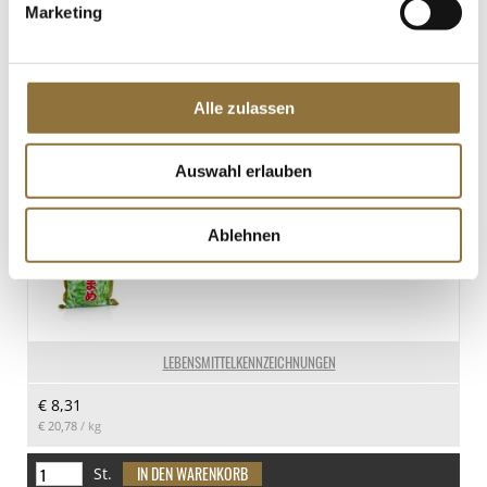
Marketing
LEBENSMITTELKENNZEICHNUNGEN
€ 6,62
Alle zulassen
€ 13,24
/ Liter
St.
Auswahl erlauben
Edamame - Sojabohnen, mit Schale, TK,
Ablehnen
400 g
Art.Nr.:10538
LEBENSMITTELKENNZEICHNUNGEN
€ 8,31
€ 20,78
/ kg
St.