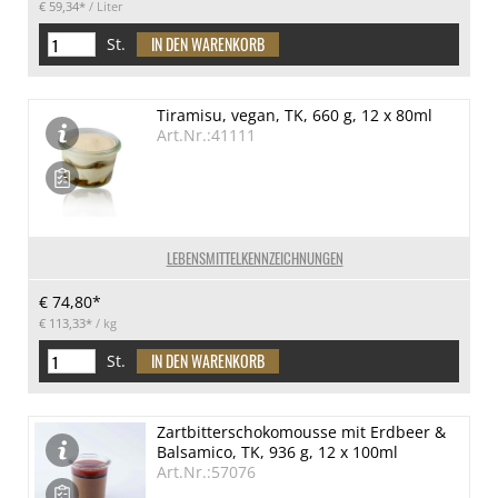
€ 59,34*
/ Liter
St.
Tiramisu, vegan, TK, 660 g, 12 x 80ml
Art.Nr.:41111
LEBENSMITTELKENNZEICHNUNGEN
€ 74,80*
€ 113,33*
/ kg
St.
Zartbitterschokomousse mit Erdbeer &
Balsamico, TK, 936 g, 12 x 100ml
Art.Nr.:57076