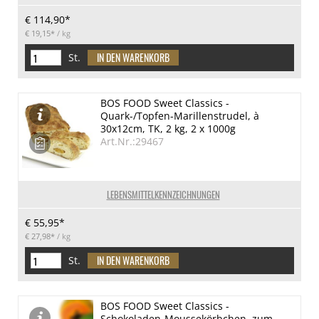
€ 114,90*
€ 19,15*
/ kg
St.
BOS FOOD Sweet Classics -
Quark-/Topfen-Marillenstrudel, à
30x12cm, TK, 2 kg, 2 x 1000g
Art.Nr.:29467
LEBENSMITTELKENNZEICHNUNGEN
€ 55,95*
€ 27,98*
/ kg
St.
BOS FOOD Sweet Classics -
Schokoladen-Moussekörbchen, zum