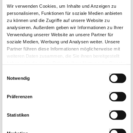
Wir verwenden Cookies, um Inhalte und Anzeigen zu
personalisieren, Funktionen für soziale Medien anbieten
Bos Food Sweet Classics Apfelstrudel,
zu können und die Zugriffe auf unsere Website zu
40x11cm, TK, 1,5 kg
analysieren. Außerdem geben wir Informationen zu Ihrer
Art.Nr.:64598
Verwendung unserer Website an unsere Partner für
soziale Medien, Werbung und Analysen weiter. Unsere
Partner führen diese Informationen möglicherweise mit
weiteren Daten zusammen, die Sie ihnen bereitgestellt
LEBENSMITTELKENNZEICHNUNGEN
haben oder die sie im Rahmen Ihrer Nutzung der Dienste
€ 27,95*
gesammelt haben.
Einwilligungsauswahl
€ 18,63*
/ kg
Notwendig
St.
Präferenzen
Sachertorte im Glas, TK, 900 g, 12 x
100ml
Art.Nr.:57075
Statistiken