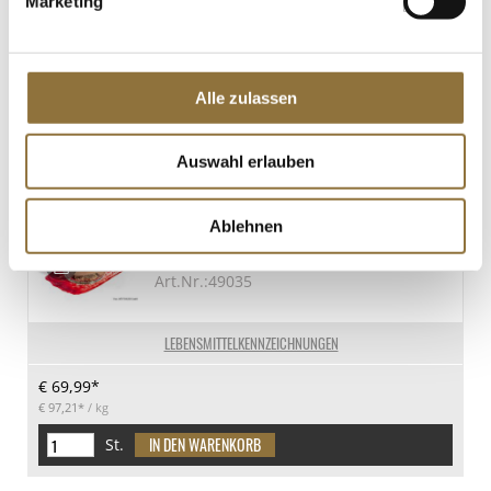
Marketing
LEBENSMITTELKENNZEICHNUNGEN
€ 69,40*
€ 77,11*
/ kg
Alle zulassen
St.
Auswahl erlauben
Schokoladencreme
m.Himbeerfruchtmarkt auf
Ablehnen
Nusskuchen, vegan, TK, 720 g, 12 x
80ml
Art.Nr.:49035
LEBENSMITTELKENNZEICHNUNGEN
€ 69,99*
€ 97,21*
/ kg
St.