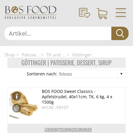
Shop
Patisse...
TK und ...
Göttinger
GÖTTINGER | PATISSERIE, DESSERT, SIRUP
Relevanz
Sortieren nach:
BOS FOOD Sweet Classics -
Apfelstrudel, 40x11cm, TK, 6 kg, 4 x
1500g
Art.Nr.:59107
LEBENSMITTELKENNZEICHNUNGEN