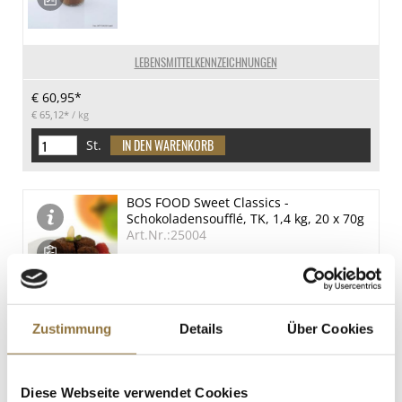
LEBENSMITTELKENNZEICHNUNGEN
€ 60,95*
€ 65,12*
/ kg
St.
BOS FOOD Sweet Classics -
Schokoladensoufflé, TK, 1,4 kg, 20 x 70g
Art.Nr.:25004
LEBENSMITTELKENNZEICHNUNGEN
Zustimmung
Details
Über Cookies
€ 78,80*
€ 56,29*
/ kg
Diese Webseite verwendet Cookies
St.