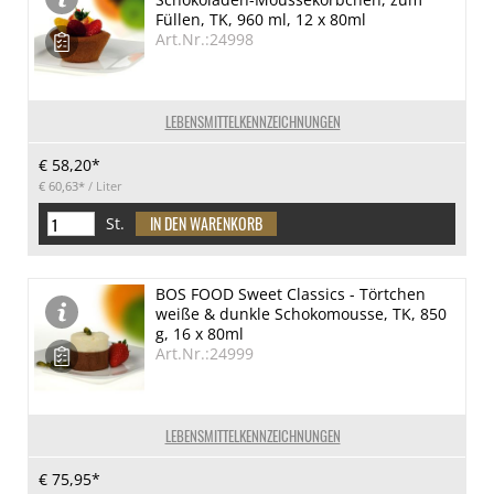
Füllen, TK, 960 ml, 12 x 80ml
Art.Nr.:24998
LEBENSMITTELKENNZEICHNUNGEN
€ 58,20*
€ 60,63*
/ Liter
St.
BOS FOOD Sweet Classics - Törtchen
weiße & dunkle Schokomousse, TK, 850
g, 16 x 80ml
Art.Nr.:24999
LEBENSMITTELKENNZEICHNUNGEN
€ 75,95*