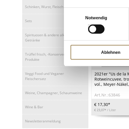
Schinken, Wurst, Fleisch
Einwilligungsauswahl
Notwendig
Sets
Spirituosen & andere alkolische
Getränke
Ablehnen
Trüffel frisch, -Konserven, -Öle, -
Produkte
LEBENSMITTELKENN
Veggi Food und Veganer
2021er "Us de la
Fleischersatz
Rotweincuvee, tro
vol., Meyer-Näkel
Weine, Champagner, Schaumweine
Art.Nr.:63846
€ 17,30*
Wine & Bar
€ 23,07*
/ Liter
Newsletteranmeldung