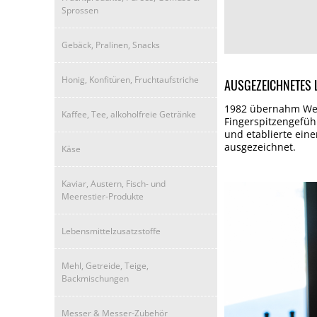
Sprossen
Gebäck, Pralinen, Snacks
Honig, Konfitüren, Fruchtaufstriche
AUSGEZEICHNETES
1982 übernahm Wern
Kaffee, Tee, alkoholfreie Getränke
Fingerspitzengefüh
und etablierte ein
ausgezeichnet.
Käse
Kaviar, Austern, Fisch- und
Meerestier-Produkte
Lebensmittelzusatzstoffe
Mehl, Getreide, Teige,
Backmischungen
Messer & Messer-Zubehör