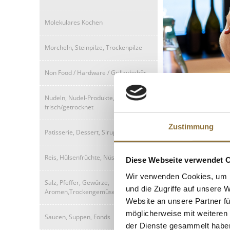
Molekulares Kochen
Morcheln, Steinpilze, Trockenpilze
Non Food / Hardware / Grillzubehör
Heute führen die 
Nudeln, Nudel-Produkte,
zu kreieren. Der F
frisch/getrocknet
natürlichen Ressou
Auf rund 21 Hektar
Zustimmung
Patisserie, Dessert, Sirup
Walporzheimer Kräu
Spätburgunder, der 
Reis, Hülsenfrüchte, Nüsse, Maronen
Diese Webseite verwendet 
Wir verwenden Cookies, um I
Alle Meyer-Nä
Salz, Pfeffer, Gewürze,
und die Zugriffe auf unsere 
Aromen,Trockengemüse
Website an unsere Partner fü
möglicherweise mit weiteren
Saucen, Suppen, Fonds
der Dienste gesammelt habe