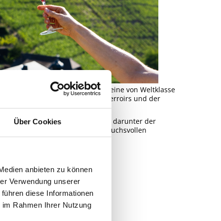
en Hingabe und dem Anspruch, Weine von Weltklasse
m Augenmerk auf den Erhalt des Terroirs und der
estigeträchtigsten Lagen der Ahr, darunter der
Über Cookies
timale Bedingungen für den anspruchsvollen
et.
 Medien anbieten zu können
hrer Verwendung unserer
 führen diese Informationen
ie im Rahmen Ihrer Nutzung