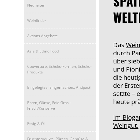
SPÄT
Neuheiten
WELT
Weinfinder
Aktions Angebote
Das
Wein
Asia & Ethno Food
durch Pau
über sie
Couverture, Schoko-Formen, Schoko-
und Pioni
Produkte
die heuti
der Erste
Eingelegtes, Eingemachtes, Antipasti
setzte – 
heute prä
Enten, Gänse, Foie Gras -
Frisch/Konserve
Im Blogar
Essig & Öl
Weingut.
Fruchtprodukte, Pürees, Gemüse &