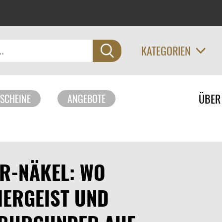
KATEGORIEN
Navigati
ÜBER
SCHEINE
ANGEBOTE
überspri
R-NÄKEL: WO
IERGEIST UND