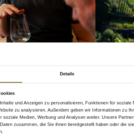
Winzerschwestern Meike und Dörte Näkel das Weingut mit derselb
okus des Weinguts liegt auf biologischem Weinbau, mit besondere
rcen.
 erstrecken sich die Weinberge von Meyer-Näkel über einige der pr
Details
terberg und der Dernauer Pfarrwingert. Die Steillagen bieten op
auf den mineralischen Schieferböden sein volles Potenzial entfalt
Cookies
nhalte und Anzeigen zu personalisieren, Funktionen für soziale
kel Weine
Website zu analysieren. Außerdem geben wir Informationen zu I
r soziale Medien, Werbung und Analysen weiter. Unsere Partner
 Daten zusammen, die Sie ihnen bereitgestellt haben oder die s
n.