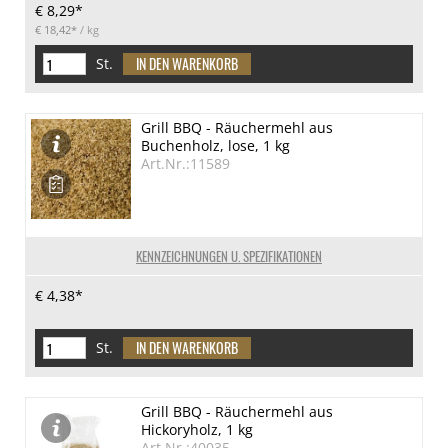
€ 8,29*
€ 18,42*
/ kg
St.
Grill BBQ - Räuchermehl aus
Buchenholz, lose, 1 kg
Art.Nr.:11589
KENNZEICHNUNGEN U. SPEZIFIKATIONEN
€ 4,38*
St.
Grill BBQ - Räuchermehl aus
Hickoryholz, 1 kg
Art.Nr.:40035