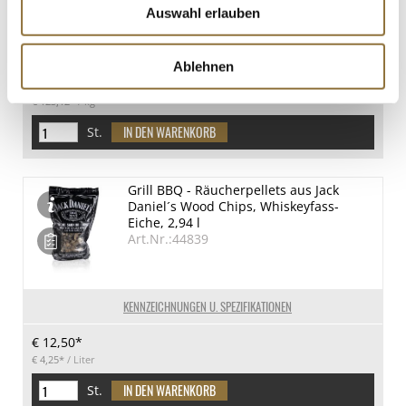
Auswahl erlauben
KENNZEICHNUNGEN U. SPEZIFIKATIONEN
Ablehnen
€ 9,85*
€ 123,12*
/ kg
St.
Grill BBQ - Räucherpellets aus Jack
Daniel´s Wood Chips, Whiskeyfass-
Eiche, 2,94 l
Art.Nr.:44839
KENNZEICHNUNGEN U. SPEZIFIKATIONEN
€ 12,50*
€ 4,25*
/ Liter
St.