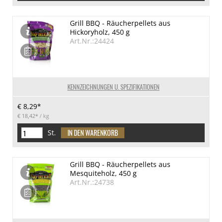
Grill BBQ - Räucherpellets aus
Hickoryholz, 450 g
Art.Nr.:24424
KENNZEICHNUNGEN U. SPEZIFIKATIONEN
€ 8,29*
€ 18,42*
/ kg
St.
Grill BBQ - Räucherpellets aus
Mesquiteholz, 450 g
Art.Nr.:24738