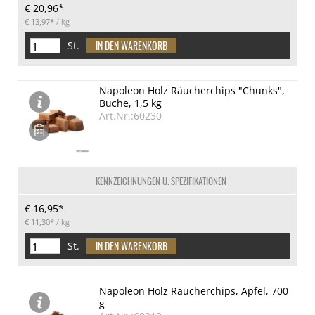
€ 20,96*
€ 13,97*
/ kg
St.
Napoleon Holz Räucherchips "Chunks",
Buche, 1,5 kg
Art.Nr.:60230
KENNZEICHNUNGEN U. SPEZIFIKATIONEN
€ 16,95*
€ 11,30*
/ kg
St.
Napoleon Holz Räucherchips, Apfel, 700
g