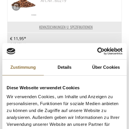
Art.Nr.:60219
KENNZEICHNUNGEN U. SPEZIFIKATIONEN
€ 11,95*
€ 17,07*
/ kg
St.
Zustimmung
Details
Über Cookies
Aladin Räucherholz Olive tree - Olivio
(Olivenbaum), 100% Chef, 80 g
Art.Nr.:52288
Diese Webseite verwendet Cookies
Wir verwenden Cookies, um Inhalte und Anzeigen zu
personalisieren, Funktionen für soziale Medien anbieten
KENNZEICHNUNGEN U. SPEZIFIKATIONEN
zu können und die Zugriffe auf unsere Website zu
analysieren. Außerdem geben wir Informationen zu Ihrer
€ 9,32*
Verwendung unserer Website an unsere Partner für
€ 116,50*
/ kg