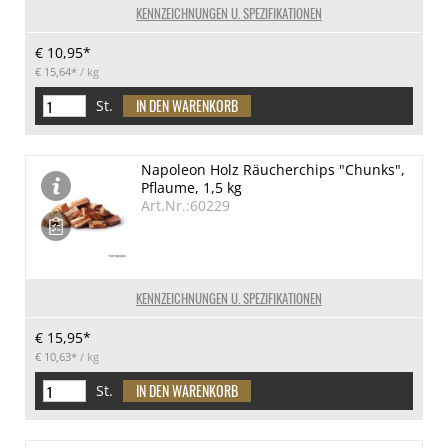
KENNZEICHNUNGEN U. SPEZIFIKATIONEN
€ 10,95*
€ 15,64*
/ kg
St.
Napoleon Holz Räucherchips "Chunks",
Pflaume, 1,5 kg
Art.Nr.:60229
KENNZEICHNUNGEN U. SPEZIFIKATIONEN
€ 15,95*
€ 10,63*
/ kg
St.