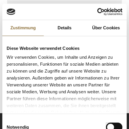
€ 4,82*
€ 32,13*
/ kg
St.
Zustimmung
Details
Über Cookies
Burratina geräuchert, Mozzarella mit
Sahnekern, 200 g, 2 x 100g
Diese Webseite verwendet Cookies
Art.Nr.:68325
Wir verwenden Cookies, um Inhalte und Anzeigen zu
personalisieren, Funktionen für soziale Medien anbieten
zu können und die Zugriffe auf unsere Website zu
LEBENSMITTELKENNZEICHNUNGEN
analysieren. Außerdem geben wir Informationen zu Ihrer
Verwendung unserer Website an unsere Partner für
Derzeit nicht auf Lager
soziale Medien, Werbung und Analysen weiter. Unsere
Partner führen diese Informationen möglicherweise mit
weiteren Daten zusammen, die Sie ihnen bereitgestellt
haben oder die sie im Rahmen Ihrer Nutzung der Dienste
gesammelt haben.
Einwilligungsauswahl
Notwendig