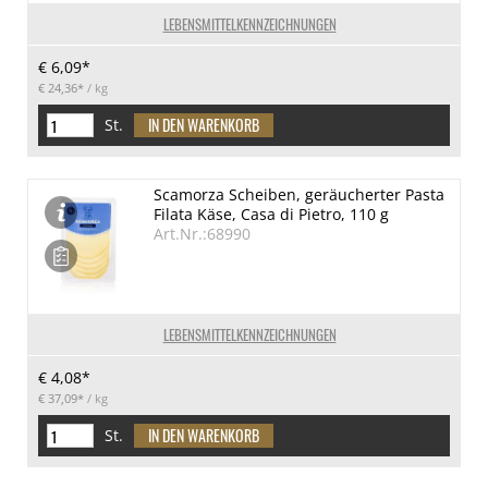
LEBENSMITTELKENNZEICHNUNGEN
€ 6,09*
€ 24,36*
/ kg
St.
Scamorza Scheiben, geräucherter Pasta
Filata Käse, Casa di Pietro, 110 g
Art.Nr.:68990
LEBENSMITTELKENNZEICHNUNGEN
€ 4,08*
€ 37,09*
/ kg
St.