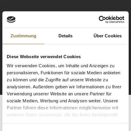
Zustimmung
Details
Über Cookies
NEWSLETTER
Registrieren Sie sich für
Diese Webseite verwendet Cookies
unseren Newsletter.
Wir verwenden Cookies, um Inhalte und Anzeigen zu
personalisieren, Funktionen für soziale Medien anbieten
ANMELDEN
zu können und die Zugriffe auf unsere Website zu
analysieren. Außerdem geben wir Informationen zu Ihrer
Verwendung unserer Website an unsere Partner für
soziale Medien, Werbung und Analysen weiter. Unsere
Partner führen diese Informationen möglicherweise mit
ZERTIFIZIERT & SICHER EINKAUFEN
weiteren Daten zusammen, die Sie ihnen bereitgestellt
haben oder die sie im Rahmen Ihrer Nutzung der Dienste
gesammelt haben.
Einwilligungsauswahl