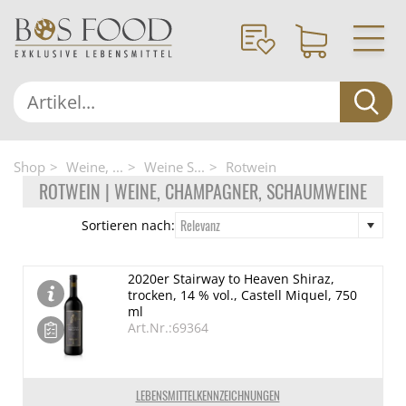
Shop
Weine, ...
Weine S...
Rotwein
ROTWEIN | WEINE, CHAMPAGNER, SCHAUMWEINE
Relevanz
Sortieren nach:
2020er Stairway to Heaven Shiraz,
trocken, 14 % vol., Castell Miquel, 750
ml
Art.Nr.:69364
LEBENSMITTELKENNZEICHNUNGEN