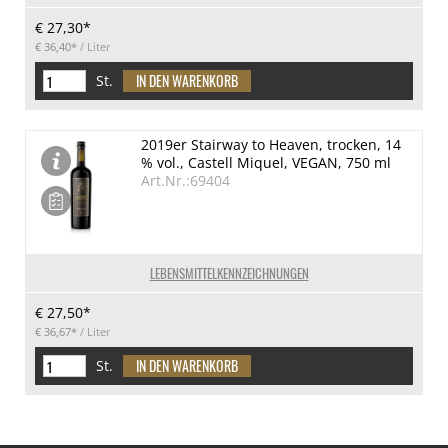
€ 27,30*
€ 36,40*
/ Liter
St.
2019er Stairway to Heaven, trocken, 14
% vol., Castell Miquel, VEGAN, 750 ml
Art.Nr.:69404
LEBENSMITTELKENNZEICHNUNGEN
€ 27,50*
€ 36,67*
/ Liter
St.