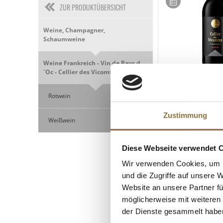
ZUR PRODUKTÜBERSICHT
Weine, Champagner,
Schaumweine
Weine Frankreich - Vin de Pays d
´Oc - Cellier des Vicomtes
LEBENSMITTELKENN
Rotwein
2024er Merlot, tr
vol., Cellier Vicomt
Zustimmung
Weißwein
Art.Nr.:67750
Diese Webseite verwendet 
€ 6,80*
Wir verwenden Cookies, um I
und die Zugriffe auf unsere 
Website an unsere Partner fü
möglicherweise mit weiteren
der Dienste gesammelt habe