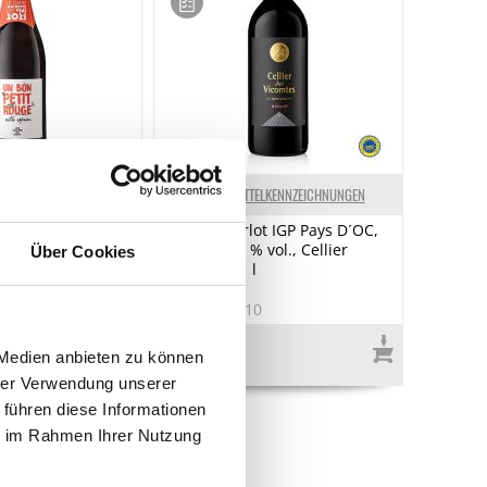
ELKENNZEICHNUNGEN
LEBENSMITTELKENNZEICHNUNGEN
e Copains"
2025er Merlot IGP Pays D´OC,
 trocken, 13 %
trocken, 13 % vol., Cellier
Über Cookies
50 ml
Vicomtes, 1 l
9
Art.Nr.:69710
€ 6,80*
 Medien anbieten zu können
hrer Verwendung unserer
 führen diese Informationen
ie im Rahmen Ihrer Nutzung