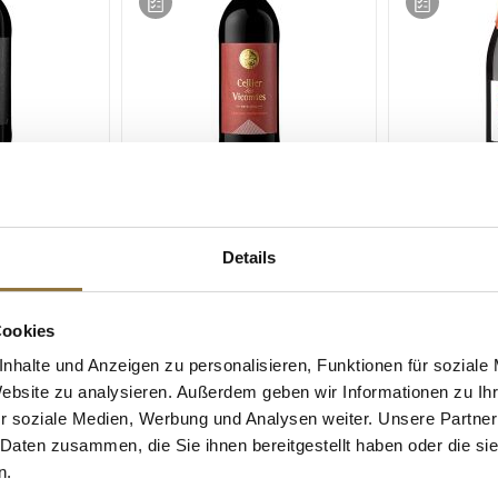
ZEICHNUNGEN
LEBENSMITTELKENNZEICHNUNGEN
LEBENSMITT
ocken, 13,5 %
2024er Carbernet Sauvignon
2023er "Entr
es, 1 l
IGP, trocken, 13,5 % vol.,
Rotwein IGP,
Details
Cellier Vicomtes, 1 l
vol., VICA, 7
Art.Nr.:68655
Art.Nr.:6970
Cookies
€ 6,80*
€ 6,20*
nhalte und Anzeigen zu personalisieren, Funktionen für soziale
€ 8,27*
/ Liter
Website zu analysieren. Außerdem geben wir Informationen zu I
r soziale Medien, Werbung und Analysen weiter. Unsere Partner
 Daten zusammen, die Sie ihnen bereitgestellt haben oder die s
n.