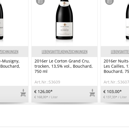
ZEICHNUNGEN
LEBENSMITTELKENNZEICHNUNGEN
LEBENSMITT
e-Musigny,
2016er Le Corton Grand Cru,
2016er Nuits
, Bouchard,
trocken, 13,5% vol., Bouchard,
Les Cailles, 1
750 ml
Bouchard, 7
Art.Nr.:53609
Art.Nr.:5360
€ 126,00*
€ 103,00*
€ 168,00*
/ Liter
€ 137,33*
/ Liter