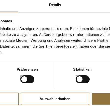
Details
Cookies
nhalte und Anzeigen zu personalisieren, Funktionen für soziale
Website zu analysieren. Außerdem geben wir Informationen zu I
r soziale Medien, Werbung und Analysen weiter. Unsere Partner
 Daten zusammen, die Sie ihnen bereitgestellt haben oder die s
ZEICHNUNGEN
LEBENSMITTELKENNZEICHNUNGEN
n.
ru Clos d.
2018er Nuits-St.-Georges 1.Cru
13,5% vol.,
Les Cailles, trocken, 13,5% vol.,
Bouchard, 750 ml
Präferenzen
Statistiken
Art.Nr.:60949
€ 109,00*
€ 145,33*
/ Liter
Auswahl erlauben