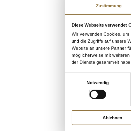
Zustimmung
Diese Webseite verwendet 
Wir verwenden Cookies, um I
und die Zugriffe auf unsere 
Website an unsere Partner fü
möglicherweise mit weiteren
LEBENSMITTELKENN
der Dienste gesammelt habe
2017er Volnay 1.C
Chênes, trocken, 
Einwilligungsauswahl
Bouchard, 750 ml
Notwendig
Art.Nr.:60947
€ 71,50*
€ 95,33*
/ Liter
Ablehnen