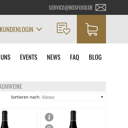
SERVICE@BOSFOOD.DE
KUNDENLOGIN
on
 UNS
EVENTS
NEWS
FAQ
BLOG
ngen
HAUMWEINE
Relevanz
Sortieren nach: