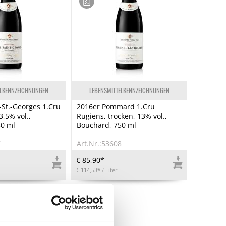
ELKENNZEICHNUNGEN
LEBENSMITTELKENNZEICHNUNGEN
-St.-Georges 1.Cru
2016er Pommard 1.Cru
3,5% vol.,
Rugiens, trocken, 13% vol.,
50 ml
Bouchard, 750 ml
7
Art.Nr.:53608
€ 85,90*
€ 114,53*
/ Liter