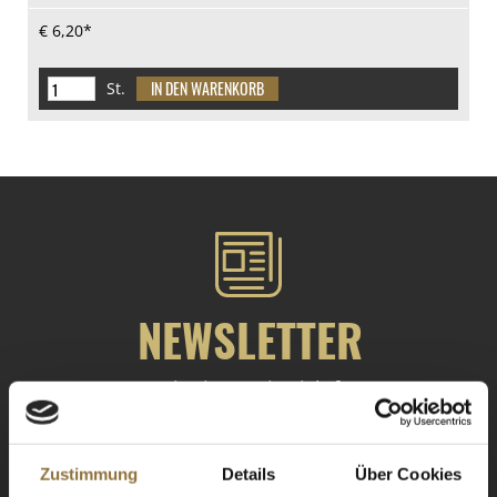
€ 6,20*
St.
NEWSLETTER
Registrieren Sie sich für
unseren Newsletter.
ANMELDEN
Zustimmung
Details
Über Cookies