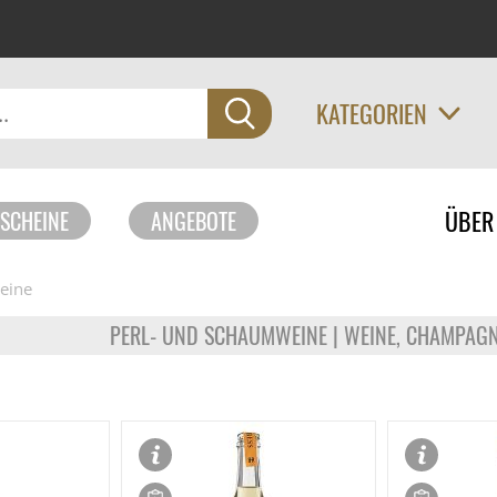
KATEGORIEN
Navigati
ÜBER
SCHEINE
ANGEBOTE
überspri
eine
PERL- UND SCHAUMWEINE | WEINE, CHAMPAG