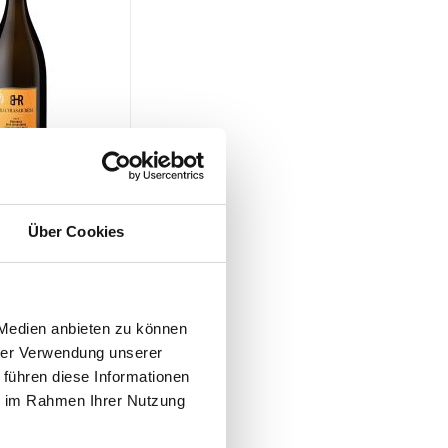
ELKENNZEICHNUNGEN
ssberg
esling Sekt, brut,
Über Cookies
 Ress, 750 ml
2
 Medien anbieten zu können
hrer Verwendung unserer
 führen diese Informationen
ie im Rahmen Ihrer Nutzung