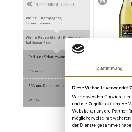
ZUR PRODUKTÜBERSICHT
Weine, Champagner,
Schaumweine
Weine Deutschland - Rheingau -
Balthasar Ress
LEBENSMITTELKENN
Perl- und Schaumweine
2021er Riesling P
Nat", trocken, 12 %
Zustimmung
Rotwein
Ress, BIO, VEGAN
Art.Nr.:60091
Süß-und Dessertwein
Diese Webseite verwendet 
€ 21,00*
Wir verwenden Cookies, um I
€ 28,00*
/ Liter
Weißwein
und die Zugriffe auf unsere 
Website an unsere Partner fü
möglicherweise mit weiteren
der Dienste gesammelt habe