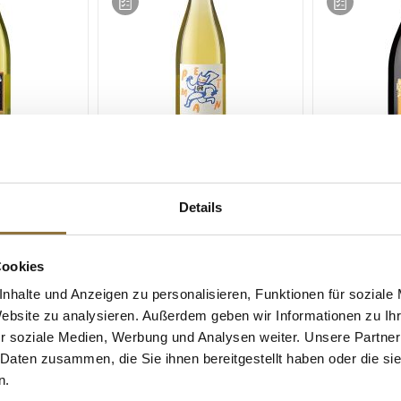
ZEICHNUNGEN
LEBENSMITTELKENNZEICHNUNGEN
LEBENSMITT
erlwein "Pet
2022er the Riesling Hero,
2016er Schlo
 vol., B.
"PetMan", trocken, 13 % vol.,
Rüdesheim Ri
Details
, 750 ml
B. Ress, BIO, VEGAN, 750 ml
12 % vol., B.
Art.Nr.:66159
Art.Nr.:6854
Cookies
€ 17,90*
€ 34,35*
nhalte und Anzeigen zu personalisieren, Funktionen für soziale
€ 23,87*
/ Liter
€ 45,80*
/ Liter
Website zu analysieren. Außerdem geben wir Informationen zu I
r soziale Medien, Werbung und Analysen weiter. Unsere Partner
 Daten zusammen, die Sie ihnen bereitgestellt haben oder die s
n.