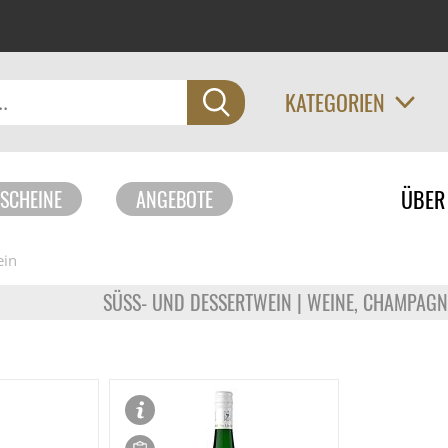
KATEGORIEN
Navigati
ÜBER
SCHEINE
ANGEBOTE
überspri
ein
SÜSS- UND DESSERTWEIN | WEINE, CHAMPAGN