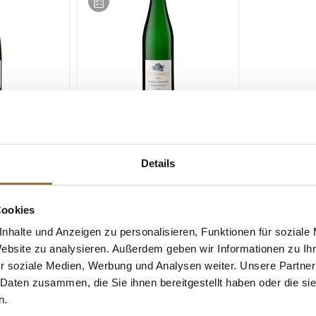
ZEICHNUNGEN
LEBENSMITTELKENNZEICHNUNGEN
2025er "Wehlener Sonnenuhr"
ß, 7,5 % vol.,
Riesling Kabinett QW, süß, 8 %
Details
l
vol., Dr. Loosen, 750 ml
Art.Nr.:70421
Cookies
€ 16,60*
nhalte und Anzeigen zu personalisieren, Funktionen für soziale
€ 22,13*
/ Liter
Website zu analysieren. Außerdem geben wir Informationen zu I
r soziale Medien, Werbung und Analysen weiter. Unsere Partner
 Daten zusammen, die Sie ihnen bereitgestellt haben oder die s
n.