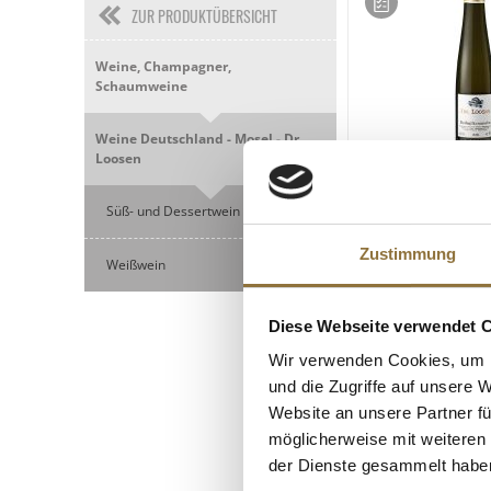
ZUR PRODUKTÜBERSICHT
Weine, Champagner,
Schaumweine
Weine Deutschland - Mosel - Dr.
Loosen
LEBENSMITTELKENN
Süß- und Dessertwein
2018er Riesling
Beerenauslese, sü
Zustimmung
Weißwein
Dr.Loosen , 187 m
Art.Nr.:62039
Diese Webseite verwendet 
€ 18,95*
Wir verwenden Cookies, um I
€ 101,34*
/ Liter
und die Zugriffe auf unsere 
Website an unsere Partner fü
möglicherweise mit weiteren
der Dienste gesammelt habe