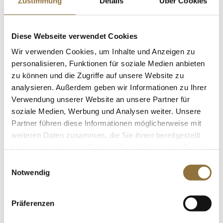
Zustimmung
Details
Über Cookies
0 g
Kohlenhydrate
3.4 g
LEBENSMITTELKENNZEICHNUNGEN
Diese Webseite verwendet Cookies
davon Zucker
Wir verwenden Cookies, um Inhalte und Anzeigen zu
€ 6,66
3 g
personalisieren, Funktionen für soziale Medien anbieten
€ 47,57
/ kg
Eiweiß
zu können und die Zugriffe auf unsere Website zu
0.2 g
St.
analysieren. Außerdem geben wir Informationen zu Ihrer
Salz
Verwendung unserer Website an unsere Partner für
soziale Medien, Werbung und Analysen weiter. Unsere
< 0.1 g
Maniokfritten (Manjok Yams Cassava),
Yuca Loca, 500 g
Partner führen diese Informationen möglicherweise mit
Art.Nr.:58430
weiteren Daten zusammen, die Sie ihnen bereitgestellt
haben oder die sie im Rahmen Ihrer Nutzung der Dienste
gesammelt haben.
Einwilligungsauswahl
Notwendig
LEBENSMITTELKENNZEICHNUNGEN
€ 5,20
Präferenzen
€ 10,40
/ kg