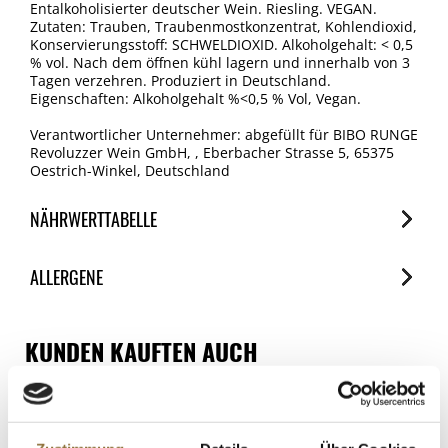
Entalkoholisierter deutscher Wein. Riesling. VEGAN.
Zutaten: Trauben, Traubenmostkonzentrat, Kohlendioxid,
Konservierungsstoff: SCHWELDIOXID. Alkoholgehalt: < 0,5
% vol. Nach dem öffnen kühl lagern und innerhalb von 3
Tagen verzehren. Produziert in Deutschland.
Eigenschaften: Alkoholgehalt %<0,5 % Vol, Vegan.
Verantwortlicher Unternehmer: abgefüllt für BIBO RUNGE
Revoluzzer Wein GmbH, , Eberbacher Strasse 5, 65375
Oestrich-Winkel, Deutschland
NÄHRWERTTABELLE
Nährwerte
ALLERGENE
je 100ml
Brennwert
Allergene
68 kJ/16 kcal
Spuren / Enthalten
KUNDEN KAUFTEN AUCH
Fett
SO2/Sulfite
Griebenschmalz mit Alpenkräutern,
0 g
Enthalten
Mangalitza Wollschwein, 140 g
davon gesättigte Fettsäuren
Art.Nr.:35032