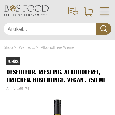
Shop
Weine, ...
Alkoholfreie Weine
ZURÜCK
DESERTEUR, RIESLING, ALKOHOLFREI,
TROCKEN, BIBO RUNGE, VEGAN , 750 ML
Art.Nr.:65174