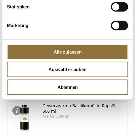
St.
Statistiken
Katsuobushi - Bonito Flocken, dünn,
Usukezuri, 20 g
Marketing
Art.Nr.:57694
Alle zulassen
LEBENSMITTELKENNZEICHNUNGEN
Auswahl erlauben
€ 6,25
€ 312,50
/ kg
Ablehnen
St.
Gewürzgarten Basilikumöl in Rapsöl,
500 ml
Art.Nr.:45958