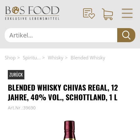
Shop
Spiritu...
Whisky
Blended Whisky
ZURÜCK
BLENDED WHISKY CHIVAS REGAL, 12
JAHRE, 40% VOL., SCHOTTLAND, 1 L
Art.Nr.:39690