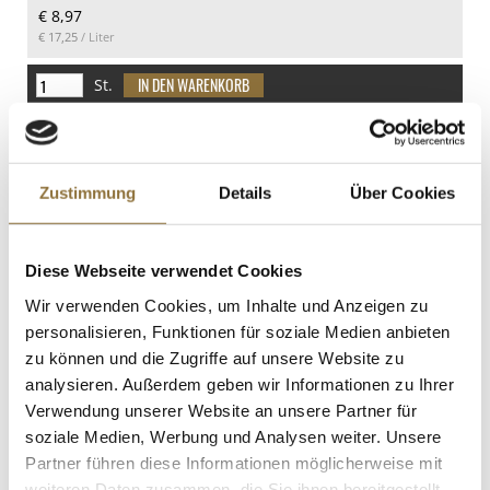
€ 8,97
€ 17,25
/ Liter
St.
Hendricks Gin, 44 % vol., 700 ml
Art.Nr.:28267
Zustimmung
Details
Über Cookies
Diese Webseite verwendet Cookies
LEBENSMITTELKENNZEICHNUNGEN
Wir verwenden Cookies, um Inhalte und Anzeigen zu
€ 47,00
personalisieren, Funktionen für soziale Medien anbieten
€ 67,14
/ Liter
zu können und die Zugriffe auf unsere Website zu
analysieren. Außerdem geben wir Informationen zu Ihrer
St.
Verwendung unserer Website an unsere Partner für
soziale Medien, Werbung und Analysen weiter. Unsere
Grana Padano DOP (g.U.), 1te Qualität,
Partner führen diese Informationen möglicherweise mit
16 Monate gereift, ca.320 g
weiteren Daten zusammen, die Sie ihnen bereitgestellt