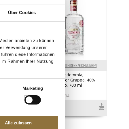
Über Cookies
 Medien anbieten zu können
hrer Verwendung unserer
 führen diese Informationen
ie im Rahmen Ihrer Nutzung
ELKENNZEICHNUNGEN
LEBENSMITTELKENNZEICHNUNGEN
emmia Riserva di
Grappa Vendemmia,
assgereifter
traditioneller Grappa, 40%
vol., Nonino, 700
vol., Nonino, 700 ml
Marketing
3
Art.Nr.:27394
€ 28,60*
€ 40,86*
/ Liter
Alle zulassen