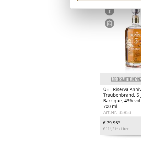
LEBENSMITTELKENN
ÙE - Riserva Anniv
Traubenbrand, 5 
Barrique, 43% vol
700 ml
Art.Nr.:35853
€ 79,95*
€ 114,21*
/ Liter