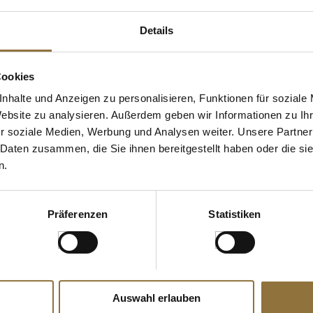
Details
Cookies
nhalte und Anzeigen zu personalisieren, Funktionen für soziale
Website zu analysieren. Außerdem geben wir Informationen zu I
r soziale Medien, Werbung und Analysen weiter. Unsere Partner
 Daten zusammen, die Sie ihnen bereitgestellt haben oder die s
ZEICHNUNGEN
LEBENSMITTELKENNZEICHNUNGEN
LEBENSMITT
n.
ntica Cuvée,
Grappa Riserva Antica Cuvée,
Grappa Vend
. Grappa,
holzfassgereifter Grappa, 43%
Annata, holzf
o, 700 ml
vol., Nonino, 700 ml
Grappa, 41% 
Präferenzen
Statistiken
ml
Art.Nr.:27403
Art.Nr.:4718
€ 57,50*
€ 31,50*
€ 82,14*
/ Liter
€ 45,00*
/ Liter
Auswahl erlauben