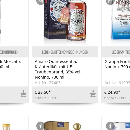
ZEICHNUNGEN
LEBENSMITTELKENNZEICHNUNGEN
LEBENSMITT
di Moscato,
Amaro Quintessentia,
Grappa Friula
00 ml
Kräuterlikör mit ÙE
Nonino, 700 
Traubenbrand, 35% vol.,
Nonino, 700 ml
Art.Nr.:27405
Art.Nr.:6109
€ 28,50*
€ 24,90*
€ 40,71*
/ Liter
€ 35,57*
/ Liter