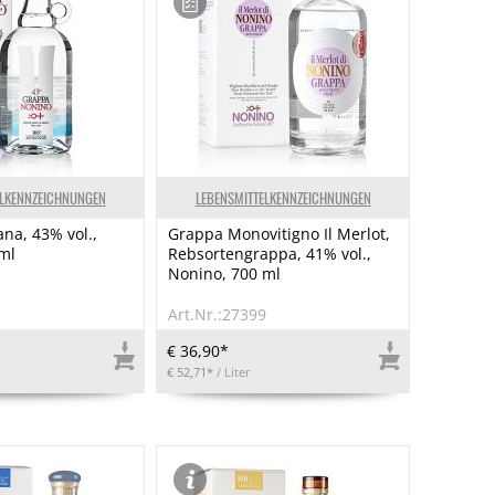
ELKENNZEICHNUNGEN
LEBENSMITTELKENNZEICHNUNGEN
na, 43% vol.,
Grappa Monovitigno Il Merlot,
ml
Rebsortengrappa, 41% vol.,
Nonino, 700 ml
3
Art.Nr.:27399
€ 36,90*
€ 52,71*
/ Liter