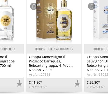
ZEICHNUNGEN
LEBENSMITTELKENNZEICHNUNGEN
LEBENSMITT
no Il
Grappa Monovitigno Il
Grappa Monov
engrappa,
Prosecco Barriques,
Sauvignon Bl
 700 ml
Rebsortengrappa, 41% vol.,
Rebsortengra
Nonino, 700 ml
Nonino, 700 
Art.Nr.:27398
Art.Nr.:6109
€ 41,80*
€ 36,80*
€ 59,71*
/ Liter
€ 52,57*
/ Liter