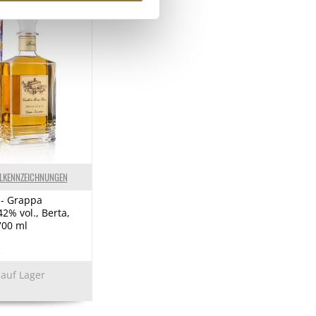
ELKENNZEICHNUNGEN
 - Grappa
42% vol., Berta,
700 ml
8
 auf Lager