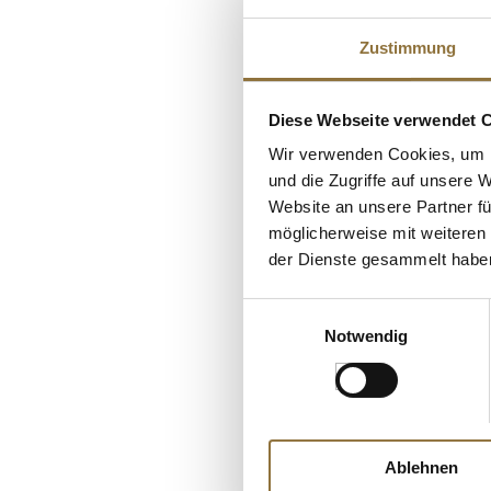
Zustimmung
Diese Webseite verwendet 
Wir verwenden Cookies, um I
und die Zugriffe auf unsere 
Website an unsere Partner fü
möglicherweise mit weiteren
LEBENSMITTELKENN
der Dienste gesammelt habe
Grappa Riserva A
5 Jahre, holzfassg
Einwilligungsauswahl
59,9% vol., Nonin
Notwendig
Art.Nr.:45626
€ 84,90*
€ 121,29*
/ Liter
Ablehnen