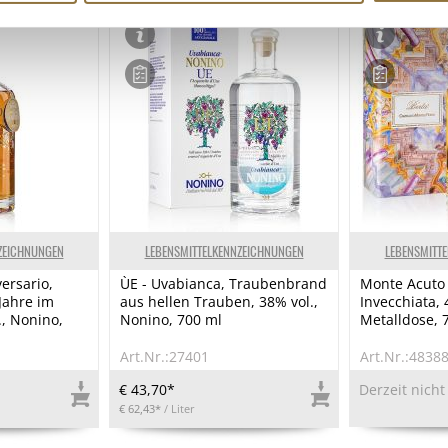
ZEICHNUNGEN
LEBENSMITTELKENNZEICHNUNGEN
LEBENSMITT
ersario,
ÙE - Uvabianca, Traubenbrand
Monte Acuto
Jahre im
aus hellen Trauben, 38% vol.,
Invecchiata, 
., Nonino,
Nonino, 700 ml
Metalldose, 
Art.Nr.:27401
Art.Nr.:4838
€ 43,70*
Derzeit nicht
€ 62,43*
/ Liter