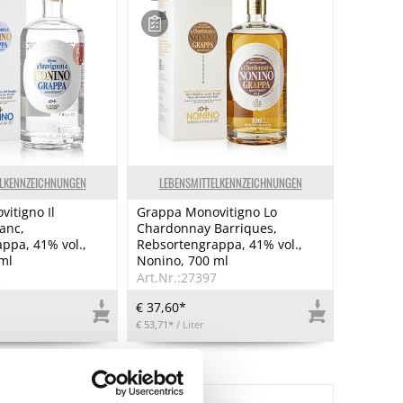
ELKENNZEICHNUNGEN
LEBENSMITTELKENNZEICHNUNGEN
itigno Il
Grappa Monovitigno Lo
anc,
Chardonnay Barriques,
ppa, 41% vol.,
Rebsortengrappa, 41% vol.,
ml
Nonino, 700 ml
2
Art.Nr.:27397
€ 37,60*
€ 53,71*
/ Liter