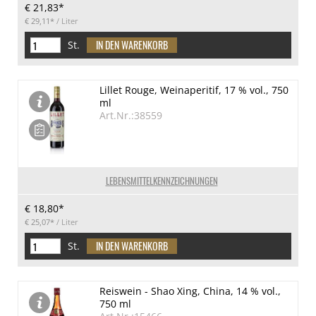
€ 21,83*
€ 29,11*
/ Liter
St.
Lillet Rouge, Weinaperitif, 17 % vol., 750
ml
Art.Nr.:38559
LEBENSMITTELKENNZEICHNUNGEN
€ 18,80*
€ 25,07*
/ Liter
St.
Reiswein - Shao Xing, China, 14 % vol.,
750 ml