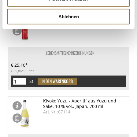
Sarti Rosa Aperitif, 14 % vol., Italien ,
Ablehnen
700 ml
Art.Nr.:66057
LEBENSMITTELKENNZEICHNUNGEN
€ 25,10*
€ 35,86*
/ Liter
St.
Kiyoko Yuzu - Aperitif aus Yuzu und
Sake, 10 % vol., Japan, 700 ml
Art.Nr.:67114