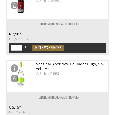
Art.Nr.:15466
LEBENSMITTELKENNZEICHNUNGEN
€ 7,90*
€ 10,53*
/ Liter
St.
Sansibar Aperitivo, Holunder Hugo, 5 %
vol., 750 ml
Art.Nr.:41992
LEBENSMITTELKENNZEICHNUNGEN
€ 5,15*
€ 6,87*
/ Liter